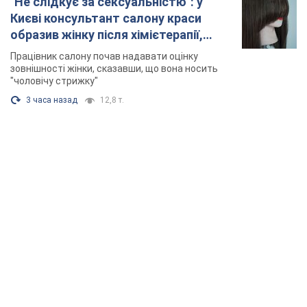
"Не слідкує за сексуальністю": у
Києві консультант салону краси
образив жінку після хімієтерапії,
розгорівся скандал. Фото
Працівник салону почав надавати оцінку
зовнішності жінки, сказавши, що вона носить
"чоловічу стрижку"
3 часа назад
12,8 т.