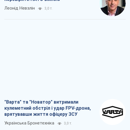
Леонід Невзлін
3,0 т.
"Варта" та "Новатор" витримали
кулеметний обстріл і удар FPV-дрона,
врятувавши життя офіцеру ЗСУ
Українська Бронетехніка
3,0 т.