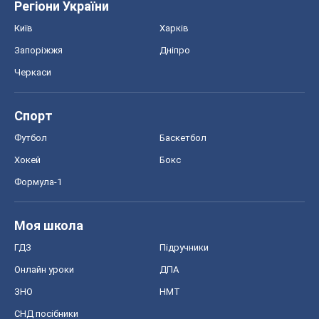
Регіони України
Київ
Харків
Запоріжжя
Дніпро
Черкаси
Спорт
Футбол
Баскетбол
Хокей
Бокс
Формула-1
Моя школа
ГДЗ
Підручники
Онлайн уроки
ДПА
ЗНО
НМТ
СНД посібники