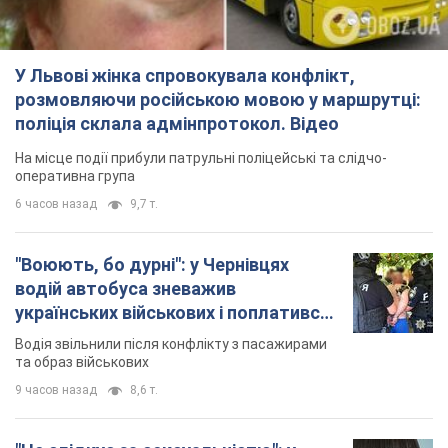
У Львові жінка спровокувала конфлікт,
розмовляючи російською мовою у маршрутці:
поліція склала адмінпротокол. Відео
На місце події прибули патрульні поліцейські та слідчо-
оперативна група
6 часов назад
9,7 т.
"Воюють, бо дурні": у Чернівцях
водій автобуса зневажив
українських військових і поплатився.
Відео
Водія звільнили після конфлікту з пасажирами
та образ військових
9 часов назад
8,6 т.