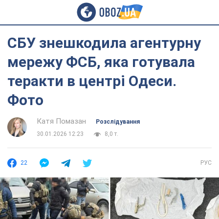
СБУ знешкодила агентурну
мережу ФСБ, яка готувала
теракти в центрі Одеси.
Фото
Катя Помазан
Розслідування
30.01.2026 12:23
8,0 т.
22
РУС