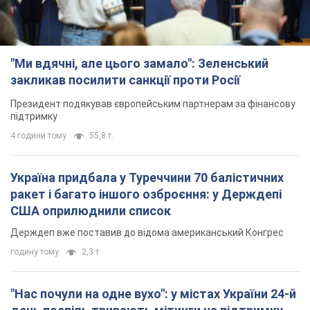
"Ми вдячні, але цього замало": Зеленський
закликав посилити санкції проти Росії
Президент подякував європейським партнерам за фінансову
підтримку
4 години тому
55,8 т.
Україна придбала у Туреччини 70 балістичних
ракет і багато іншого озброєння: у Держдепі
США оприлюднили список
Держдеп вже поставив до відома американський Конгрес
годину тому
2,3 т.
"Нас почули на одне вухо": у містах України 24-й