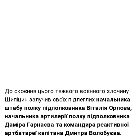
До скоєння цього тяжкого воєнного злочину
Щипіцин залучив своїх підлеглих
начальника
штабу полку підполковника Віталія Орлова,
начальника артилерії полку підполковника
Даміра Гарнаєва та командира реактивної
артбатареї капітана Дмитра Волобуєва.