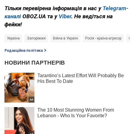
Тільки перевірена інформація в нас у
Telegram-
каналі
OBOZ.UA та у
Viber
. Не ведіться на
фейки!
Україна
Запоріжжя
Війна в Україні
Росія - країна-агресор
Сл
Редакційна політика