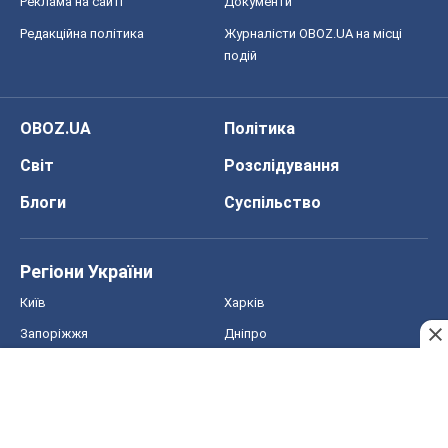
Реклама на сайті
Документи
Редакційна політика
Журналісти OBOZ.UA на місці
подій
OBOZ.UA
Політика
Світ
Розслідування
Блоги
Суспільство
Регіони України
Київ
Харків
Запоріжжя
Дніпро
Черкаси
Спорт