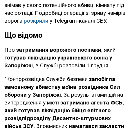
знімав у свого потенційного вбивці кімнату під
час ротації. Подробиці операції зі зриву намірів
ворога
розкрили
у Telegram-каналі СБУ.
Що відомо
Про
затримання ворожого посіпаки
, який
готував ліквідацію українського воїна у
Запоріжжі
, в Службі розповіли 1 грудня.
"Контррозвідка Служби безпеки
запобігла
замовному вбивству воїна-розвідника Сил
оборони у Запоріжжі
. За результатами дій на
випередження у місті
затримано агента ФСБ,
який готував ліквідацію бійця елітного
розвідпідрозділу Десантно-штурмових
військ ЗСУ
. Зловмисник
намагався закласти