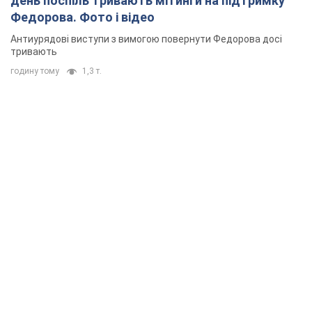
день поспіль тривають мітинги на підтримку
Федорова. Фото і відео
Антиурядові виступи з вимогою повернути Федорова досі
тривають
годину тому
1,3 т.