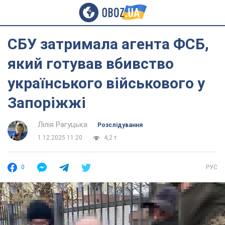
СБУ затримала агента ФСБ,
який готував вбивство
українського військового у
Запоріжжі
Лілія Рагуцька
Розслідування
1.12.2025 11:20
4,2 т.
0
РУС