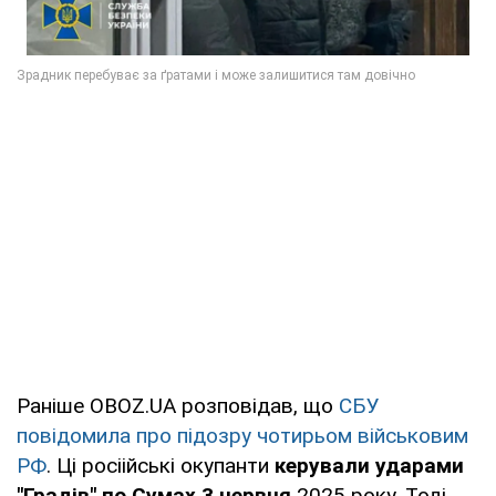
Раніше OBOZ.UA розповідав, що
СБУ
повідомила про підозру чотирьом військовим
РФ
. Ці росіійські окупанти
керували ударами
"Градів" по Сумах 3 червня
2025 року. Тоді