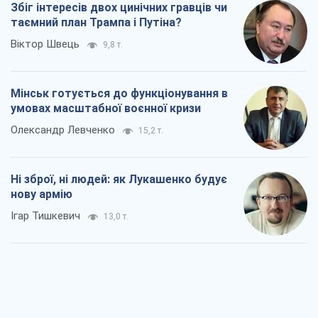
Збіг інтересів двох цинічних гравців чи
таємний план Трампа і Путіна?
Віктор Швець
9,8 т.
Мінськ готується до функціонування в
умовах масштабної воєнної кризи
Олександр Левченко
15,2 т.
Ні зброї, ні людей: як Лукашенко будує
нову армію
Ігар Тишкевич
13,0 т.