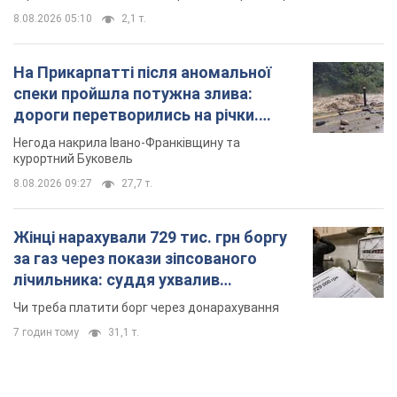
8.08.2026 05:10
2,1 т.
На Прикарпатті після аномальної
спеки пройшла потужна злива:
дороги перетворились на річки.
Відео
Негода накрила Івано-Франківщину та
курортний Буковель
8.08.2026 09:27
27,7 т.
Жінці нарахували 729 тис. грн боргу
за газ через покази зіпсованого
лічильника: суддя ухвалив
неочікуване рішення
Чи треба платити борг через донарахування
7 годин тому
31,1 т.