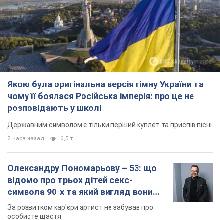
Якою була оригінальна версія гімну України та
чому її боялася Російська імперія: про це не
розповідають у школі
Державним символом є тільки перший куплет та приспів пісні
2 часа назад
6,5 т.
Олександру Пономарьову – 53: що
відомо про трьох дітей секс-
символа 90-х та який вигляд вони
мають
За розвитком кар'єри артист не забував про
особисте щастя