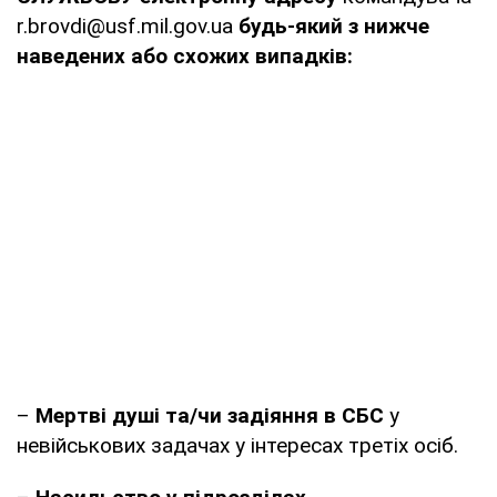
r.brovdi@usf.mil.gov.ua
будь-який з нижче
наведених або схожих випадків:
–
Мертві душі та/чи задіяння в СБС
у
невійськових задачах у інтересах третіх осіб.