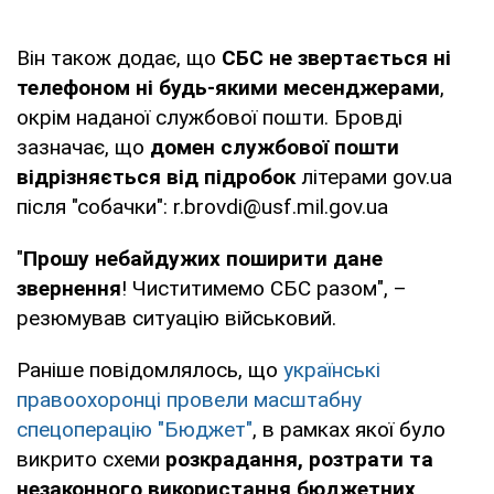
Він також додає, що
СБС не звертається ні
телефоном ні будь-якими месенджерами
,
окрім наданої службової пошти. Бровді
зазначає, що
домен службової пошти
відрізняється від підробок
літерами gov.ua
після "собачки": r.brovdi@usf.mil.gov.ua
"
Прошу небайдужих поширити дане
звернення
! Чиститимемо СБС разом", –
резюмував ситуацію військовий.
Раніше повідомлялось, що
українські
правоохоронці провели масштабну
спецоперацію "Бюджет"
, в рамках якої було
викрито схеми
розкрадання, розтрати та
незаконного використання бюджетних