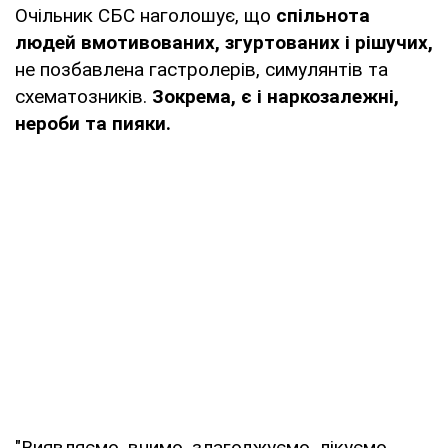
Очільник СБС наголошує, що
спільнота
людей вмотивованих, згуртованих і рішучих,
не позбавлена гастролерів, симулянтів та
схематозників.
Зокрема, є і наркозалежні,
нероби та пияки.
"Виявляємо, вчимо, злагоджуємо, лікуємо