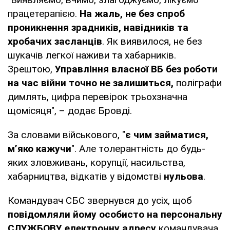
працетерапією.
На жаль, не без спроб
проникнення зрадників, навідників та
хробачих засланців
. Як виявилося, не без
шукачів легкої наживи та хабарників.
Зрештою,
Управління власної ВБ без роботи
на час війни точно не залишиться,
поліграфи
димлять, цифра перевірок трьохзначна
щомісяця", – додає Бровді.
За словами військового, "
є чим займатися,
мʼяко кажучи
". Але толерантність до будь-
яких зловживань, корупції, насильства,
хабарництва, відкатів у відомстві
нульова
.
Командувач СБС звернувся до усіх, щоб
повідомляли йому особисто на персональну
СЛУЖБОВУ електронну адресу
командувача