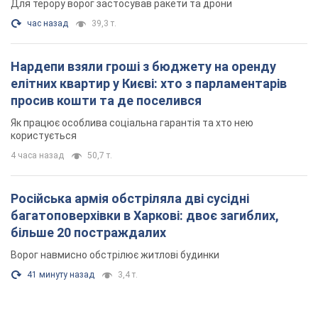
Для терору ворог застосував ракети та дрони
час назад
39,3 т.
Нардепи взяли гроші з бюджету на оренду
елітних квартир у Києві: хто з парламентарів
просив кошти та де поселився
Як працює особлива соціальна гарантія та хто нею
користується
4 часа назад
50,7 т.
Російська армія обстріляла дві сусідні
багатоповерхівки в Харкові: двоє загиблих,
більше 20 постраждалих
Ворог навмисно обстрілює житлові будинки
41 минуту назад
3,4 т.