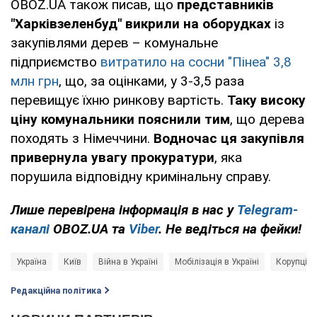
OBOZ.UA також писав, що
представників
"Харківзеленбуд" викрили на оборудках
із
закупівлями дерев – комунальне
підприємство
витратило на сосни "Пінеа" 3,8
млн грн
, що, за оцінками, у 3-3,5 раза
перевищує їхню ринкову вартість.
Таку високу
ціну комунальники пояснили тим
, що дерева
походять з Німеччини.
Водночас ця закупівля
привернула увагу прокуратури
, яка
порушила відповідну кримінальну справу.
Лише перевірена інформація в нас у
Telegram-
каналі
OBOZ.UA та
Viber
. Не ведіться на фейки!
Україна
Київ
Війна в Україні
Мобілізація в Україні
Корупція в
Редакційна політика