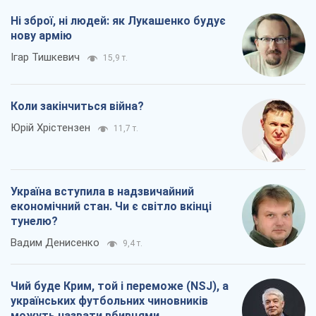
Ні зброї, ні людей: як Лукашенко будує
нову армію
Ігар Тишкевич
15,9 т.
Коли закінчиться війна?
Юрій Хрістензен
11,7 т.
Україна вступила в надзвичайний
економічний стан. Чи є світло вкінці
тунелю?
Вадим Денисенко
9,4 т.
Чий буде Крим, той і переможе (NSJ), а
українських футбольних чиновників
можуть назвати вбивцями