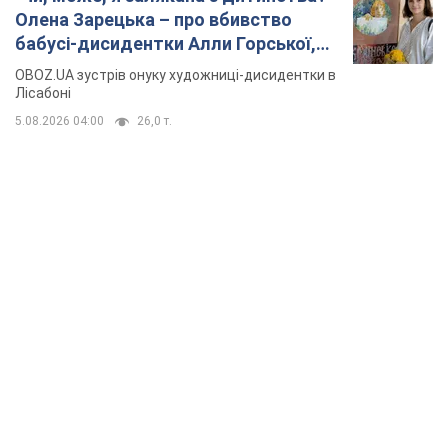
Олена Зарецька – про вбивство
бабусі-дисидентки Алли Горської,
критику Дмитра Стуса та втечу в
OBOZ.UA зустрів онуку художниці-дисидентки в
Португалію з 5 дітьми
Лісабоні
5.08.2026 04:00
26,0 т.