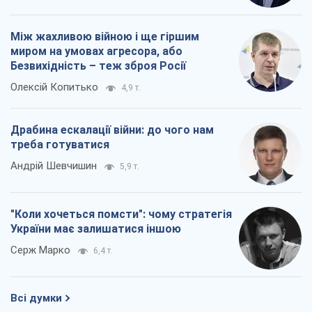
Між жахливою війною і ще гіршим
миром на умовах агресора, або
Безвихідність – теж зброя Росії
Олексій Копитько
4,9 т.
Драбина ескалації війни: до чого нам
треба готуватися
Андрій Шевчишин
5,9 т.
"Коли хочеться помсти": чому стратегія
України має залишатися іншою
Серж Марко
6,4 т.
Всі думки