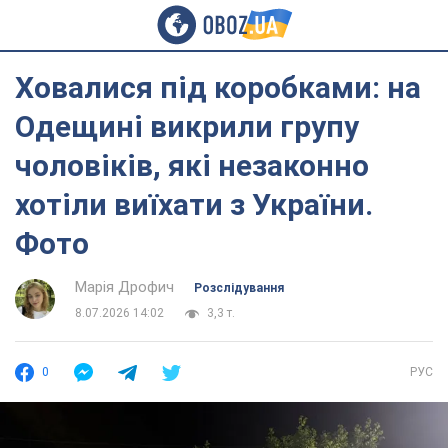
Ховалися під коробками: на
Одещині викрили групу
чоловіків, які незаконно
хотіли виїхати з України.
Фото
Марія Дрофич
Розслідування
8.07.2026 14:02
3,3 т.
0
РУС