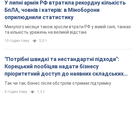
У липні армія РФ втратила рекордну кількість
БпЛА, човнів і катерів: в Міноборони
оприлюднили статистику
Минулого місяця також зросли втрати РФ у живій силі, танках
та кількість уражень на великій відстані
10 годин тому
5,0 т.
"Потрібні швидкі та нестандартні підходи":
Корецький пообіцяв надати бізнесу
пріоритетний доступ до наявних складських
приміщень
Так чи так, бізнес після обстрілів отримає підтримку
6 годин тому
1,3 т.