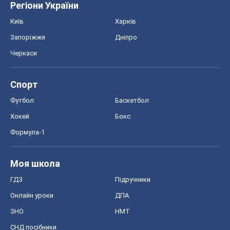
Регіони України
Київ
Харків
Запоріжжя
Дніпро
Черкаси
Спорт
Футбол
Баскетбол
Хокей
Бокс
Формула-1
Моя школа
ГДЗ
Підручники
Онлайн уроки
ДПА
ЗНО
НМТ
СНД посібники