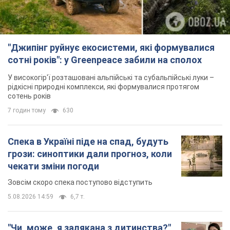
"Джипінг руйнує екосистеми, які формувалися
сотні років": у Greenpeace забили на сполох
У високогір'ї розташовані альпійські та субальпійські луки –
рідкісні природні комплекси, які формувалися протягом
сотень років
7 годин тому
630
Спека в Україні піде на спад, будуть
грози: синоптики дали прогноз, коли
чекати зміни погоди
Зовсім скоро спека поступово відступить
5.08.2026 14:59
6,7 т.
"Чи, може, я залякана з дитинства?"