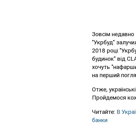
Зовсім недавно 
"Укрбуд" залучи
2018 році "Укрб
будинок" від CL
хочуть "нафарши
на перший погля
Отже, українськ
Пройдемося кож
Читайте:
В Укра
банки