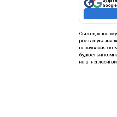
Будьте
Google
Сьогоднішньому 
розташування жи
планування і ко
будівельні компа
на ці негласні в