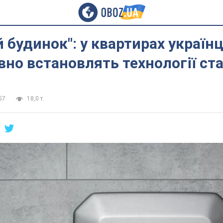
 будинок": у квартирах українц
но встановлять технології ст
57
18,0 т.