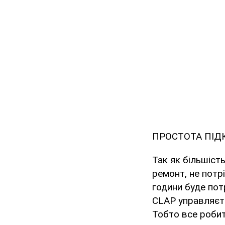
ПРОСТОТА ПІ
Так як більшіст
ремонт, не потр
години буде пот
CLAP управляєть
Тобто все робит