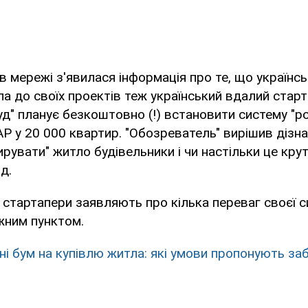
в мережі з'явилася інформація про те, що українс
ла до своїх проектів теж український вдалий старт
уд" планує безкоштовно (!) встановити систему "р
AP у 20 000 квартир. "Обозреватель" вирішив дізна
рувати" житло будівельники і чи настільки це крут
д.
і стартапери заявляють про кілька переваг своєї с
ним пунктом.
їні бум на купівлю житла: які умови пропонують за