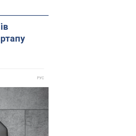
ів
артапу
РУС