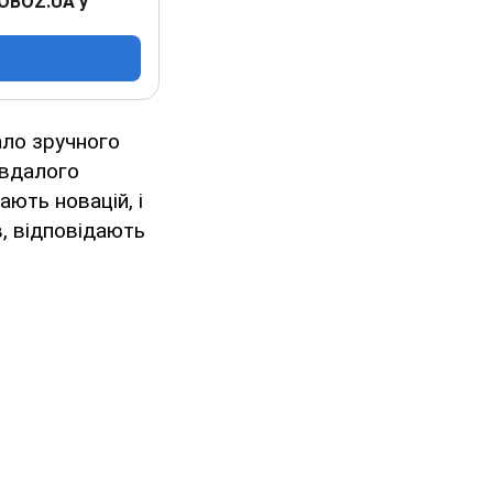
 OBOZ.UA у
ало зручного
 вдалого
ють новацій, і
в, відповідають