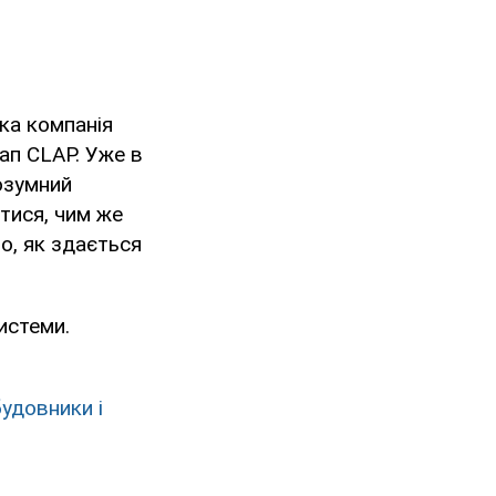
ька компанія
ап CLAP. Уже в
озумний
тися, чим же
о, як здається
истеми.
будовники і