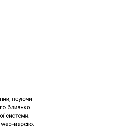
тіни, псуючи
ого близько
ої системи.
 web-версію.