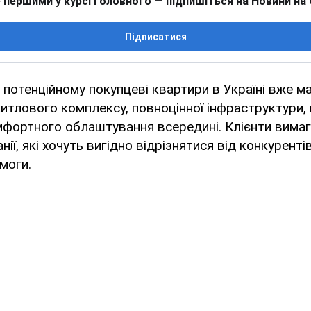
 першими у курсі головного — підпишіться на Новини на
Підписатися
потенційному покупцеві квартири в Україні вже м
тлового комплексу, повноцінної інфраструктури,
мфортного облаштування всередині. Клієнти вимага
нії, які хочуть вигідно відрізнятися від конкуренті
имоги.