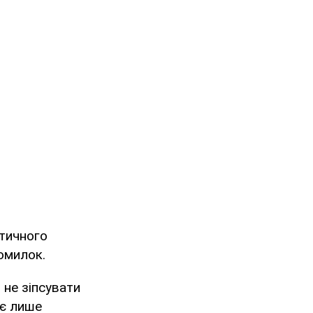
стичного
омилок.
не зіпсувати
 є лише