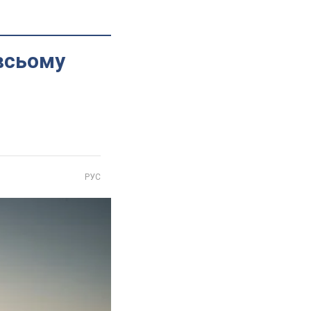
всьому
РУС