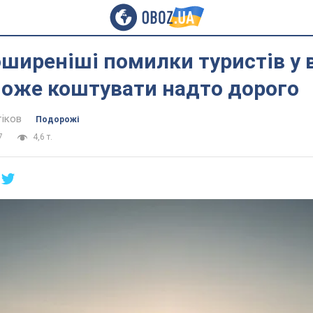
ширеніші помилки туристів у 
 може коштувати надто дорого
тіков
Подорожі
7
4,6 т.