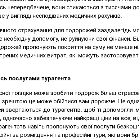
ь непередбачене, вони стикаються з тисячами до
ше у вигляді несподіваних медичних рахунків.
чного страхування для подорожей заздалегідь мо
 необхідну допомогу, не руйнуючи свої фінанси. Бі
орожей пропонують покриття на суму не менше ніж
трених медичних витрат, які можуть застосовуват
ись послугами турагента
сної поїздки може зробити подорож більш стресо
 зрештою це може обійтися вам дорожче. Це одна
й звертаються до турагентів, щоб ті допомогли їм
, одночасно забезпечуючи найкращі ціни на все, ві
урагентств навіть пропонують свої послуги безкош
ійні за розміщення та професійні тури, які вони б