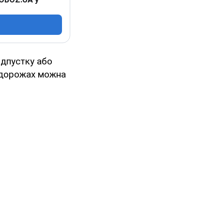
дпустку або
подорожах можна