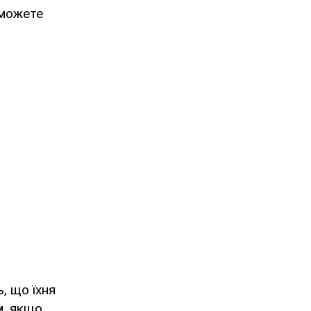
 можете
, що їхня
м, якщо