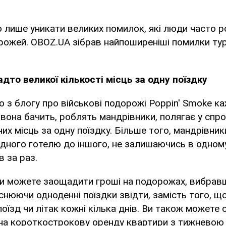
 лише уникати великих помилок, які люди часто р
орожей. OBOZ.UA зібрав найпоширеніші помилки тур
дто великої кількості місць за одну поїздку
 з блогу про військові подорожі Poppin' Smoke к
 вона бачить, роблять мандрівники, полягає у спро
них місць за одну поїздку. Більше того, мандрівни
дного готелю до іншого, не залишаючись в одному
в за раз.
ви можете заощадити гроші на подорожах, вибравш
йснюючи одноденні поїздки звідти, замість того, щ
поїзд чи літак кожні кілька днів. Ви також можете
у на короткострокову оренду квартири з тижневою