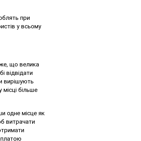
облять при
истів у всьому
аже, що велика
бі відвідати
ки вирішують
 місці більше
и одне місце як
об витрачати
 отримати
 платою