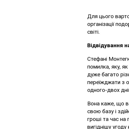
Для цього варто
організації под
світі.
Відвідування на
Стефані Монтегю
помилка, яку, як
дуже багато різ
переїжджати з о
одного-двох дні
Вона каже, що 
свою базу і зді
гроші та час на 
вигіднішу угод