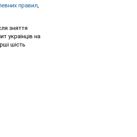
певних правил
,
сля зняття
ит українців на
рші шість