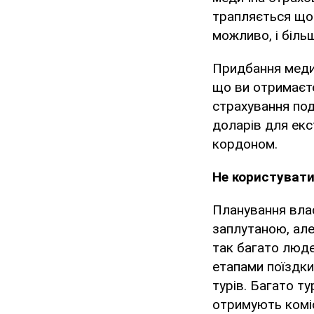
трапляється щос
можливо, і біль
Придбання меди
що ви отримаєте
страхування под
доларів для екс
кордоном.
Не користуват
Планування вла
заплутаною, але
так багато люде
етапами поїздки
турів. Багато т
отримують коміс