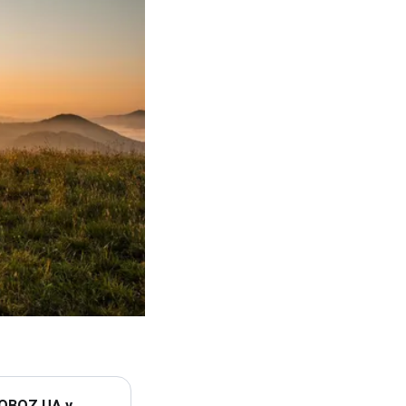
 OBOZ.UA у