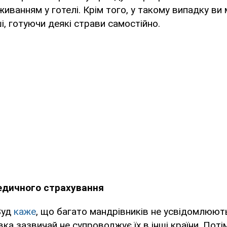
живанням у готелі. Крім того, у такому випадку ви
, готуючи деякі страви самостійно.
едичного страхування
Вуд
каже
, що багато мандрівників не усвідомлюють
ка зазвичай не супроводжує їх в інші країни. Поті