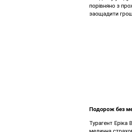
порівняно з про
заощадити гроші
Подорож без м
Турагент Еріка 
медична страхов