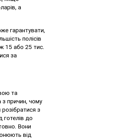
ларів, а
же гарантувати,
льшість полісів
 15 або 25 тис.
ися за
вою та
 з причин, чому
 розібратися з
д готелів до
товно. Вони
ронюють від