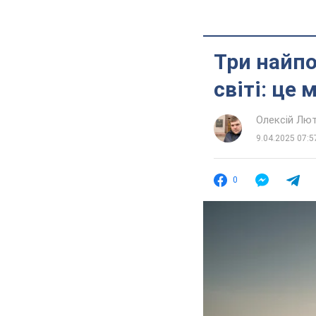
Три найпо
світі: це
Олексій Лю
9.04.2025 07:5
0