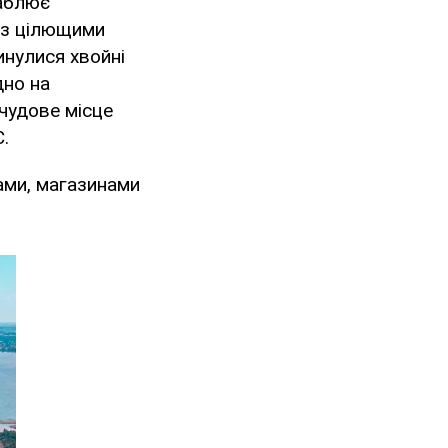
ваблює
у з цілющими
нулися хвойні
дно на
 чудове місце
.
ами, магазинами