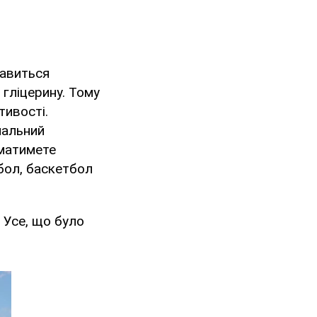
лавиться
гліцерину. Тому
ивості.
нальний
 матимете
бол, баскетбол
. Усе, що було