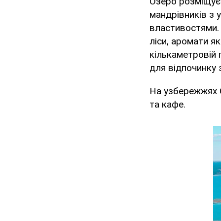
Озеро розміщує
мандрівників з 
властивостями.
ліси, аромати як
кількаметровій г
для відпочинку 
На узбережжях С
та кафе.