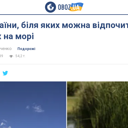
аїни, біля яких можна відпочи
ж на морі
нченко
Подорожі
39
54,2 т.