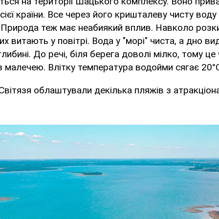
ться на території Шацького комплексу. Воно при
усієї країни. Все через його кришталеву чисту вод
 Природа теж має неабиякий вплив. Навколо розки
их витають у повітрі. Вода у "морі" чиста, а дно ви
либині. До речі, біля берега доволі мілко, тому це
з малечею. Влітку температура водойми сягає 20°C
вітязя облаштували декілька пляжів з атракціон