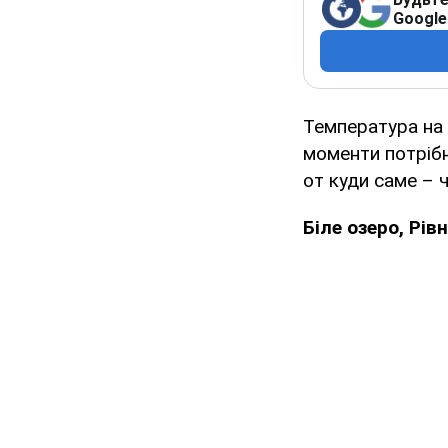
Google
Температура на 
моменти потрібн
от куди саме – 
Біле озеро, Рі