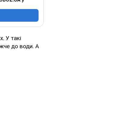
. У такі
жче до води. А