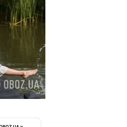
 OBOZ.UA у