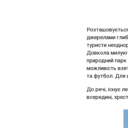
Розташовується 
джерелами глибо
туристи неодно
Довкола милують
природний парк 
можливість взят
та футбол. Для 
До речі, існує л
всередині, хрест