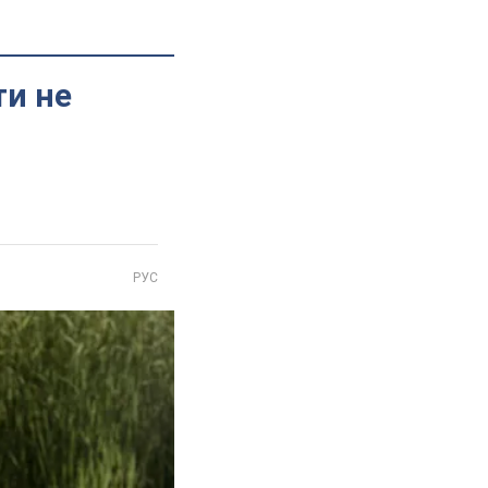
ти не
РУС