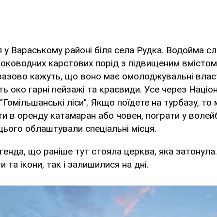
у Вараському районі біля села Рудка. Водойма с
ководних карстових порід з підвищеним вмістом 
разово кажуть, що воно має омолоджувальні власт
 око гарні пейзажі та краєвиди. Усе через Націо
"Гомільшанські ліси". Якщо поїдете на турбазу, то
и в оренду катамаран або човен, пограти у волей
цього облаштували спеціальні місця.
егенда, що раніше тут стояла церква, яка затонула
и та ікони, так і залишилися на дні.