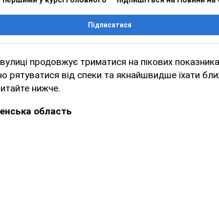
Підписатися
вулиці продовжує триматися на пікових показниках
о рятуватися від спеки та якнайшвидше їхати бли
читайте нижче.
вненська область