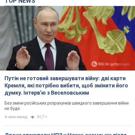
Путін не готовий завершувати війну: дві карти
Кремля, які потрібно вибити, щоб змінити його
думку. Інтерв’ю з Веселовським
Без зміни російських розрахунків швидкого завершення війни
не буде
4 часа назад
31,7 т.
Дрони атакували НПЗ у Нижньокамську: після
вибухів було видно дим. Відео
Місцеві активно публікували фото та відео
4 часа назад
4,4 т.
Україна готує Чорнобиль до чергової спроби
вторгнення з боку Росії – медіа