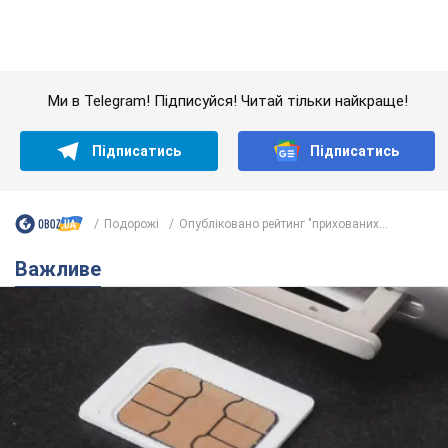
Подорожі
Опубліковано рейтинг "прихованих...
Важливе
Українці масово переносять свої мобільні
номери на одного й того самого оператора: на
який найчастіше переходять
Мобільні тарифи досягли критичної межі
11 часов назад
65,7 т.