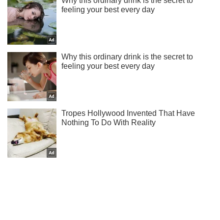
Ми в Telegram! Підписуйся! Читай тільки найкраще!
Підписатись
Підписатись