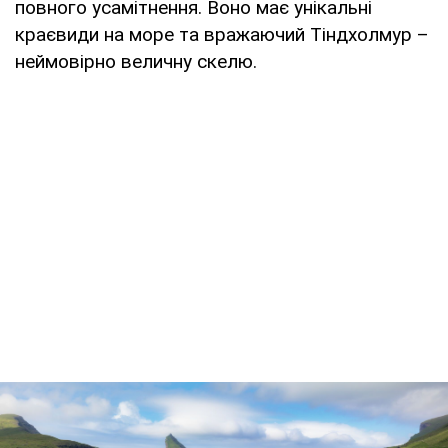
повного усамітнення. Воно має унікальні
краєвиди на море та вражаючий Тіндхолмур –
неймовірно величну скелю.