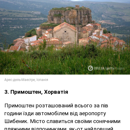
3. Примоштен, Хорватія
Примоштен розташований всього за пів
години їзди автомобілем від аеропорту
Шибеник. Місто славиться своїми сонячними
пляжними відпочинками, як-от найдовший