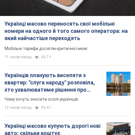
Українців планують виселяти з
квартир: "слуга народу" розповіла,
хто ухвалюватиме рішення про
знесення будинків
Чому хочуть зносити оселі українців
12 часов назад
59,4 т.
Українці масово купують дорогі нові
авто: скільки коштує
найпопулярніша модель
Які марки автомобілів воліють купувати
мешканці України
9.08.2026 22:48
38,1 т.