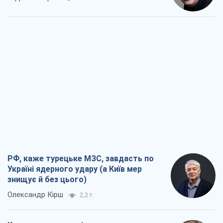
РФ, каже турецьке МЗС, завдасть по
Україні ядерного удару (а Київ мер
знищує й без цього)
Олександр Кірш
2,2 т.
Кремль розпочав підготовку до свого
"останнього ривку"
Костянтин Машовець
8,7 т.
Дух Анкоріджа остаточно випарувався
Віктор Андрусів
7,2 т.