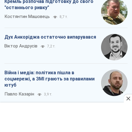
Війна і медіа: політика пішла в
соцмережі, а ЗМІ грають за правилами
ютуб
Павло Казарін
3,9 т.
Всі думки
Про компанію
Команда
Правова інформація
Політика конфіденційності
Реклама на сайті
Документи
Редакційна політика
Журналісти OBOZ.UA на місці
подій