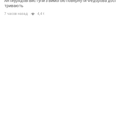
Антиурядові виступи з вимогою повернути Федорова досі
тривають
7 часов назад
4,4 т.