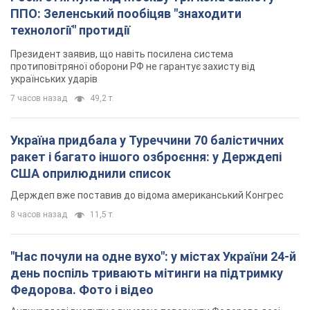
ППО: Зеленський пообіцяв "знаходити
технології" протидії
Президент заявив, що навіть посилена система
протиповітряної оборони РФ не гарантує захисту від
українських ударів
7 часов назад
49,2 т.
Україна придбала у Туреччини 70 балістичних
ракет і багато іншого озброєння: у Держдепі
США оприлюднили список
Держдеп вже поставив до відома американський Конгрес
8 часов назад
11,5 т.
"Нас почули на одне вухо": у містах України 24-й
день поспіль тривають мітинги на підтримку
Федорова. Фото і відео