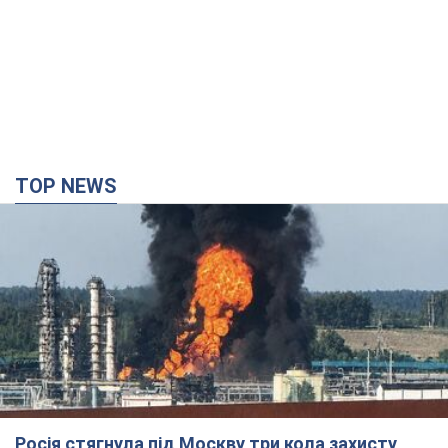
TOP NEWS
Росія стягнула під Москву три кола захисту