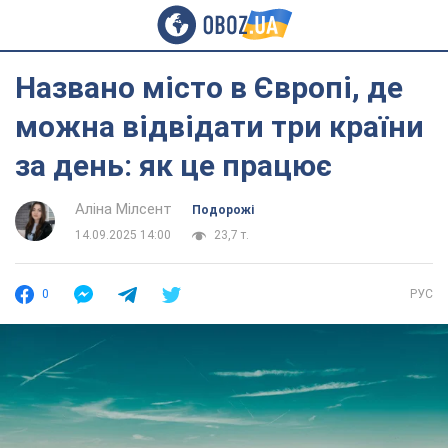
Названо місто в Європі, де
можна відвідати три країни
за день: як це працює
Аліна Мілсент
Подорожі
14.09.2025 14:00
23,7 т.
0
РУС