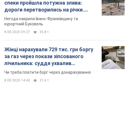
спеки пройшла потужна злива:
дороги перетворились на річки.
Відео
Негода накрила Івано-Франківщину та
курортний Буковель
8.08.2026 09:27
35,8 т.
Жінці нарахували 729 тис. грн боргу
за газ через покази зіпсованого
лічильника: суддя ухвалив
неочікуване рішення
Чи треба платити борг через донарахування
8.08.2026 14:43
31,6 т.