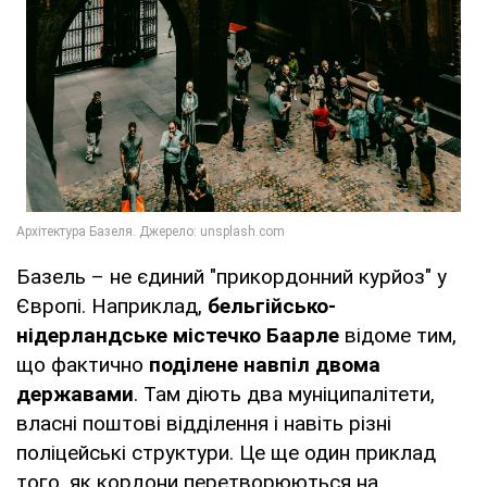
Базель – не єдиний "прикордонний курйоз" у
Європі. Наприклад,
бельгійсько-
нідерландське містечко Баарле
відоме тим,
що фактично
поділене навпіл двома
державами
. Там діють два муніципалітети,
власні поштові відділення і навіть різні
поліцейські структури. Це ще один приклад
того, як кордони перетворюються на