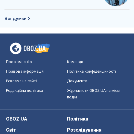
Редакційна політика
Журналісти OBOZ.UA на місці
подій
OBOZ.UA
Політика
Світ
Розслідування
Блоги
Суспільство
Регіони України
Київ
Харків
Запоріжжя
Дніпро
Черкаси
Спорт
Футбол
Баскетбол