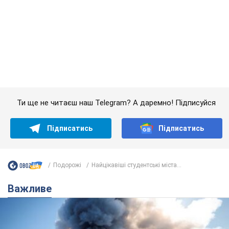
Подорожі
Найцікавіші студентські міста...
Важливе
"У мене для росіян погані новини": Селезньов
припустив, чим закінчиться "війна складів"
Москва може стати "островом" і зануритися в темряву,
спрогнозував військовий експерт