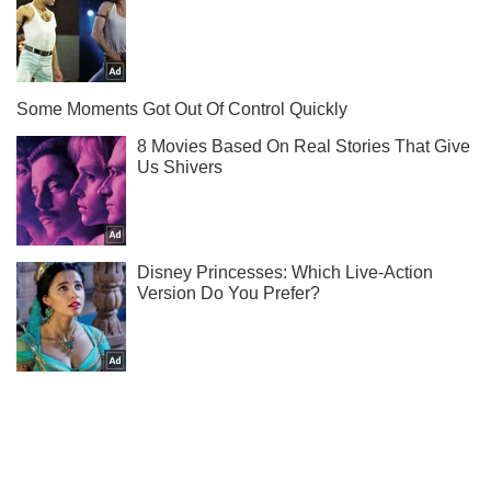
Ти ще не читаєш наш Telegram? А даремно! Підписуйся
Підписатись
Підписатись