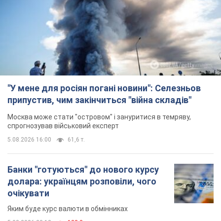
5.08.2026 16:00
61,6 т.
Банки "готуються" до нового курсу
долара: українцям розповіли, чого
очікувати
Яким буде курс валюти в обмінниках
5.08.2026 23:12
122,2 т.
"Джипінг руйнує екосистеми, які
формувалися сотні років": у
Greenpeace забили на сполох
У високогір'ї розташовані альпійські та
субальпійські луки – рідкісні природні
комплекси, які формувалися протягом сотень років
5.08.2026 23:00
1,8 т.