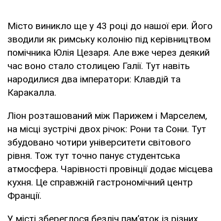
Місто виникло ще у 43 році до нашої ери. Його
зводили як римську колонію під керівництвом
помічника Юлія Цезаря. Але вже через деякий
час воно стало столицею Галії. Тут навіть
народилися два імператори: Клавдій та
Каракалла.
Ліон розташований між Парижем і Марселем,
на місці зустрічі двох річок: Рони та Сони. Тут
збудовано чотири університети світового
рівня. Тож тут точно панує студентська
атмосфера. Чарівності провінції додає місцева
кухня. Це справжній гастрономічний центр
Франції.
У місті збереглося безліч пам’яток із різних