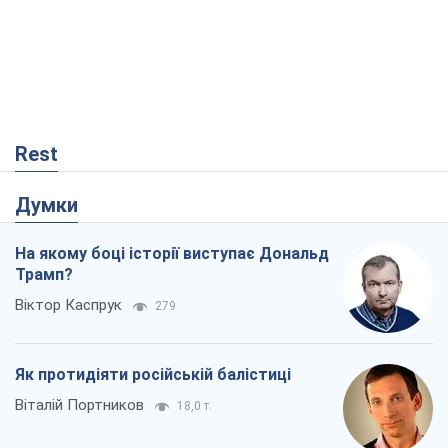
Віктор Каспрук
279
Як протидіяти російській балістиці
Віталій Портников
18,0 т.
Від Wildberries до ВТБ: як один удар
може запустити ланцюгову реакцію в
Росії
Брати Капранови
120