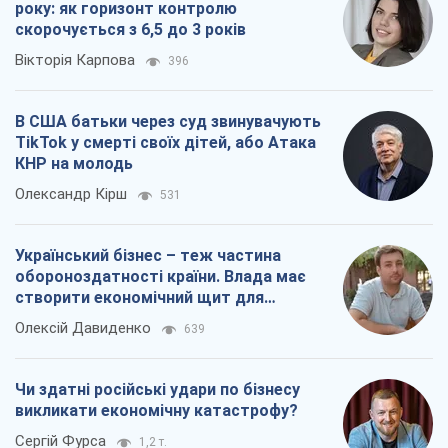
створити економічний щит для
компаній
Олексій Давиденко
639
Чи здатні російські удари по бізнесу
викликати економічну катастрофу?
Сергій Фурса
1,2 т.
Всі думки
Про компанію
Команда
Правова інформація
Політика конфіденційності
Реклама на сайті
Документи