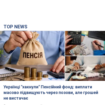
Українці "хакнули" Пенсійний фонд: виплати
масово підвищують через позови, але грошей
не вистачає
Як перераховують пенсії
5 часов назад
100,6 т.
ВАКС обрав запобіжний захід експосолці
України у США Стефанішиній: що відомо про
справу
Суд не повністю задовольнив клопотання прокуратури
час назад
3,8 т.
Росія атакувала судно під прапором Гвінеї-