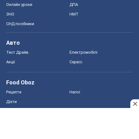
Рецепти
Напої
Дієти
Економіка
Ринки та компанії
Макроекономіка
MedOboz
Новини медицини
MAMACLUB
Шоу
Афіша
Плітки
Краса
Мода
Жіночий журнал