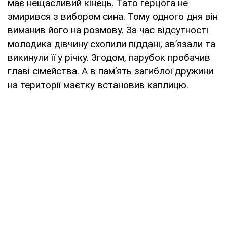
має нещасливий кінець. Тато герцога не
змирився з вибором сина. Тому одного дня він
виманив його на розмову. За час відсутності
молодика дівчину схопили піддані, зв’язали та
викинули її у річку. Згодом, парубок пробачив
главі сімейства. А в пам’ять загиблої дружини
на території маєтку встановив каплицю.