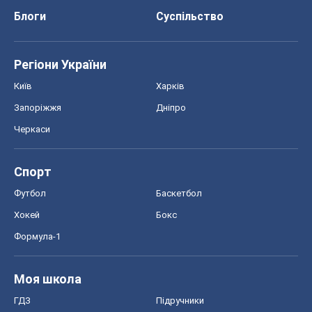
Хокей
Бокс
Формула-1
Моя школа
ГДЗ
Підручники
Онлайн уроки
ДПА
ЗНО
НМТ
СНД посібники
Авто
Тест Драйв
Електромобілі
Акції
Сервіс
Food Oboz