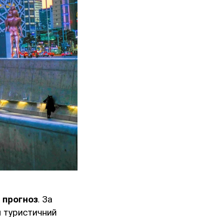
 прогноз
. За
й туристичний