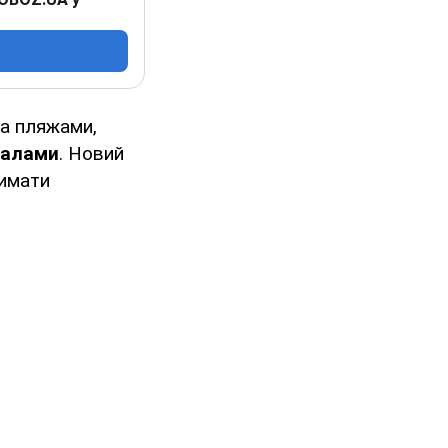
а пляжами,
іалами
. Новий
римати