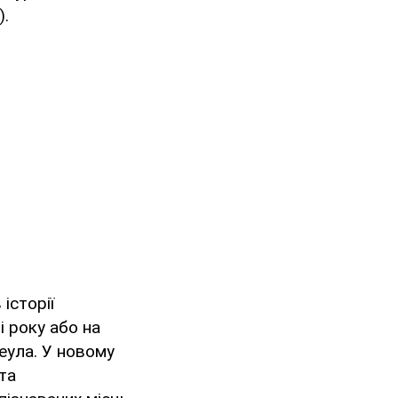
).
історії
і року або на
еула. У новому
 та