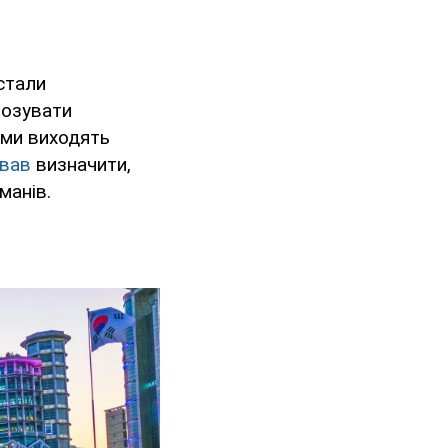
стали
нозувати
ьми виходять
вав
визначити,
манів.