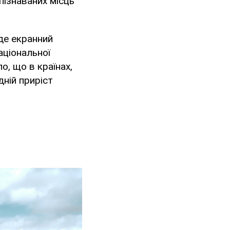
пізнаваних місць
 де екранний
аціональної
о, що в країнах,
дній приріст