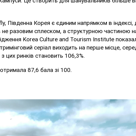
 кампуси. Це створить для шанувальників більше в
fly, Південна Корея є єдиним напрямком в індексі,
 не разовим сплеском, а структурною частиною н
дження Korea Culture and Tourism Institute показал
тримінговий серіал виходить на перше місце, сере
 з цих ринків становить 106,3%.
отримала 87,6 бала зі 100.