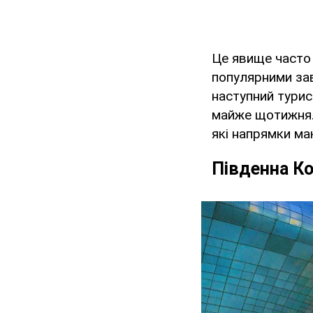
Це явище часто 
популярними зав
наступний турис
майже щотижня. 
які напрямки ма
Південна К