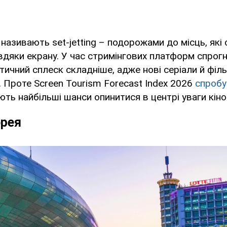
називають set-jetting – подорожами до місць, які 
дяки екрану. У час стримінгових платформ спрог
тичний сплеск складніше, адже нові серіали й філ
Проте Screen Tourism Forecast Index 2026
спробу
ють найбільші шанси опинитися в центрі уваги кіно
орея