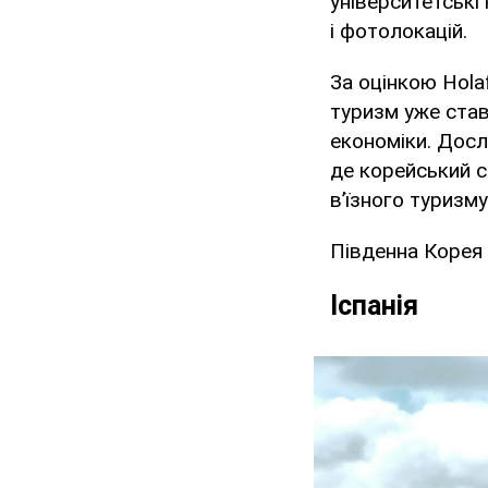
університетські
і фотолокацій.
За оцінкою Hola
туризм уже став
економіки. Дослі
де корейський с
в’їзного туризму
Південна Корея 
Іспанія