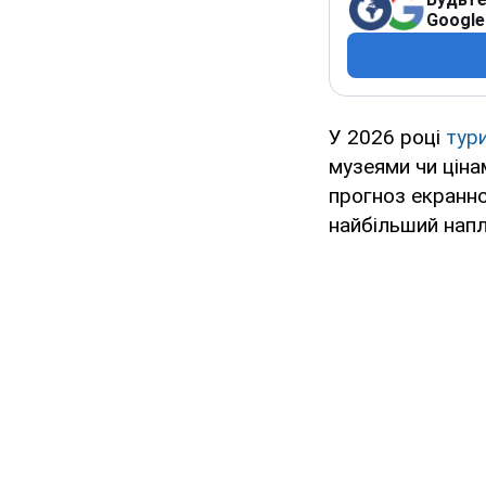
Google
У 2026 році
тур
музеями чи цінам
прогноз екранно
найбільший напл