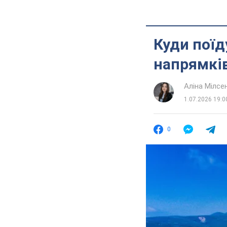
Куди поїд
напрямкі
Аліна Мілсе
1.07.2026 19:0
0