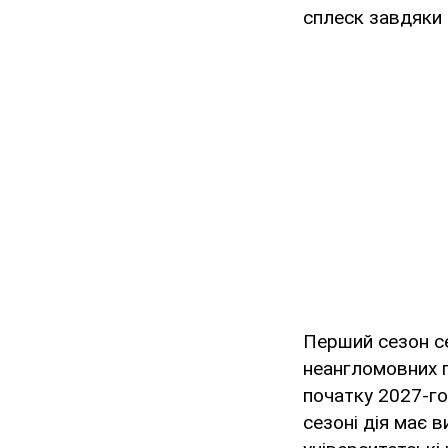
сплеск завдяки д
Перший сезон се
неангломовних пр
початку 2027-го
сезоні дія має в