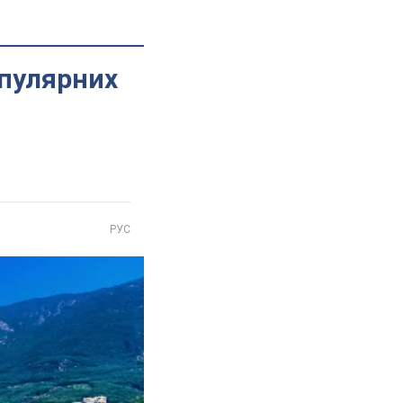
опулярних
РУС