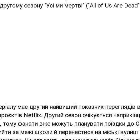
ругому сезону "Усі ми мертві" ("All of Us Are Dead"
ріалу має другий найвищий показник переглядів в 
оєктів Netflix. Другий сезон очікується наприкінц
, тому фанати вже можуть планувати поїздки до С
ийти за межі школи й перенестися на міські вулиці