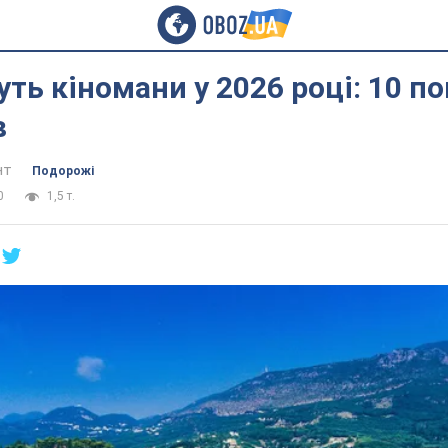
уть кіномани у 2026 році: 10 п
в
нт
Подорожі
0
1,5 т.