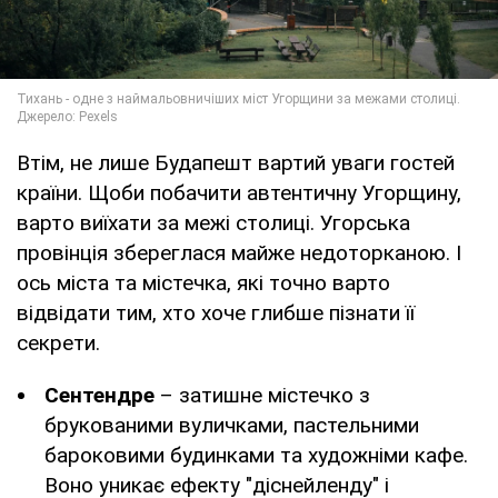
Втім, не лише Будапешт вартий уваги гостей
країни. Щоби побачити автентичну Угорщину,
варто виїхати за межі столиці. Угорська
провінція збереглася майже недоторканою. І
ось міста та містечка, які точно варто
відвідати тим, хто хоче глибше пізнати її
секрети.
Сентендре
– затишне містечко з
брукованими вуличками, пастельними
бароковими будинками та художніми кафе.
Воно уникає ефекту "діснейленду" і