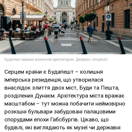
Серцем країни є Будапешт – колишня
імперська резиденція, що утворилася
внаслідок злиття двох міст, Буди та Пешта,
розділених Дунаєм. Архітектура міста вражає
масштабом – тут можна побачити неймовірно
розкішні бульвари забудовані палацовими
спорудами епохи Габсбургів. Цікаво, що
будівлі, які виглядають як музеї чи державні