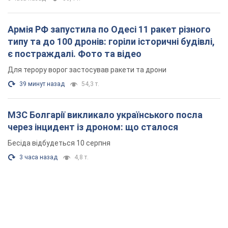
Армія РФ запустила по Одесі 11 ракет різного
типу та до 100 дронів: горіли історичні будівлі,
є постраждалі. Фото та відео
Для терору ворог застосував ракети та дрони
39 минут назад
54,3 т.
МЗС Болгарії викликало українського посла
через інцидент із дроном: що сталося
Бесіда відбудеться 10 серпня
3 часа назад
4,8 т.