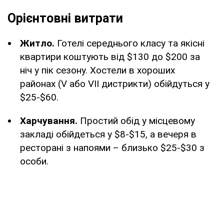
Орієнтовні витрати
Житло.
Готелі середнього класу та якісні
квартири коштують від $130 до $200 за
ніч у пік сезону. Хостели в хороших
районах (V або VII дистрикти) обійдуться у
$25-$60.
Харчування.
Простий обід у місцевому
закладі обійдеться у $8-$15, а вечеря в
ресторані з напоями – близько $25-$30 з
особи.