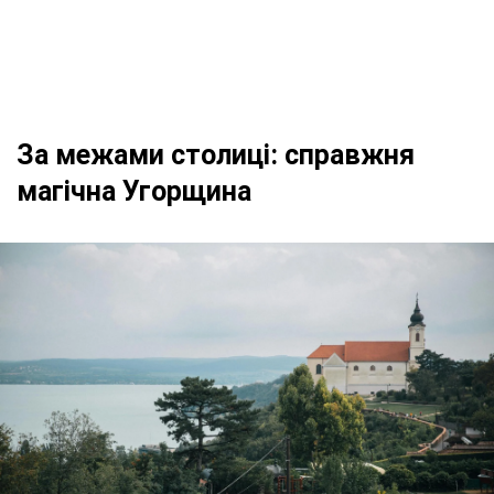
За межами столиці: справжня
магічна Угорщина