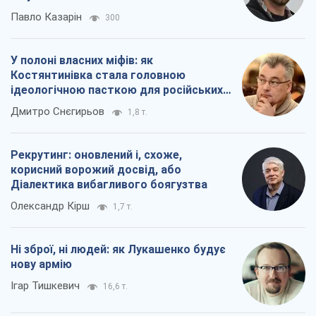
Павло Казарін
300
У полоні власних міфів: як
Костянтинівка стала головною
ідеологічною пасткою для російських
окупантів
Дмитро Снєгирьов
1,8 т.
Рекрутинг: оновлений і, схоже,
корисний ворожий досвід, або
Діалектика вибагливого боягузтва
Олександр Кірш
1,7 т.
Ні зброї, ні людей: як Лукашенко будує
нову армію
Ігар Тишкевич
16,6 т.