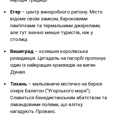
Егер
– центр виноробного регіону. Місто
відоме своїм замком, бароковими
пам’ятками та термальними джерелами,
але тут значно менше туристів, ніж у
столиці.
Вишеград
– колишня королівська
резиденція. Цитадель на пагорбі пропонує
один із найкращих краєвидів на вигин
Дунаю.
Тихань
– мальовниче містечко на березі
озера Балатон ("Угорського моря").
Славиться бенедиктинським абатством та
лавандовими полями, що влітку
нагадують Прованс.