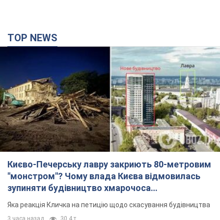
TOP NEWS
Києво-Печерську лавру закриють 80-метровим
"монстром"? Чому влада Києва відмовилась
зупиняти будівництво хмарочоса
"московського вірянина"
Яка реакція Кличка на петицію щодо скасування будівництва
3 часа назад
30,4 т.