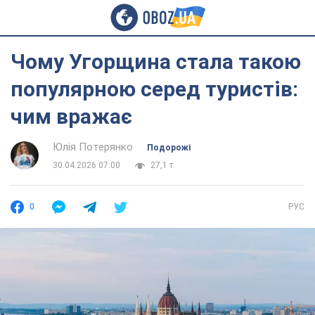
Чому Угорщина стала такою
популярною серед туристів:
чим вражає
Юлія Потерянко
Подорожі
30.04.2026 07:00
27,1 т.
0
РУС