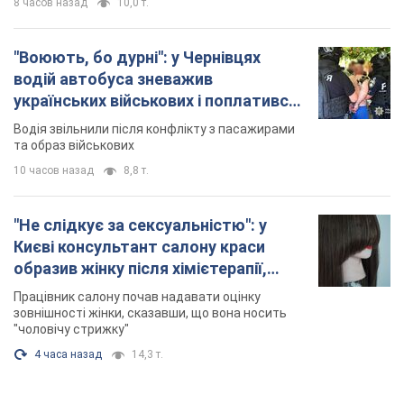
8 часов назад
10,0 т.
"Воюють, бо дурні": у Чернівцях
водій автобуса зневажив
українських військових і поплатився.
Відео
Водія звільнили після конфлікту з пасажирами
та образ військових
10 часов назад
8,8 т.
"Не слідкує за сексуальністю": у
Києві консультант салону краси
образив жінку після хімієтерапії,
розгорівся скандал. Фото
Працівник салону почав надавати оцінку
зовнішності жінки, сказавши, що вона носить
"чоловічу стрижку"
4 часа назад
14,3 т.