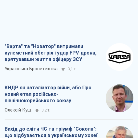
"Варта" та "Новатор" витримали
кулеметний обстріл і удар FPV-дрона,
врятувавши життя офіцеру ЗСУ
Українська Бронетехніка
3,1 т.
КНДР як каталізатор війни, або Про
новий етап російсько-
північнокорейського союзу
Олексій Кущ
3,2 т.
Вихід до еліти ЧС та тріумф "Сокола":
що відбувається в українському хокеї