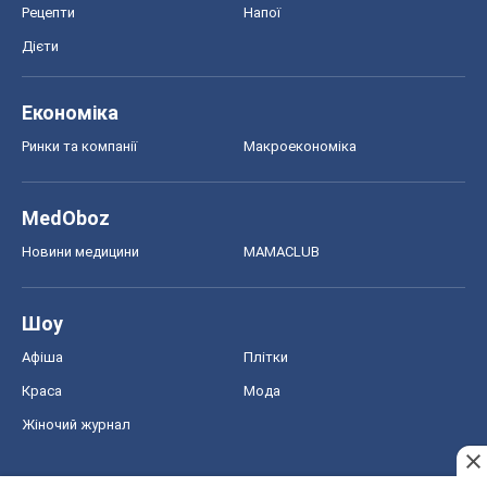
Рецепти
Напої
Дієти
Економіка
Ринки та компанії
Макроекономіка
MedOboz
Новини медицини
MAMACLUB
Шоу
Афіша
Плітки
Краса
Мода
Жіночий журнал