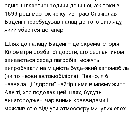
однієї шляхетної родини до іншої, аж поки в
1893 році маєток не купив граф Станіслав
Бадені і перебудував палац до того вигляду,
який зберігся дотепер.
Шлях до палацу Бадені – це окрема історія.
Кілометри розбитої дороги, що серпантином
звивається серед пагорбів, можуть
випробувати на міцність будь-який автомобіль
(чи то нерви автомобіліста). Певно, я б
назвала ці "дороги" найгіршими в моєму житті.
Але ті, хто подолає цей шлях, будуть
винагороджені чарівними краєвидами і
можливістю відчути атмосферу минулих епох.