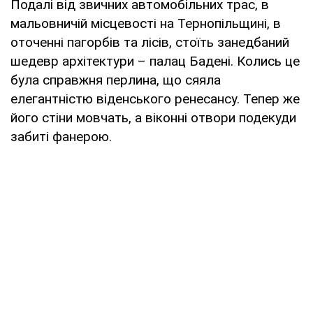
Подалі від звичних автомобільних трас, в
мальовничій місцевості на Тернопільщині, в
оточенні пагорбів та лісів, стоїть занедбаний
шедевр архітектури – палац Бадені. Колись це
була справжня перлина, що сяяла
елегантністю віденського ренесансу. Тепер же
його стіни мовчать, а віконні отвори подекуди
забиті фанерою.