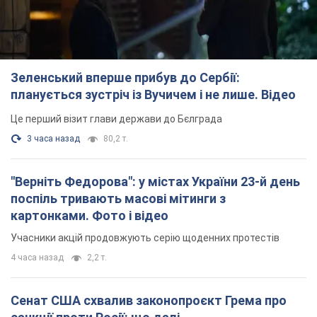
Зеленський вперше прибув до Сербії:
планується зустріч із Вучичем і не лише. Відео
Це перший візит глави держави до Бєлграда
3 часа назад
80,2 т.
"Верніть Федорова": у містах України 23-й день
поспіль тривають масові мітинги з
картонками. Фото і відео
Учасники акцій продовжують серію щоденних протестів
4 часа назад
2,2 т.
Сенат США схвалив законопроєкт Грема про