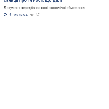
санкції проти Росії: що далі
Документ передбачає нові економічні обмеження
4 часа назад
4,7 т.