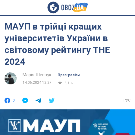
МАУП в трійці кращих
університетів України в
світовому рейтингу THE
2024
Марія Шевчук
Прес-релізи
14.06.2024 12:27
4,3 т.
0
РУС