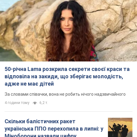
50-річна Lama розкрила секрети своєї краси та
відповіла на закиди, що зберігає молодість,
адже не має дітей
За словами співачки, вона не робить нічого надзвичайного
4 години тому
6,2 т.
Скільки балістичних ракет
українська ППО перехопила в липні: у
Міноборони назвали цифру