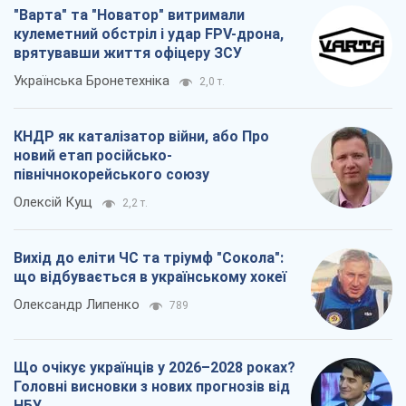
"Варта" та "Новатор" витримали
кулеметний обстріл і удар FPV-дрона,
врятувавши життя офіцеру ЗСУ
Українська Бронетехніка
2,0 т.
КНДР як каталізатор війни, або Про
новий етап російсько-
північнокорейського союзу
Олексій Кущ
2,2 т.
Вихід до еліти ЧС та тріумф "Сокола":
що відбувається в українському хокеї
Олександр Липенко
789
Що очікує українців у 2026–2028 роках?
Головні висновки з нових прогнозів від
НБУ