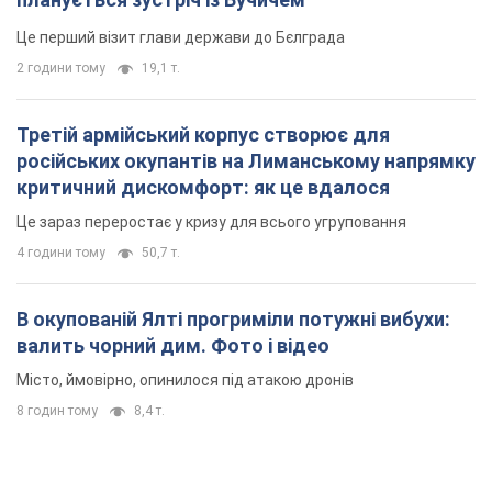
Це перший візит глави держави до Бєлграда
2 години тому
19,1 т.
Третій армійський корпус створює для
російських окупантів на Лиманському напрямку
критичний дискомфорт: як це вдалося
Це зараз переростає у кризу для всього угруповання
4 години тому
50,7 т.
В окупованій Ялті прогриміли потужні вибухи:
валить чорний дим. Фото і відео
Місто, ймовірно, опинилося під атакою дронів
8 годин тому
8,4 т.