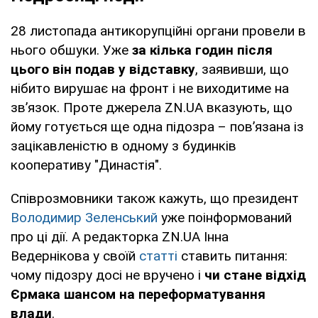
28 листопада антикорупційні органи провели в
нього обшуки. Уже
за кілька годин після
цього він подав у відставку
, заявивши, що
нібито вирушає на фронт і не виходитиме на
зв’язок. Проте джерела ZN.UA вказують, що
йому готується ще одна підозра – пов’язана із
зацікавленістю в одному з будинків
кооперативу "Династія".
Співрозмовники також кажуть, що президент
Володимир Зеленський
уже поінформований
про ці дії. А редакторка ZN.UA Інна
Ведернікова у своїй
статті
ставить питання:
чому підозру досі не вручено і
чи стане відхід
Єрмака шансом на переформатування
влади
.