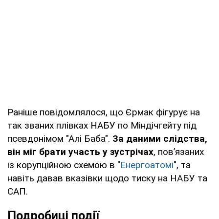
Раніше повідомлялося, що Єрмак фігурує на
так званих плівках НАБУ по Міндічгейту під
псевдонімом "Алі Баба".
За даними слідства,
він міг брати участь у зустрічах
, пов’язаних
із корупційною схемою в "
Енергоатомі
", та
навіть давав вказівки щодо тиску на НАБУ та
САП.
Подробиці події