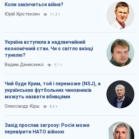
Коли закінчиться війна?
Юрій Хрістензен
11,3 т.
Україна вступила в надзвичайний
економічний стан. Чи є світло вкінці
тунелю?
Вадим Денисенко
9,1 т.
Чий буде Крим, той і переможе (NSJ), а
українських футбольних чиновників
можуть назвати вбивцями
Олександр Кірш
8,6 т.
Захід проспав загрозу: Росія може
перевірити НАТО війною