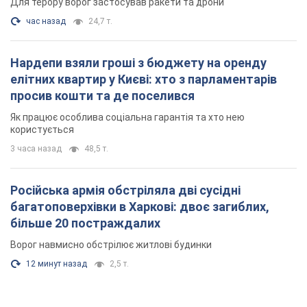
Для терору ворог застосував ракети та дрони
час назад
24,7 т.
Нардепи взяли гроші з бюджету на оренду
елітних квартир у Києві: хто з парламентарів
просив кошти та де поселився
Як працює особлива соціальна гарантія та хто нею
користується
3 часа назад
48,5 т.
Російська армія обстріляла дві сусідні
багатоповерхівки в Харкові: двоє загиблих,
більше 20 постраждалих
Ворог навмисно обстрілює житлові будинки
12 минут назад
2,5 т.