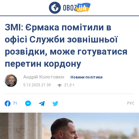
ЗМІ: Єрмака помітили в
офісі Служби зовнішньої
розвідки, може готуватися
перетин кордону
Андрій Колотовкін
Новини політики
5.12.2025 21:30
21,0 т.
71
РУС