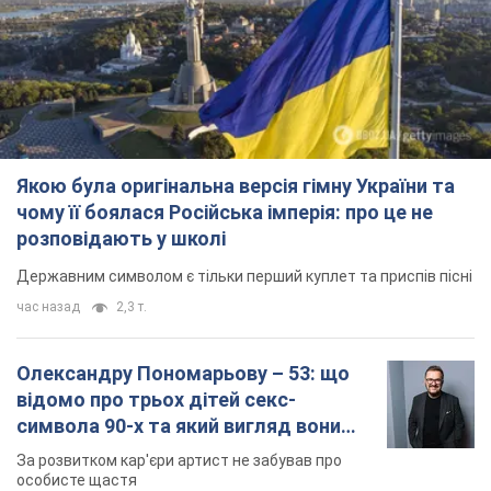
Якою була оригінальна версія гімну України та
чому її боялася Російська імперія: про це не
розповідають у школі
Державним символом є тільки перший куплет та приспів пісні
час назад
2,3 т.
Олександру Пономарьову – 53: що
відомо про трьох дітей секс-
символа 90-х та який вигляд вони
мають
За розвитком кар'єри артист не забував про
особисте щастя