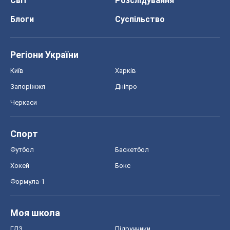
Світ
Розслідування
Блоги
Суспільство
Регіони України
Київ
Харків
Запоріжжя
Дніпро
Черкаси
Спорт
Футбол
Баскетбол
Хокей
Бокс
Формула-1
Моя школа
ГДЗ
Підручники