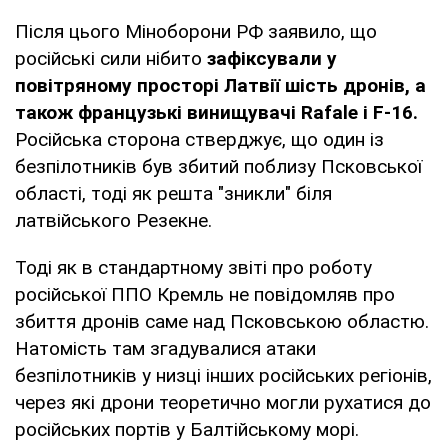
Після цього Міноборони РФ заявило, що
російські сили нібито
зафіксували у
повітряному просторі Латвії шість дронів, а
також французькі винищувачі Rafale і F-16.
Російська сторона стверджує, що один із
безпілотників був збитий поблизу Псковської
області, тоді як решта "зникли" біля
латвійського Резекне.
Тоді як в стандартному звіті про роботу
російської ППО Кремль не повідомляв про
збиття дронів саме над Псковською областю.
Натомість там згадувалися атаки
безпілотників у низці інших російських регіонів,
через які дрони теоретично могли рухатися до
російських портів у Балтійському морі.