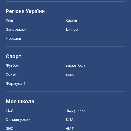
Регіони України
Київ
Харків
Запоріжжя
Дніпро
Черкаси
Спорт
Футбол
Баскетбол
Хокей
Бокс
Формула-1
Моя школа
ГДЗ
Підручники
Онлайн уроки
ДПА
ЗНО
НМТ