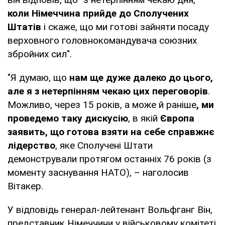
коли Німеччина прийде до Сполучених
Штатів
і скаже, що ми готові зайняти посаду
верховного головнокомандувача союзних
збройних сил".
"Я думаю, що
нам ще дуже далеко до цього,
але я з нетерпінням чекаю цих переговорів
.
Можливо, через 15 років, а може й раніше
, ми
проведемо таку дискусію
, в якій
Європа
заявить, що готова взяти на себе справжнє
лідерство
, яке Сполучені Штати
демонстрували протягом останніх 76 років (з
моменту заснування НАТО), – наголосив
Вітакер.
У відповідь генерал-лейтенант Вольфганг Він,
представник Німеччини у військовому комітеті