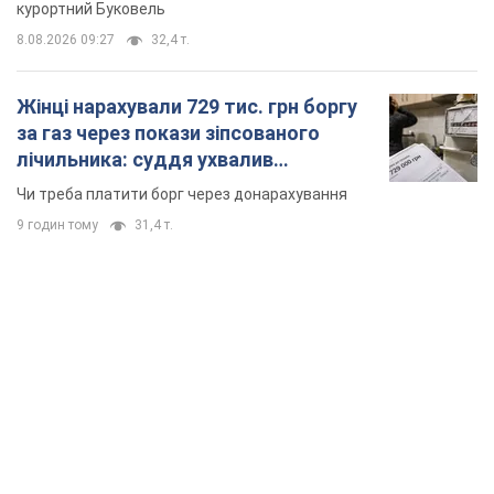
курортний Буковель
8.08.2026 09:27
32,4 т.
Жінці нарахували 729 тис. грн боргу
за газ через покази зіпсованого
лічильника: суддя ухвалив
неочікуване рішення
Чи треба платити борг через донарахування
9 годин тому
31,4 т.