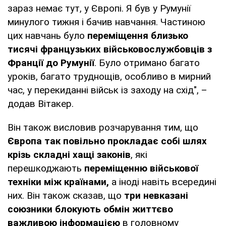
зараз немає тут, у Європі. Я був у Румунії
минулого тижня і бачив навчання. Частиною
цих навчань було
переміщення близько
тисячі французьких військовослужбовців з
Франції до Румунії
. Було отримано багато
уроків, багато труднощів, особливо в мирний
час, у перекиданні військ із заходу на схід", –
додав Вітакер.
Він також висловив розчарування тим, що
Європа так повільно прокладає собі шлях
крізь складні хащі законів
, які
перешкоджають
переміщенню військової
техніки між країнами,
а іноді навіть всередині
них. Він також сказав, що
три невказані
союзники блокують обмін життєво
важливою інформацією
в головному