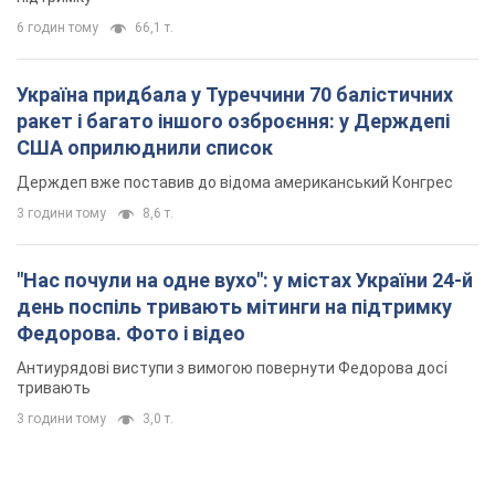
6 годин тому
66,1 т.
Україна придбала у Туреччини 70 балістичних
ракет і багато іншого озброєння: у Держдепі
США оприлюднили список
Держдеп вже поставив до відома американський Конгрес
3 години тому
8,6 т.
"Нас почули на одне вухо": у містах України 24-й
день поспіль тривають мітинги на підтримку
Федорова. Фото і відео
Антиурядові виступи з вимогою повернути Федорова досі
тривають
3 години тому
3,0 т.