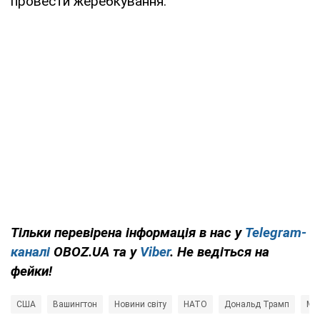
провести жеребкування.
Тільки перевірена інформація в нас у
Telegram-
каналі
OBOZ.UA та у
Viber
. Не ведіться на
фейки!
США
Вашингтон
Новини світу
НАТО
Дональд Трамп
Мет