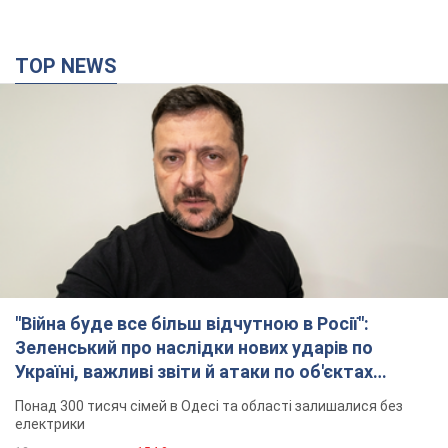
"Війна буде все більш відчутною в Росії":
Зеленський про наслідки нових ударів по
Україні, важливі звіти й атаки по об'єктах
ворога. Відео
Понад 300 тисяч сімей в Одесі та області залишалися без
електрики
12 часов назад
154,0 т.
"Вкрай прикро": Сибіга розкритикував ЮНІСЕФ
за заяву про загиблих дітей в Україні
Глава МЗС наголосив, що причиною загибелі українських
дітей є війна, яку розв'язала РФ
10 часов назад
10,4 т.