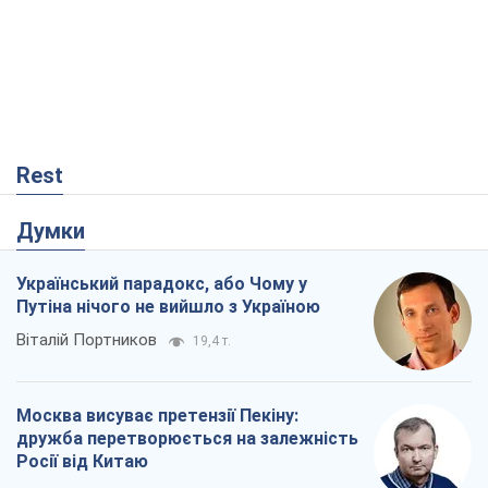
Думки
Український парадокс, або Чому у
Путіна нічого не вийшло з Україною
Віталій Портников
19,4 т.
Москва висуває претензії Пекіну:
дружба перетворюється на залежність
Росії від Китаю
Віктор Каспрук
15,3 т.
Кремль розпочав підготовку до свого
"останнього ривку"
Костянтин Машовець
5,8 т.