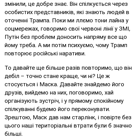
змінили, це добре знає. Він спілкується через
особистих представників, які знають людей в
оточенні Трампа. Поки ми ллємо тони лайна у
соцмережах, говоримо свої червоні лінії у ЗМІ,
Путін без проблем доносить напряму все що
йому треба. А ми потім психуємо, чому Трамп
повторює російські наративи.
То давайте ще більше разів повторимо, що він
дебіл – точно стане краще, чи ні? Це ж
стосується і Маска. Давайте знайдемо його
друзів, вийдемо на них, поговоримо, хай
організують зустріч, і у прямому спокійному
спілкуванні будемо його переконувати.
Зрештою, Маск дав нам старлінк, і повірте без
цього наші територіальні втрати були б значно
більші.