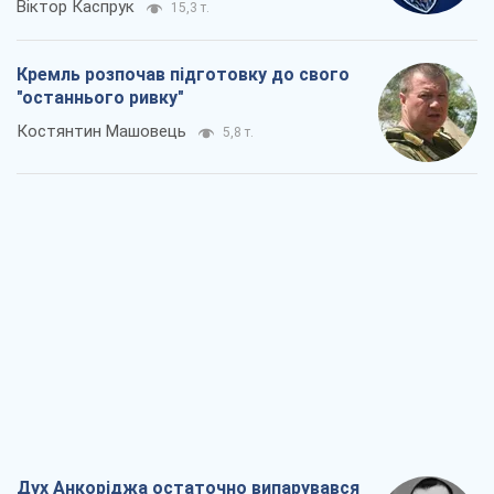
Дух Анкоріджа остаточно випарувався
Віктор Андрусів
6,4 т.
Війна і медіа: політика пішла в
соцмережі, а ЗМІ грають за правилами
ютуб
Павло Казарін
3,4 т.