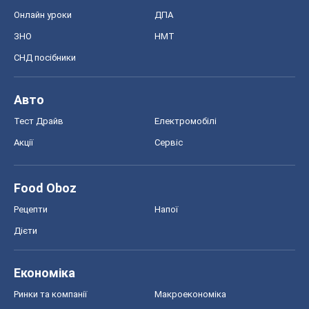
Акції
Сервіс
Food Oboz
Рецепти
Напої
Дієти
Економіка
Ринки та компанії
Макроекономіка
MedOboz
Новини медицини
MAMACLUB
Шоу
Афіша
Плітки