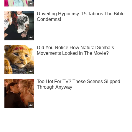
Ти ще не підписаний на наш Telegram? Швиденько тисни!
Підписатись
Підписатись