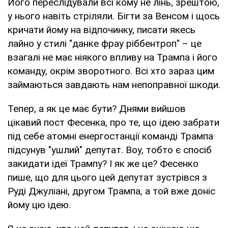
Його переслідували всі кому не лінь, зрештою,
у нього навіть стріляли. Бігти за Венсом і щось
кричати йому на відпочинку, писати якесь
лайно у стилі "данке фрау ріббентроп" – це
взагалі не має ніякого впливу на Трампа і його
команду, окрім зворотного. Всі хто зараз цим
займаються завдають нам непоправної шкоди.
Тепер, а як це має бути? Днями вийшов
цікавий пост Фесенка, про те, що ідею забрати
під себе атомні енергостанції команді Трампа
підсунув "ушлий" депутат. Воу, тобто є спосіб
закидати ідеї Трампу? І як же це? Фесенко
пише, що для цього цей депутат зустрівся з
Руді Джуліані, другом Трампа, а той вже доніс
йому цю ідею.