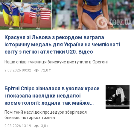
Наша співвітчизниця блискуче виступила в Орегоні
9.08.2026 09:32
72,0 т.
Брітні Спірс зізналася в уколах краси
і показала наслідки невдалої
косметології: ходила так майже
місяць
Помітний наслідок процедури зберігався
близько чотирьох тижнів
9.08.2026 13:19
3,8 т.
У 16–17 років могла цілий день не
їсти: українська модель Христина
Пономар розповіла про страшний бік
модельної кар’єри
Модель зізналася, які гонорари отримують її
колеги
9.08.2026 16:25
8,2 т.