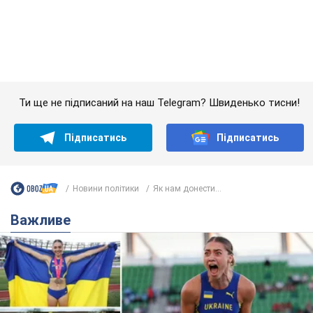
Новини політики
Як нам донести...
Важливе
Красуня зі Львова з рекордом виграла
історичну медаль для України на чемпіонаті
світу з легкої атлетики U20. Відео