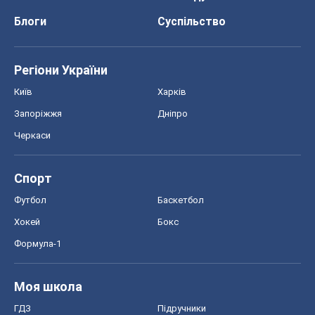
Спорт
Футбол
Баскетбол
Хокей
Бокс
Формула-1
Моя школа
ГДЗ
Підручники
Онлайн уроки
ДПА
ЗНО
НМТ
СНД посібники
Авто
Тест Драйв
Електромобілі