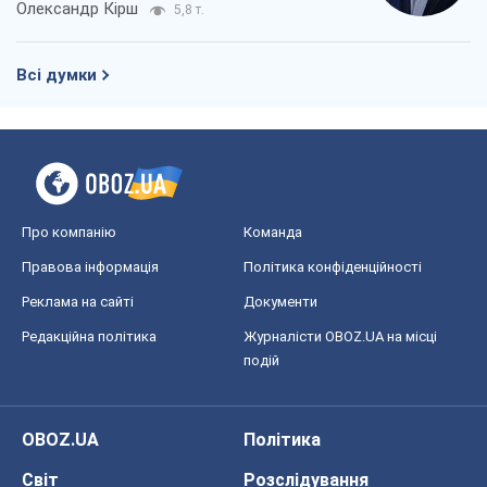
Про компанію
Команда
Правова інформація
Політика конфіденційності
Реклама на сайті
Документи
Редакційна політика
Журналісти OBOZ.UA на місці
подій
OBOZ.UA
Політика
Світ
Розслідування
Блоги
Суспільство
Регіони України
Київ
Харків
Запоріжжя
Дніпро
Черкаси