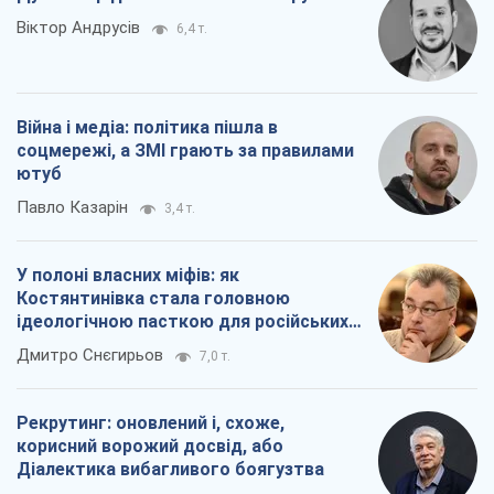
У полоні власних міфів: як
Костянтинівка стала головною
ідеологічною пасткою для російських
окупантів
Дмитро Снєгирьов
7,0 т.
Рекрутинг: оновлений і, схоже,
корисний ворожий досвід, або
Діалектика вибагливого боягузтва
Олександр Кірш
5,8 т.
Всі думки