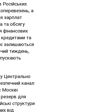
в Російських
жоперевезень, а
ня зарплат
а та обсягу
я фінансових
и кредитами та
жі залишаються
очий тиждень,
опускають
 у Центрально
безпечний канал
є Москві
 резерв для
йські структури
их від