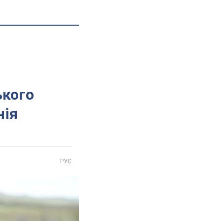
ького
нія
РУС