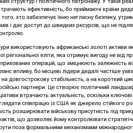
них структур і політичного патронажу. У такій реа
втрачають ефективність, бо приймаючі країни деда
 того, хто забезпечує їхню негласну безпеку, утри
мів і дає доступ до швидких ресурсів, що не підл
онтролю.
тури використовують африканські золоті активи як
ї регіональної еліти, яка отримує вигоду не від п
ід прихованих операцій, що зміцнюють залежність в
аланс впливу, бо місцеві лідери дедалі частіше ух
 на довгострокову стабільність, а на короткий цик
сійські партнери. Це створює політичний ландшаф
іціативи втрачають актуальність, оскільки ключові
глядати співпрацю із США як джерело стійкого ро
ість розширювати військову присутність під при
актів, що дозволяє йому контролювати стратегічні
шрути поза формальними механізмами міжнародног