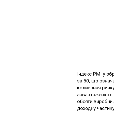
Індекс PMI у об
за 50, що означ
коливання ринк
завантаженість 
обсяги виробниц
доходну частин