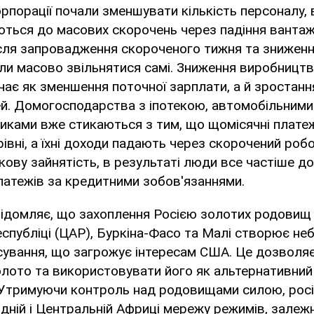
орпорації почали зменшувати кількість персоналу, 
ються до масових скорочень через падіння ванта
ісля запровадження скороченого тижня та знижен
ли масово звільнятися самі. Зниження виробництв
ає як зменшення поточної зарплати, а й зростанн
ей. Домогосподарства з іпотекою, автомобільним
иками вже стикаються з тим, що щомісячні плате
івні, а їхні доходи падають через скорочений роб
кову зайнятість, в результаті люди все частіше д
латежів за кредитними зобов'язаннями.
відомляє, що захоплення Росією золотих родовищ
спубліці (ЦАР), Буркіна-Фасо та Малі створює не
сування, що загрожує інтересам США. Це дозволя
олото та використовувати його як альтернативний
 Утримуючи контроль над родовищами силою, росі
дній і Центральній Африці мережу режимів, залежн