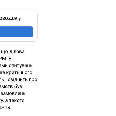
 OBOZ.UA у
 що ділова
PMI у
ками опитувань
нше критичного
ь і свідчить про
ємств був
 замовлень.
у, а такого
D-19.