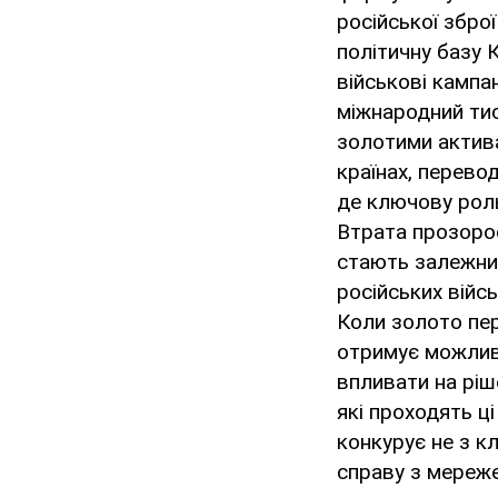
російської збро
політичну базу 
військові кампа
міжнародний тис
золотими актива
країнах, перево
де ключову роль
Втрата прозорос
стають залежним
російських війс
Коли золото пе
отримує можливі
впливати на ріш
які проходять ці
конкурує не з к
справу з мереж