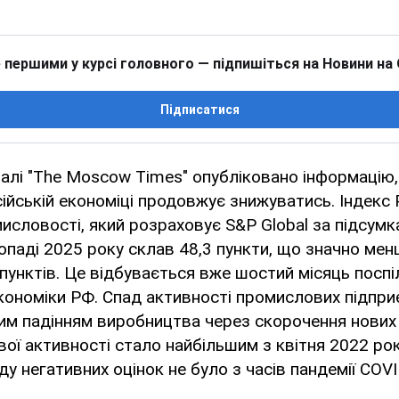
 першими у курсі головного — підпишіться на Новини на
Підписатися
алі "The Moscow Times" опубліковано інформацію,
сійській економіці продовжує знижуватись. Індекс 
исловості, який розраховує S&P Global за підсум
топаді 2025 року склав 48,3 пункти, що значно ме
 пунктів. Це відбувається вже шостий місяць поспіл
кономіки РФ. Спад активності промислових підпри
им падінням виробництва через скорочення нових
ої активності стало найбільшим з квітня 2022 рок
ду негативних оцінок не було з часів пандемії COVI