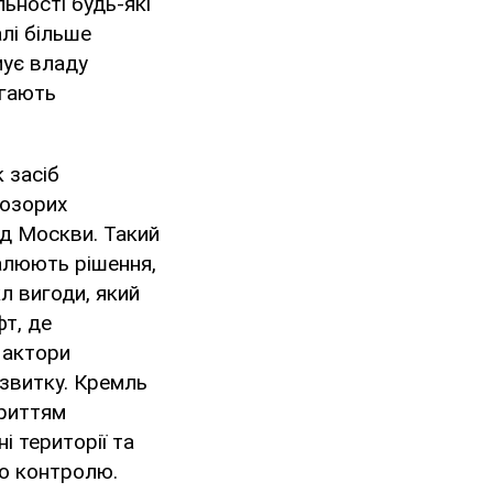
льності будь-які
лі більше
мує владу
ягають
 засіб
розорих
ід Москви. Такий
валюють рішення,
л вигоди, який
т, де
 актори
звитку. Кремль
криттям
 території та
о контролю.