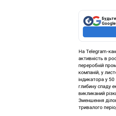
Будьте
Google
На Telegram-кан
активність в ро
переробній пром
компаній, у лис
індикатора у 50
глибину спаду е
викликаний різк
Зменшення ділов
тривалого періо