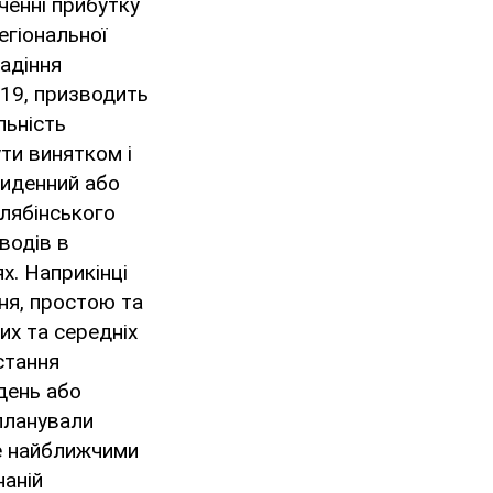
ченні прибутку
егіональної
Падіння
-19, призводить
льність
ти винятком і
риденний або
елябінського
водів в
х. Наприкінці
ня, простою та
их та середніх
остання
день або
 планували
е найближчими
наній