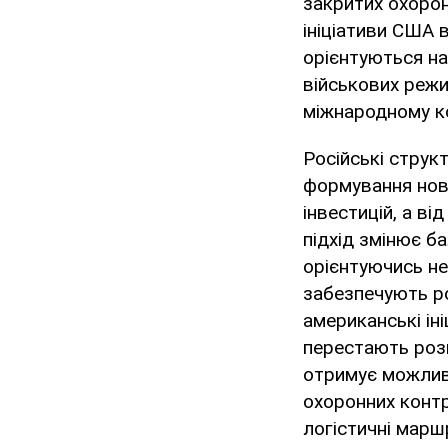
закритих охорон
ініціативи США 
орієнтуються на
військових режи
міжнародному к
Російські струк
формування ново
інвестицій, а в
підхід змінює б
орієнтуючись не
забезпечують ро
американські ін
перестають роз
отримує можлив
охоронних контр
логістичні мар