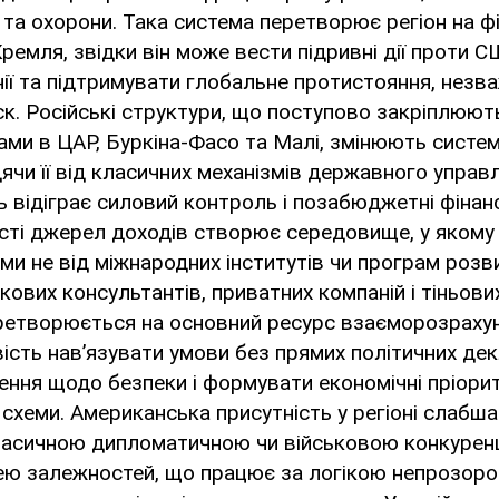
ї та охорони. Така система перетворює регіон на ф
Кремля, звідки він може вести підривні дії проти 
нії та підтримувати глобальне протистояння, незв
к. Російські структури, що поступово закріплюют
ми в ЦАР, Буркіна-Фасо та Малі, змінюють систем
дячи її від класичних механізмів державного управл
 відіграє силовий контроль і позабюджетні фінанс
ті джерел доходів створює середовище, у якому 
и не від міжнародних інститутів чи програм розви
ькових консультантів, приватних компаній і тіньови
ретворюється на основний ресурс взаєморозрахун
сть нав’язувати умови без прямих політичних дек
ення щодо безпеки і формувати економічні пріорит
 схеми. Американська присутність у регіоні слабша
ласичною дипломатичною чи військовою конкуренц
ею залежностей, що працює за логікою непрозорог