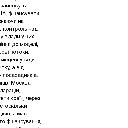
інансову та
США, фінансувати
ажаючи на
ь контроль над
у влади у цих
іння до моделі,
ові потоки.
місцеві уряди
тку, а від
х посередників.
ків, Москва
ларацій,
ети країн, через
є, оскільки
ією, а має
о фінансування,