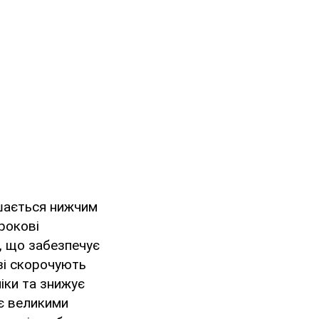
ишається нижчим
рокові
, що забезпечує
зі скорочують
іки та знижує
є великими