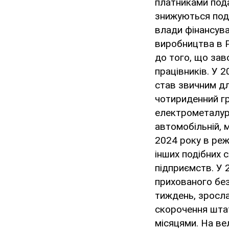
платниками пода
знижуються пода
влади фінансува
виробництва в Р
до того, що зав
працівників. У 
став звичним дл
чотириденний гр
електрометалург
автомобільній, м
2024 року в реж
інших подібних 
підприємств. У 2
прихованого без
тиждень, зросла
скорочення шта
місяцями. На ве