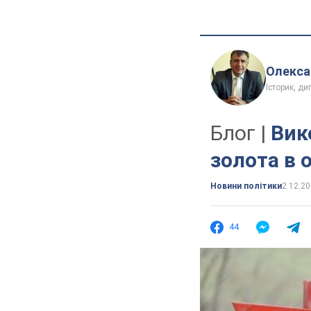
Олекса
Історик, д
Блог |
Вик
золота в 
Новини політики
2.12.20
44