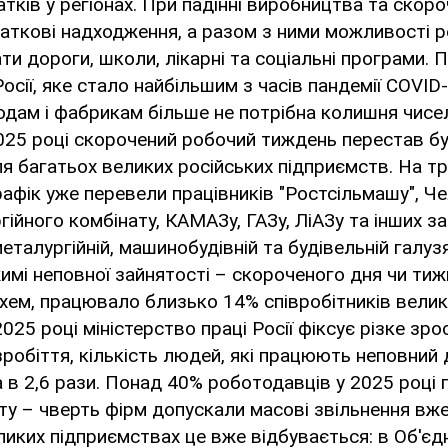
тків у регіонах. При падінні виробництва та скоро
ткові надходження, а разом з ними можливості р
ти дороги, школи, лікарні та соціальні програми. 
осії, яке стало найбільшим з часів пандемії COVID
одам і фабрикам більше не потрібна колишня чисе
2025 році скорочений робочий тиждень перестав бу
я багатьох великих російських підприємств. На т
афік уже перевели працівників "Ростсільмашу", Ч
ійного комбінату, КАМАЗу, ГАЗу, ЛіАЗу та інших за
еталургійній, машинобудівній та будівельній галузя
имі неповної зайнятості – скороченого дня чи тиж
схем, працювало близько 14% співробітників велик
025 році міністерство праці Росії фіксує різке зр
робіття, кількість людей, які працюють неповний 
 в 2,6 рази. Понад 40% роботодавців у 2025 році
ту – чверть фірм допускали масові звільнення вж
ликих підприємствах це вже відбувається: в Об'єд