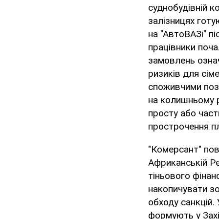
суднобудівній к
залізницях готу
на "АвтоВАЗі" п
працівники поча
замовлень означ
ризиків для сім
споживчими поз
на колишньому р
просту або част
прострочення п
"Комерсант" по
Африканській Ре
тіньового фінан
накопичувати з
обходу санкцій.
формують у Захі