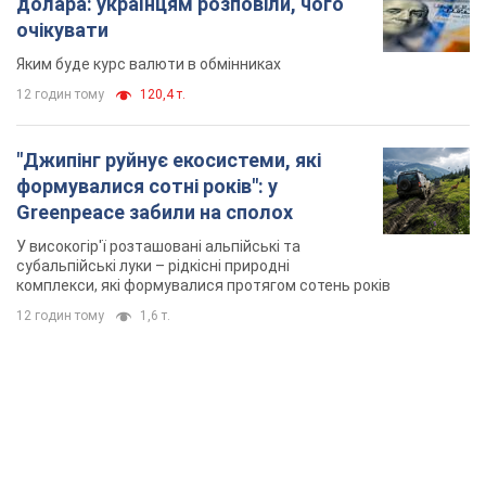
долара: українцям розповіли, чого
очікувати
Яким буде курс валюти в обмінниках
12 годин тому
120,4 т.
"Джипінг руйнує екосистеми, які
формувалися сотні років": у
Greenpeace забили на сполох
У високогір'ї розташовані альпійські та
субальпійські луки – рідкісні природні
комплекси, які формувалися протягом сотень років
12 годин тому
1,6 т.