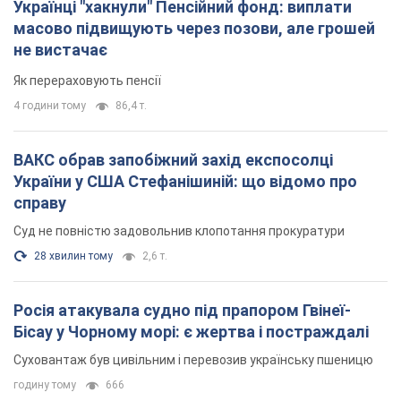
Українці "хакнули" Пенсійний фонд: виплати
масово підвищують через позови, але грошей
не вистачає
Як перераховують пенсії
4 години тому
86,4 т.
ВАКС обрав запобіжний захід експосолці
України у США Стефанішиній: що відомо про
справу
Суд не повністю задовольнив клопотання прокуратури
28 хвилин тому
2,6 т.
Росія атакувала судно під прапором Гвінеї-
Бісау у Чорному морі: є жертва і постраждалі
Суховантаж був цивільним і перевозив українську пшеницю
годину тому
666