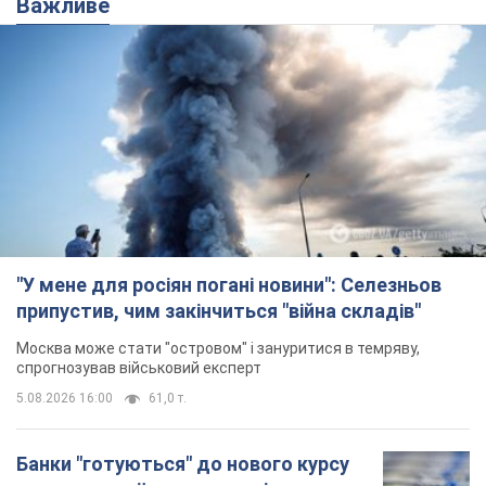
Важливе
"У мене для росіян погані новини": Селезньов
припустив, чим закінчиться "війна складів"
Москва може стати "островом" і зануритися в темряву,
спрогнозував військовий експерт
5.08.2026 16:00
61,0 т.
Банки "готуються" до нового курсу