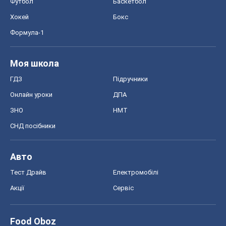
Футбол
Баскетбол
Хокей
Бокс
Формула-1
Моя школа
ГДЗ
Підручники
Онлайн уроки
ДПА
ЗНО
НМТ
СНД посібники
Авто
Тест Драйв
Електромобілі
Акції
Сервіс
Food Oboz