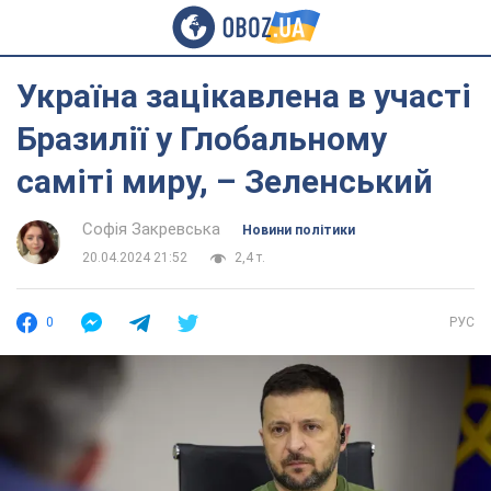
Україна зацікавлена в участі
Бразилії у Глобальному
саміті миру, – Зеленський
Софія Закревська
Новини політики
20.04.2024 21:52
2,4 т.
0
РУС