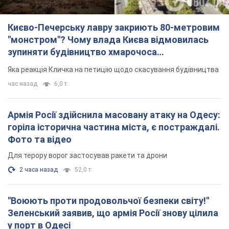
Києво-Печерську лавру закриють 80-метровим
"монстром"? Чому влада Києва відмовилась
зупиняти будівництво хмарочоса
"московського вірянина"
Яка реакція Кличка на петицію щодо скасування будівництва
час назад
6,0 т.
Армія Росії здійснила масовану атаку на Одесу:
горіла історична частина міста, є постраждалі.
Фото та відео
Для терору ворог застосував ракети та дрони
2 часа назад
52,0 т.
"Воюють проти продовольчої безпеки світу!"
Зеленський заявив, що армія Росії знову цілила
у порт в Одесі