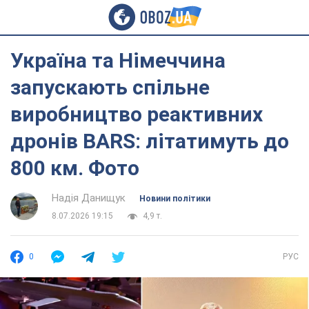
Україна та Німеччина
запускають спільне
виробництво реактивних
дронів BARS: літатимуть до
800 км. Фото
Надія Данищук
Новини політики
8.07.2026 19:15
4,9 т.
0
РУС