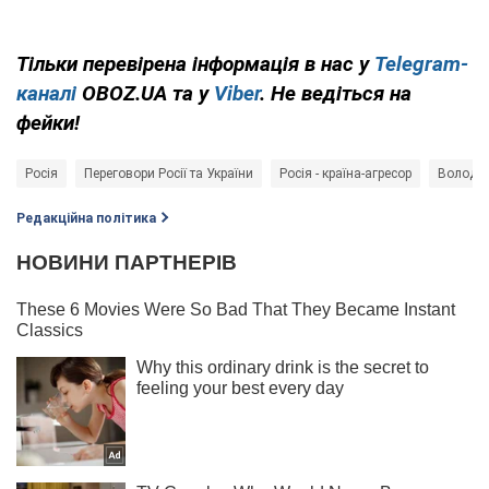
Тільки перевірена інформація в нас у
Telegram-
каналі
OBOZ.UA та у
Viber
. Не ведіться на
фейки!
Росія
Переговори Росії та України
Росія - країна-агресор
Володим
Редакційна політика