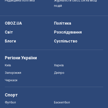
Редакційна політика
Журналісти OBOZ.UA на місці
подій
OBOZ.UA
Політика
Світ
Розслідування
Блоги
Суспільство
Регіони України
Київ
Харків
Запоріжжя
Дніпро
Черкаси
Спорт
Футбол
Баскетбол