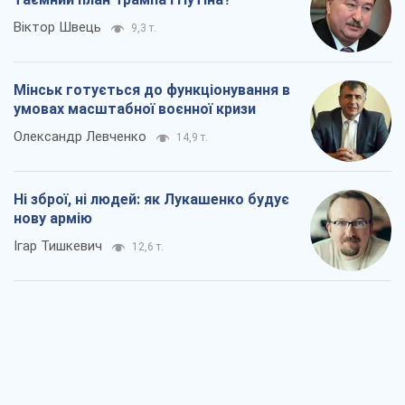
Віктор Швець
9,3 т.
Мінськ готується до функціонування в
умовах масштабної воєнної кризи
Олександр Левченко
14,9 т.
Ні зброї, ні людей: як Лукашенко будує
нову армію
Ігар Тишкевич
12,6 т.