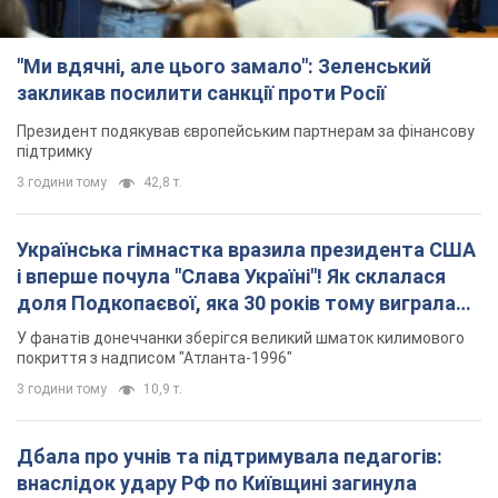
"Ми вдячні, але цього замало": Зеленський
закликав посилити санкції проти Росії
Президент подякував європейським партнерам за фінансову
підтримку
3 години тому
42,8 т.
Українська гімнастка вразила президента США
і вперше почула "Слава Україні"! Як склалася
доля Подкопаєвої, яка 30 років тому виграла
"золото" Олімпіади
У фанатів донеччанки зберігся великий шматок килимового
покриття з надписом "Атланта-1996"
3 години тому
10,9 т.
Дбала про учнів та підтримувала педагогів:
внаслідок удару РФ по Київщині загинула