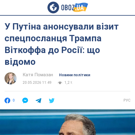
У Путіна анонсували візит
спецпосланця Трампа
Віткоффа до Росії: що
відомо
Катя Помазан
Новини політики
20.05.2026 11:49
1,2 т.
0
РУС