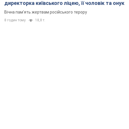
директорка київського ліцею, її чоловік та онук
Вічна пам'ять жертвам російського терору
8 годин тому
18,8 т.