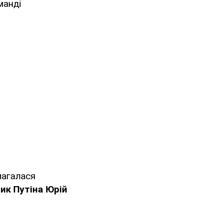
манді
магалася
ик Путіна Юрій