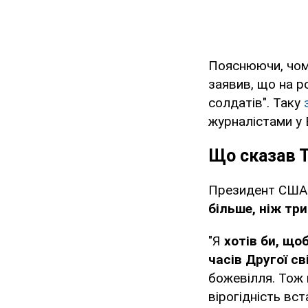
Пояснюючи, чом
заявив, що на р
солдатів". Таку
журналістами у 
Що сказав 
Президент США
більше, ніж три
"Я
хотів би, що
часів Другої св
божевілля. Тож
вірогідність вс