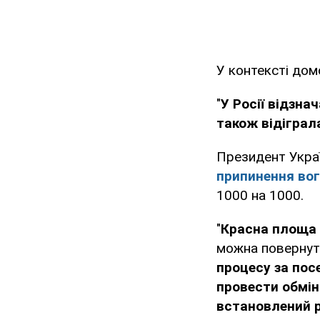
У контексті до
"
У Росії відзн
також відіграла
Президент Укра
припинення вог
1000 на 1000.
"
Красна площа 
можна повернути
процесу за пос
провести обмін
встановлений р