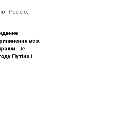
ю і Росією,
иденне
рипинення всіх
країни.
Це
оду Путіна і