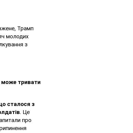
вжене, Трамп
сяч молодих
лкування з
ю може тривати
що сталося з
олдатів
. Це
запитали про
припинення