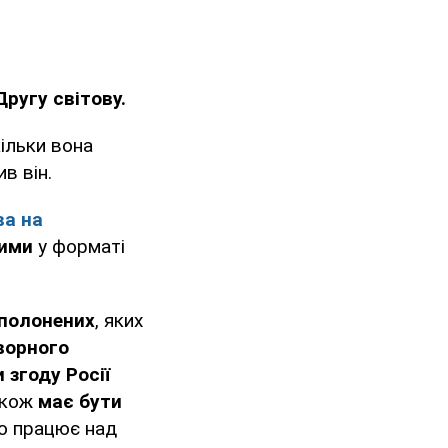
ругу світову.
кільки вона
ив він.
ва на
ними
у форматі
 полонених
, яких
ворного
 згоду Росії
кож
має бути
о працює над