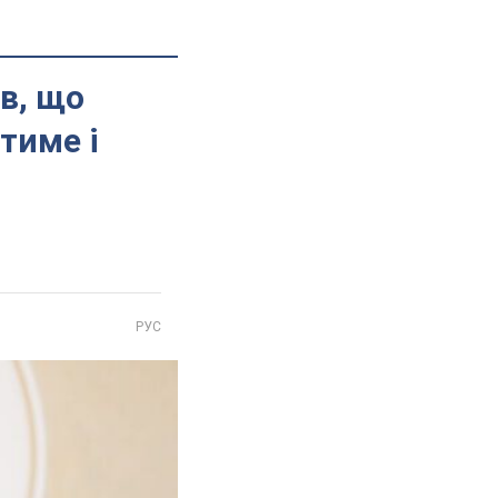
в, що
тиме і
РУС