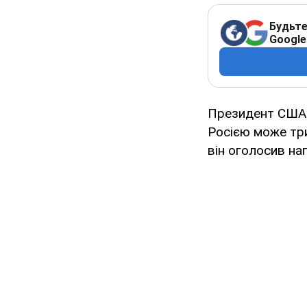
Будьте
Google
Президент СШ
Росією може три
він оголосив на