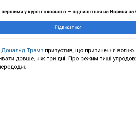
 першими у курсі головного — підпишіться на Новини на
Підписатися
А
Дональд Трамп
припустив, що припинення вогню 
вати довше, ніж три дні. Про режим тиші упродов
передодні.