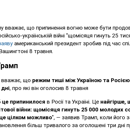
у вважає, що припинення вогню може бути продо
осійсько-українськіій війні "щомісяця гинуть 25 ти
заяву
американський президент зробив під час спі
Вашингтоні 8 травня.
Трамп
 вважає, що
режим тиші між Україною та Росіє
 дні
, про які він оголосив 8 травня
б це припинилося
в Росії та Україні. Це
найгірше, 
ітової війни:
щомісяця гинуть 25 000 молодих с
це цілком можливо
", — заявив Трамп, коли його 
тановлення більш тривалого за оголошені три дні 