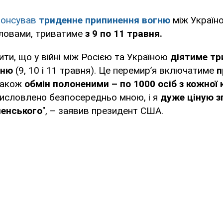
нонсував
триденне припинення вогню
між Україно
словами, триватиме
з 9 по 11 травня.
ити, що у війні між Росією та Україною
діятиме тр
гню
(9, 10 і 11 травня). Це перемир’я включатиме
п
 також
обмін полоненими – по 1000 осіб з кожної 
висловлено безпосередньо мною, і я
дуже ціную зг
ленського
", – заявив президент США.