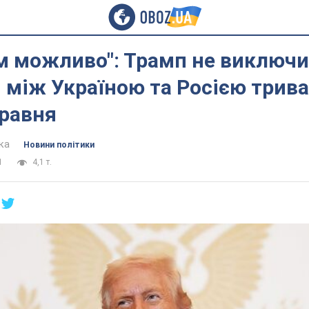
м можливо": Трамп не виключи
 між Україною та Росією трива
травня
ка
Новини політики
1
4,1 т.