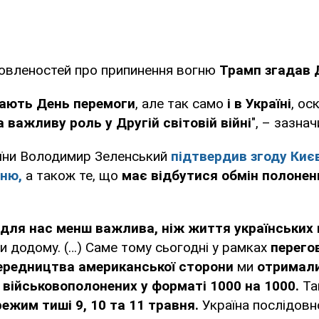
мовленостей про припинення вогню
Трамп згадав Д
ачають День перемоги
, але так само
і в Україні
, ос
 важливу роль у Другій світовій війні
", – зазнач
їни Володимир Зеленський
підтвердив згоду Киє
ню,
а також те, що
має відбутися обмін полоне
для нас менш важлива, ніж життя українських
 додому. (…) Саме тому сьогодні у рамках
перего
ередництва американської сторони
ми
отримали
 військовополонених у форматі 1000 на 1000.
Та
ежим тиші 9, 10 та 11 травня.
Україна послідовн