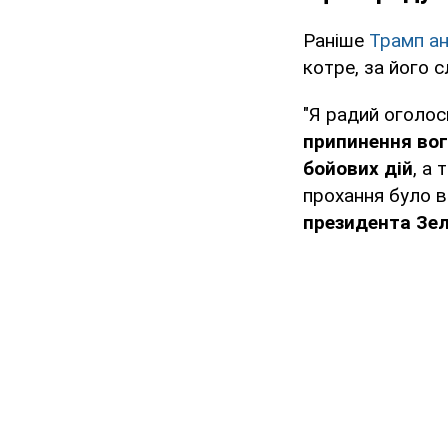
Раніше
Трамп а
котре, за його 
"Я радий оголос
припинення во
бойових дій
, а
прохання було 
президента Зе