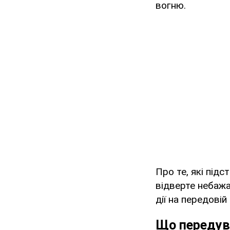
вогню.
Про те, які під
відверте небаж
дії на передовій
Що передув