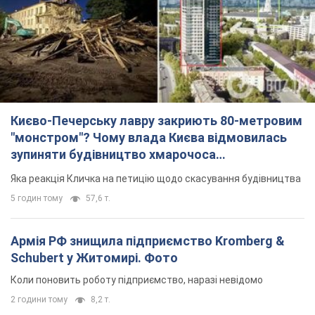
Києво-Печерську лавру закриють 80-метровим
"монстром"? Чому влада Києва відмовилась
зупиняти будівництво хмарочоса
"московського вірянина"
Яка реакція Кличка на петицію щодо скасування будівництва
5 годин тому
57,6 т.
Армія РФ знищила підприємство Kromberg &
Schubert у Житомирі. Фото
Коли поновить роботу підприємство, наразі невідомо
2 години тому
8,2 т.