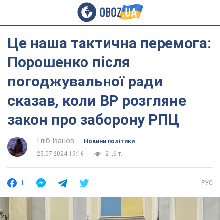
Це наша тактична перемога:
Порошенко після
погоджувальної ради
сказав, коли ВР розгляне
закон про заборону РПЦ
Гліб Іванов
Новини політики
23.07.2024 19:16
21,6 т.
1
РУС