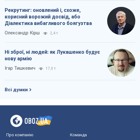
Рекрутинг: оновлений і, схоже,
корисний ворожий досвід, або
Діалектика вибагливого боягузтва
Олександр Кірш
2,4 т.
Ні зброї, ні людей: як Лукашенко будує
нову армію
Ігар Тишкевич
17,0 т.
Всі думки
Про компанію
Команда