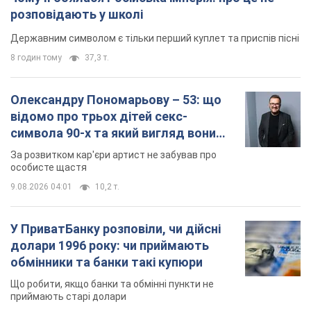
розповідають у школі
Державним символом є тільки перший куплет та приспів пісні
8 годин тому
37,3 т.
Олександру Пономарьову – 53: що
відомо про трьох дітей секс-
символа 90-х та який вигляд вони
мають
За розвитком кар'єри артист не забував про
особисте щастя
9.08.2026 04:01
10,2 т.
У ПриватБанку розповіли, чи дійсні
долари 1996 року: чи приймають
обмінники та банки такі купюри
Що робити, якщо банки та обмінні пункти не
приймають старі долари