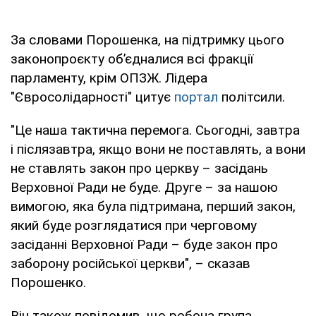
За словами Порошенка, на підтримку цього
законопроєкту об’єдналися всі фракції
парламенту, крім ОПЗЖ. Лідера
"Євросолідарності" цитує
портал
політсили.
"Це наша тактична перемога. Сьогодні, завтра
і післязавтра, якщо вони не поставлять, а вони
не ставлять закон про церкву – засідань
Верховної Ради не буде. Друге – за нашою
вимогою, яка була підтримана, перший закон,
який буде розглядатися при черговому
засіданні Верховної Ради – буде закон про
заборону російської церкви", – сказав
Порошенко.
Він також повідомив, що робоча група