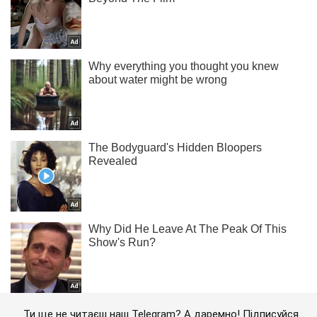
Ти ще не читаєш наш Telegram? А даремно! Підписуйся