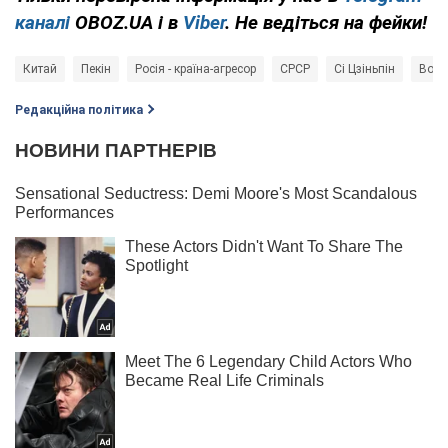
каналі
OBOZ.UA і в
Viber
. Не ведіться на фейки!
Китай
Пекін
Росія - країна-агресор
СРСР
Сі Цзіньпін
Воло
Редакційна політика