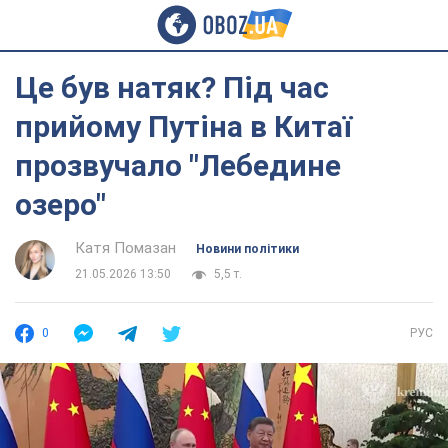
Це був натяк? Під час
прийому Путіна в Китаї
прозвучало "Лебедине
озеро"
Катя Помазан
Новини політики
21.05.2026 13:50
5,5 т.
0
РУС