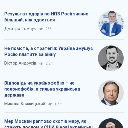
Результат ударів по НПЗ Росії значно
більший, ніж здається
Дмитро Томчук
966
Не помста, а стратегія: Україна змушує
Росію платити за війну
Віктор Андрусів
2,2 т.
Відповідь на українофобію – не
полонофобія, а сильна українська
держава
Микола Княжицький
1,5 т.
Мер Москви раптово схотів миру, як
стають послом у США й нові українські