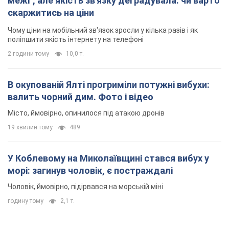
межі", але якість зв'язку деградувала: чи варто
скаржитись на ціни
Чому ціни на мобільний зв'язок зросли у кілька разів і як
поліпшити якість інтернету на телефоні
2 години тому
10,0 т.
В окупованій Ялті прогриміли потужні вибухи:
валить чорний дим. Фото і відео
Місто, ймовірно, опинилося під атакою дронів
19 хвилин тому
489
У Коблевому на Миколаївщині стався вибух у
морі: загинув чоловік, є постраждалі
Чоловік, ймовірно, підірвався на морській міні
годину тому
2,1 т.