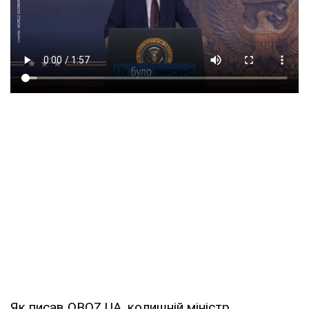
Як писав OBOZ.UA, колишній міністр