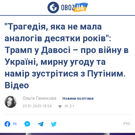
"Трагедія, яка не мала
аналогів десятки років":
Трамп у Давосі – про війну в
Україні, мирну угоду та
намір зустрітися з Путіним.
Відео
Ольга Ганюкова
Новини політики
23.01.2025 18:54
41,5 т.
96
РУС