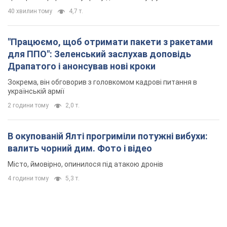
40 хвилин тому
4,7 т.
"Працюємо, щоб отримати пакети з ракетами
для ППО": Зеленський заслухав доповідь
Драпатого і анонсував нові кроки
Зокрема, він обговорив з головкомом кадрові питання в
українській армії
2 години тому
2,0 т.
В окупованій Ялті прогриміли потужні вибухи:
валить чорний дим. Фото і відео
Місто, ймовірно, опинилося під атакою дронів
4 години тому
5,3 т.