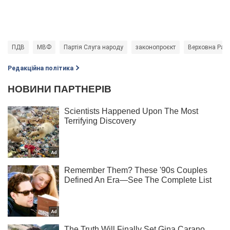
ПДВ
МВФ
Партія Слуга народу
законопроєкт
Верховна Рада
Редакційна політика