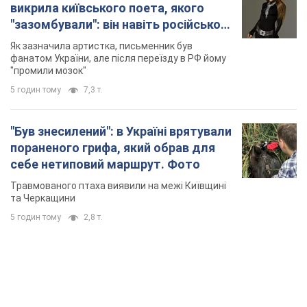
викрила київського поета, якого
"зазомбували": він навіть російської
не знав, а тепер хоче геноциду
Як зазначила артистка, письменник був
українців
фанатом України, але після переїзду в РФ йому
"промили мозок"
5 годин тому
7,3 т.
"Був знесилений": в Україні врятували
пораненого грифа, який обрав для
себе нетиповий маршрут. Фото
Травмованого птаха виявили на межі Київщині
та Черкащини
5 годин тому
2,8 т.