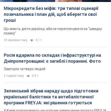
Мікрокредити без міфів: три типові сценарії
позичальника і план дій, щоб вберегти свої
гроші
Що мають діяти українці, аби не переплачувати за "швидку
позику"
33 хвилини тому
3,1 т.
Росія вдарила по складах і інфраструктурі на
Дніпропетровщині: є загиблі і поранені. Фото
Заигнуло четверо людей
2 години тому
5,9 т.
Зеленський зібрав нараду щодо підготовки
української балістики та антибалістичної
програми FREYJA: які рішення готуються
У Києві розраховують на успішне завершення проєкту FREYJA