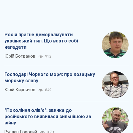
Росія прагне деморалізувати
український тил. Що варто собі
нагадати
Юрій Богданов
912
Господарі Чорного моря: про козацьку
морську славу
Юрій Кирпичов
849
"Покоління олів'є": звичка до
російського виявилася сильнішою за
війну
Руслан Горовий
3,7 т.