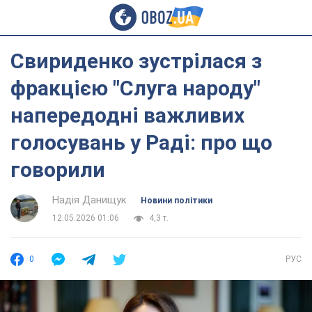
Свириденко зустрілася з
фракцією "Слуга народу"
напередодні важливих
голосувань у Раді: про що
говорили
Надія Данищук
Новини політики
12.05.2026 01:06
4,3 т.
0
РУС