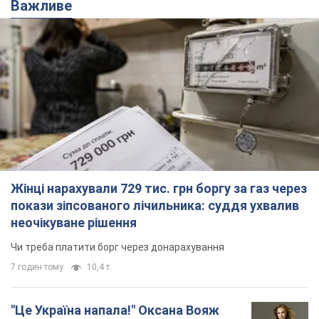
Важливе
Жінці нарахували 729 тис. грн боргу за газ через
покази зіпсованого лічильника: суддя ухвалив
неочікуване рішення
Чи треба платити борг через донарахування
7 годин тому
10,4 т.
"Це Україна напала!" Оксана Вояж