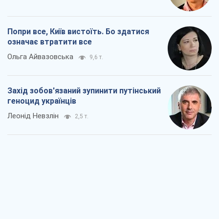
Попри все, Київ вистоїть. Бо здатися
означає втратити все
Ольга Айвазовська
9,6 т.
Захід зобов'язаний зупинити путінський
геноцид українців
Леонід Невзлін
2,5 т.