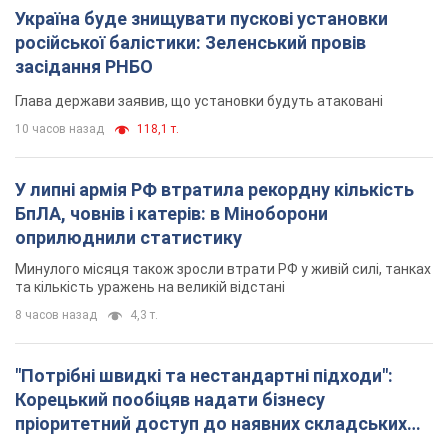
Україна буде знищувати пускові установки
російської балістики: Зеленський провів
засідання РНБО
Глава держави заявив, що установки будуть атаковані
10 часов назад
118,1 т.
У липні армія РФ втратила рекордну кількість
БпЛА, човнів і катерів: в Міноборони
оприлюднили статистику
Минулого місяця також зросли втрати РФ у живій силі, танках
та кількість уражень на великій відстані
8 часов назад
4,3 т.
"Потрібні швидкі та нестандартні підходи":
Корецький пообіцяв надати бізнесу
пріоритетний доступ до наявних складських
приміщень