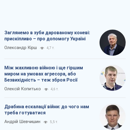
Заглянемо в зуби дарованому коневі:
прискіпливо – про допомогу Україні
Олександр Кірш
4,7 т.
Між жахливою війною і ще гіршим
миром на умовах агресора, або
Безвихідність – теж зброя Росії
Олексій Копитько
4,6 т.
Драбина ескалації війни: до чого нам
треба готуватися
Андрій Шевчишин
5,5 т.