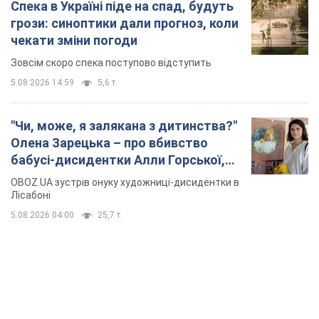
Спека в Україні піде на спад, будуть
грози: синоптики дали прогноз, коли
чекати зміни погоди
Зовсім скоро спека поступово відступить
5.08.2026 14:59
5,6 т.
"Чи, може, я залякана з дитинства?"
Олена Зарецька – про вбивство
бабусі-дисидентки Алли Горської,
критику Дмитра Стуса та втечу в
OBOZ.UA зустрів онуку художниці-дисидентки в
Португалію з 5 дітьми
Лісабоні
5.08.2026 04:00
25,7 т.