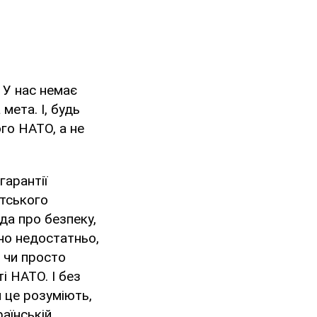
 У нас немає
мета. І, будь
го НАТО, а не
гарантії
штського
ода про безпеку,
но недостатньо,
 чи просто
і НАТО. І без
й це розуміють,
раїнській