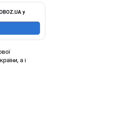
 OBOZ.UA у
ової
раїни, а і