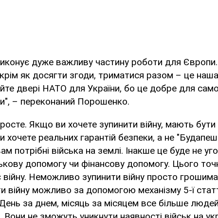
виконує дуже важливу частину роботи для Європи.
крім як досягти згоди, триматися разом – це наша 
яйте двері НАТО для України, бо це добре для само
и", – переконаний Порошенко.
росте. Якщо ви хочете зупинити війну, мають бути 
и хочете реальних гарантій безпеки, а не "Будапе
м потрібні війська на землі. Інакше це буде не уг
ськову допомогу чи фінансову допомогу. Цього точ
є війну. Неможливо зупинити війну просто грошима
и війну можливо за допомогою механізму 5-ї статт
. День за днем, місяць за місяцем все більше люде
. Вони не зможуть уникнути наявності військ на ук