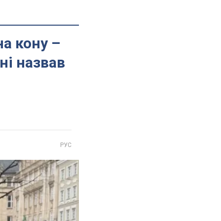
на кону –
ні назвав
РУС