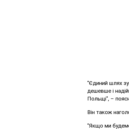
"Єдиний шлях зуп
дешевше і надій
Польщі", – поя
Він також нагол
"Якщо ми будемо