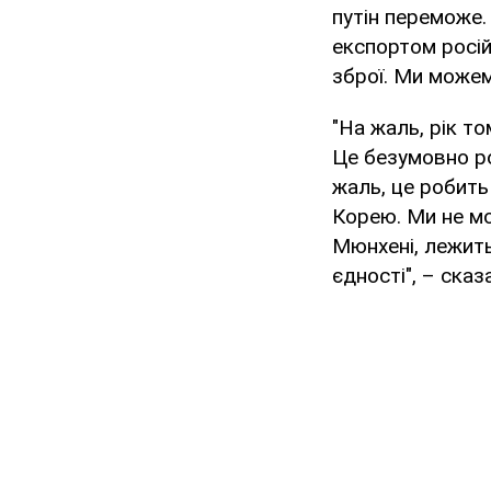
путін переможе. 
експортом російс
зброї. Ми можем
"На жаль, рік т
Це безумовно р
жаль, це робить
Корею. Ми не мо
Мюнхені, лежить
єдності", – ска