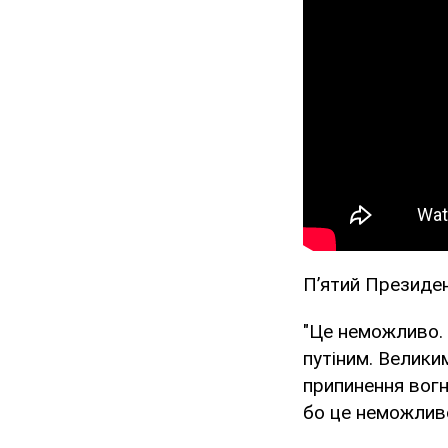
Пʼятий Президен
"Це неможливо. 
путіним. Велики
припинення вогн
бо це неможлив