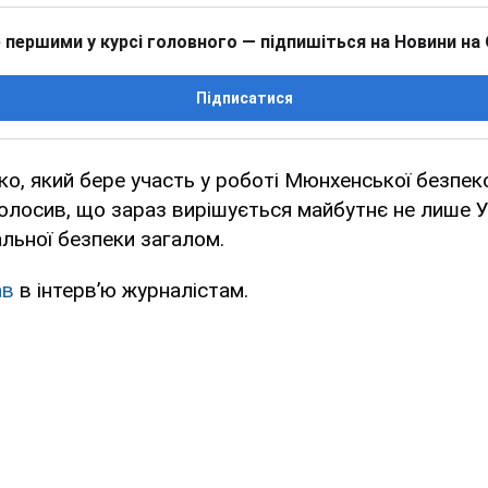
 першими у курсі головного — підпишіться на Новини на
Підписатися
, який бере участь у роботі Мюнхенської безпек
голосив, що зараз вирішується майбутнє не лише Ук
льної безпеки загалом.
ав
в інтервʼю журналістам.