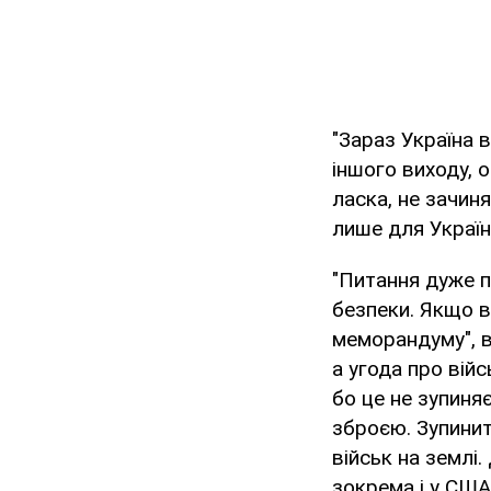
"Зараз Україна 
іншого виходу, о
ласка, не зачин
лише для Україн
"Питання дуже п
безпеки. Якщо в
меморандуму", ва
а угода про вій
бо це не зупиня
зброєю. Зупинит
військ на землі
зокрема і у США