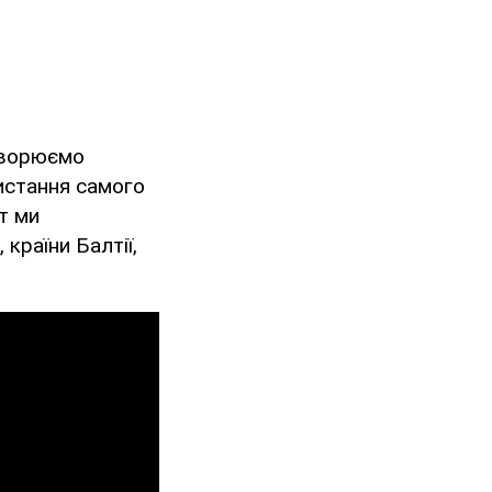
оворюємо
истання самого
ут ми
країни Балтії,