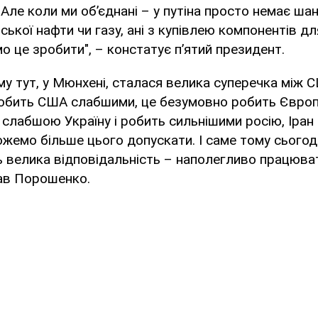
Але коли ми об’єднані – у путіна просто немає шанс
ької нафти чи газу, ані з купівлею компонентів дл
о це зробити", – констатує пʼятий президент.
ому тут, у Мюнхені, сталася велика суперечка між
обить США слабшими, це безумовно робить Європу
 слабшою Україну і робить сильнішими росію, Іран 
жемо більше цього допускати. І саме тому сьогодн
 велика відповідальність – наполегливо працюват
зав Порошенко.