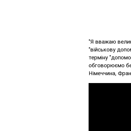
"Я вважаю вели
"військову допо
терміну "допомог
обговорюємо без
Німеччина, Фра