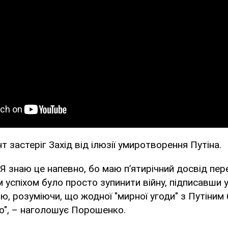
т застеріг Захід від ілюзії умиротворення Путіна.
Я знаю це напевно, бо маю п’ятирічний досвід пере
м успіхом було просто зупинити війну, підписавши 
ю, розуміючи, що жодної "мирної угоди" з Путіним 
о", – наголошує Порошенко.