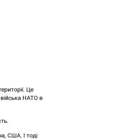
території. Це
ж війська НАТО в
сть.
а, США. І тоді