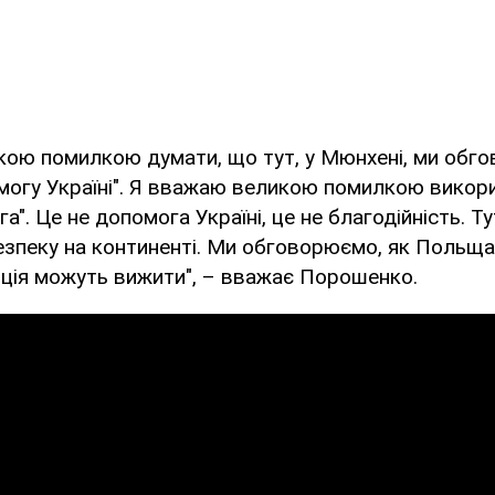
кою помилкою думати, що тут, у Мюнхені, ми обг
могу Україні". Я вважаю великою помилкою викор
а". Це не допомога Україні, це не благодійність. Т
пеку на континенті. Ми обговорюємо, як Польща, 
нція можуть вижити", – вважає Порошенко.