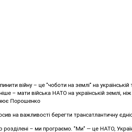
инити війну – це "чоботи на землі" на українській 
ніше – мати війська НАТО на українській землі, ні
снює Порошенко
осив на важливості берегти трансатлантичну єдні
 розділені – ми програємо. "Ми" — це НАТО, Україн