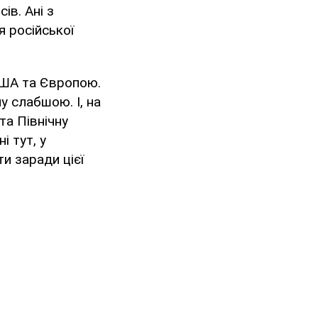
ів. Ані з
я російської
 США та Європою.
 слабшою. І, на
та Північну
і тут, у
и заради цієї