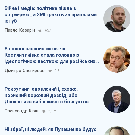
Війна і медіа: політика пішла в
соцмережі, а ЗМІ грають за правилами
ютуб
Павло Казарін
657
У полоні власних міфів: як
Костянтинівка стала головною
ідеологічною пасткою для російських
окупантів
Дмитро Снєгирьов
2,5 т.
Рекрутинг: оновлений і, схоже,
корисний ворожий досвід, або
Діалектика вибагливого боягузтва
Олександр Кірш
2,1 т.
Ні зброї, ні людей: як Лукашенко будує