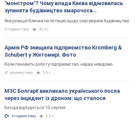
"монстром"? Чому влада Києва відмовилась
зупиняти будівництво хмарочоса
"московського вірянина"
Яка реакція Кличка на петицію щодо скасування будівництва
4 години тому
45,4 т.
Армія РФ знищила підприємство Kromberg &
Schubert у Житомирі. Фото
Коли поновить роботу підприємство, наразі невідомо
41 хвилину тому
5,8 т.
МЗС Болгарії викликало українського посла
через інцидент із дроном: що сталося
Бесіда відбудеться 10 серпня
4 години тому
6,5 т.