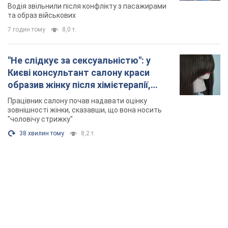
Відео
Водія звільнили після конфлікту з пасажирами
та образ військових
7 годин тому
8,0 т.
"Не слідкує за сексуальністю": у
Києві консультант салону краси
образив жінку після хімієтерапії,
розгорівся скандал. Фото
Працівник салону почав надавати оцінку
зовнішності жінки, сказавши, що вона носить
"чоловічу стрижку"
38 хвилин тому
8,2 т.