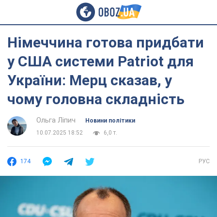
Німеччина готова придбати
у США системи Patriot для
України: Мерц сказав, у
чому головна складність
Ольга Ліпич
Новини політики
10.07.2025 18:52
6,0 т.
174
РУС