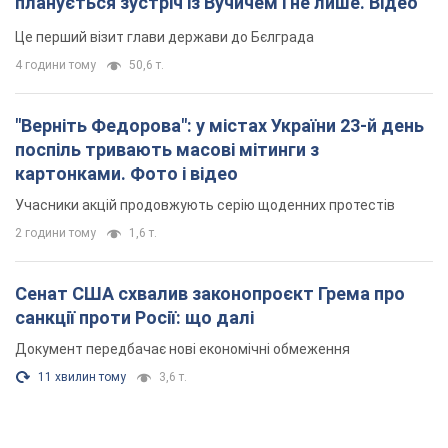
планується зустріч із Вучичем і не лише. Відео
Це перший візит глави держави до Бєлграда
4 години тому
50,6 т.
"Верніть Федорова": у містах України 23-й день
поспіль тривають масові мітинги з
картонками. Фото і відео
Учасники акцій продовжують серію щоденних протестів
2 години тому
1,6 т.
Сенат США схвалив законопроєкт Грема про
санкції проти Росії: що далі
Документ передбачає нові економічні обмеження
11 хвилин тому
3,6 т.