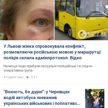
У Львові жінка спровокувала конфлікт,
розмовляючи російською мовою у маршрутці:
поліція склала адмінпротокол. Відео
На місце події прибули патрульні поліцейські та слідчо-
оперативна група
4 години тому
8,3 т.
"Воюють, бо дурні": у Чернівцях
водій автобуса зневажив
українських військових і поплатився.