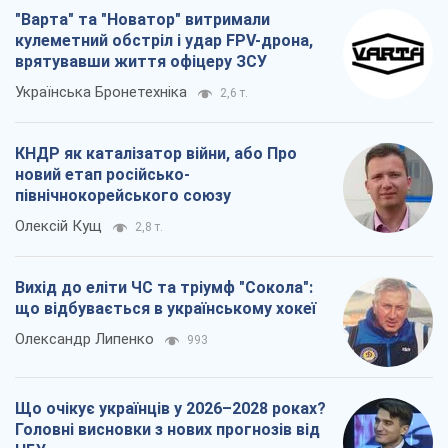
"Варта" та "Новатор" витримали
кулеметний обстріл і удар FPV-дрона,
врятувавши життя офіцеру ЗСУ
Українська Бронетехніка
2,6 т.
КНДР як каталізатор війни, або Про
новий етап російсько-
північнокорейського союзу
Олексій Кущ
2,8 т.
Вихід до еліти ЧС та тріумф "Сокола":
що відбувається в українському хокеї
Олександр Липенко
993
Що очікує українців у 2026–2028 роках?
Головні висновки з нових прогнозів від