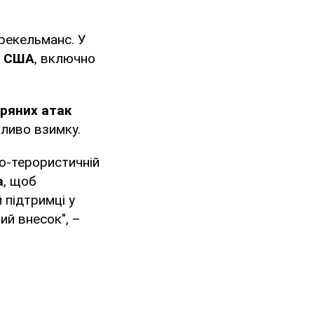
рекельманс. У
в США
, включно
тряних атак
бливо взимку.
но-терористичній
а
, щоб
 підтримці у
ий внесок", –