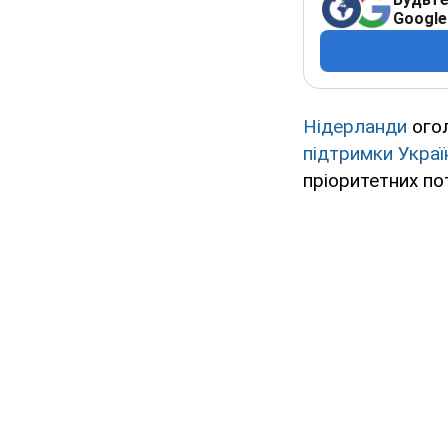
Google
Нідерланди
ого
підтримки Украї
пріоритетних по