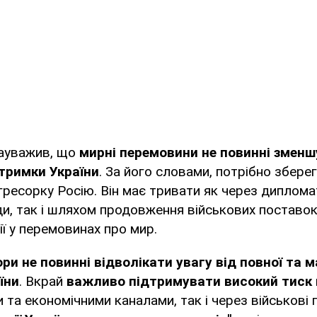
зауважив, що
мирні перемовини не повинні зменш
тримки України
. За його словами, потрібно збере
агресорку Росію. Він має тривати як через диплома
ди, так і шляхом продовження військових поставо
ії у перемовинах про мир.
ри не повинні відволікати увагу від повної та м
їни
. Вкрай
важливо підтримувати високий тиск 
та економічними каналами, так і через військові п