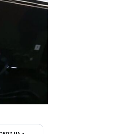
 OBOZ.UA у