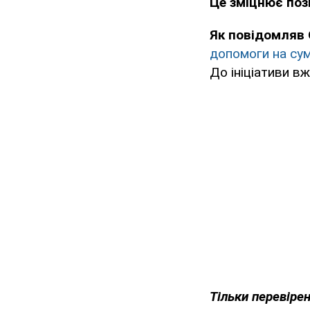
Це зміцнює пози
Як повідомляв
допомоги на сум
До ініціативи вж
Тільки перевіре