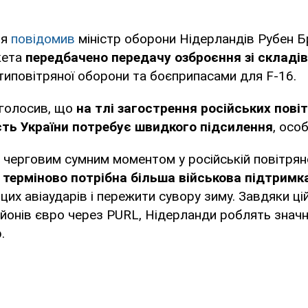
ня
повідомив
міністр оборони Нідерландів Рубен Б
кета
передбачено передачу озброєння зі складі
типовітряної оборони та боєприпасами для F-16.
голосив, що
на тлі загострення російських пові
ть України потребує швидкого підсилення
, осо
ли черговим сумним моментом у російській повітря
 терміново потрібна більша військова підтримк
цих авіаударів і пережити сувору зиму. Завдяки цій
ьйонів євро через PURL, Нідерланди роблять значн
.