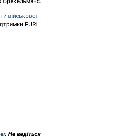
ав Брекельманс.
ти військової
ідтримки PURL.
er
. Не ведіться