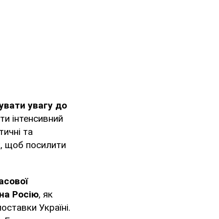
увати увагу до
гти інтенсивний
тичні та
к, щоб посилити
асової
на Росію
, як
оставки Україні.