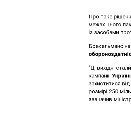
Про таке рішен
межах цього па
із засобами про
Брекельманс на
обороноздатніс
"Ці вихідні ста
кампанії.
Україні
захиститися від 
розмірі 250 міл
зазначив міністр