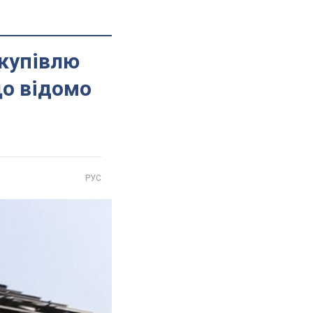
акупівлю
що відомо
РУС