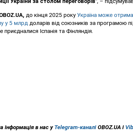
ції України за столом переговорів"
, – підсумув
 OBOZ.UA,
до кінця 2025 року
Україна може отрима
у у 5 млрд
доларів від союзників за програмою п
е приєдналися Іспанія та Фінляндія.
на інформація в нас у
Telegram-каналі
OBOZ.UA і
Vib