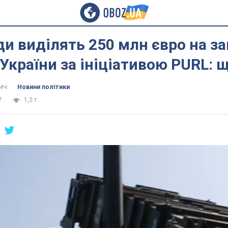
и виділять 250 млн євро на з
 України за ініціативою PURL: 
ич
Новини політики
7
1,2 т.