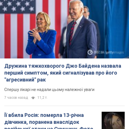
Дружина тяжкохворого Джо Байдена назвала
перший симптом, який сигналізував про його
"агресивний" рак
Спершу лікарі не надали цьому належної уваги
7 часов назад
11,2 т.
Її вбила Росія: померла 13-річна
дівчинка, поранена внаслідок
російської атаки на Сумщину. Фото