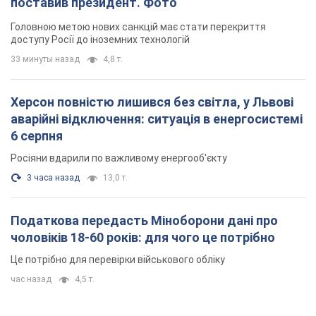
поставив президент. Фото
Головною метою нових санкцій має стати перекриття
доступу Росії до іноземних технологій
33 минуты назад
4,8 т.
Херсон повністю лишився без світла, у Львові
аварійні відключення: ситуація в енергосистемі
6 серпня
Росіяни вдарили по важливому енергооб'єкту
3 часа назад
13,0 т.
Податкова передасть Міноборони дані про
чоловіків 18-60 років: для чого це потрібно
Це потрібно для перевірки військового обліку
час назад
4,5 т.