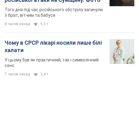
Того дня під час російського обстрілу загинули
її брат, вітчим та бабуся
8 часов назад
9,3 т.
Чому в СРСР лікарі носили лише білі
халати
У цьому був як практичний, так і символічний
сенс
7 часов назад
3,4 т.