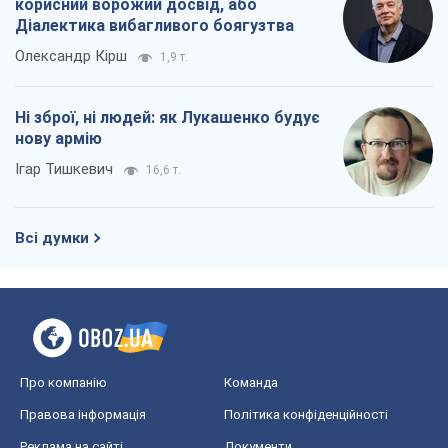
Про компанію
Команда
Правова інформація
Політика конфіденційності
Реклама на сайті
Документи
Редакційна політика
Журналісти OBOZ.UA на місці
подій
OBOZ.UA
Політика
Світ
Розслідування
Блоги
Суспільство
Регіони України