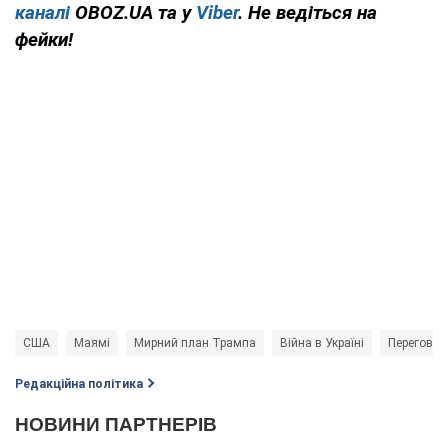
каналі
OBOZ.UA та у
Viber
. Не ведіться на
фейки!
США
Маямі
Мирний план Трампа
Війна в Україні
Переговори
Редакційна політика