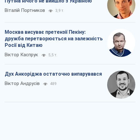
Війна і медіа: політика пішла в
соцмережі, а ЗМІ грають за правилами
ютуб
Павло Казарін
405