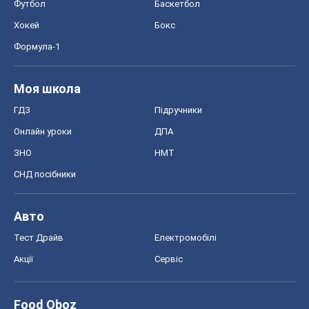
Авто
Тест Драйв
Електромобілі
Акції
Сервіс
Food Oboz
Рецепти
Напої
Дієти
Економіка
Ринки та компанії
Макроекономіка
MedOboz
Новини медицини
MAMACLUB