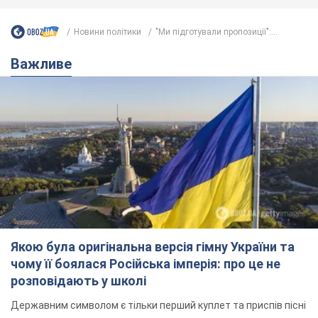
Якою була оригінальна версія гімну України та
чому її боялася Російська імперія: про це не
розповідають у школі
Державним символом є тільки перший куплет та приспів пісні
6 часов назад
28,0 т.
Олександру Пономарьову – 53: що
відомо про трьох дітей секс-
символа 90-х та який вигляд вони
мають
За розвитком кар'єри артист не забував про
особисте щастя
11 часов назад
9,5 т.
У ПриватБанку розповіли, чи дійсні