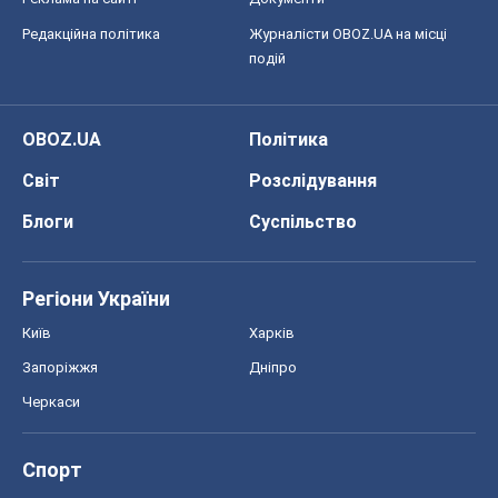
Київ
Харків
Запоріжжя
Дніпро
Черкаси
Спорт
Футбол
Баскетбол
Хокей
Бокс
Формула-1
Моя школа
ГДЗ
Підручники
Онлайн уроки
ДПА
ЗНО
НМТ
СНД посібники