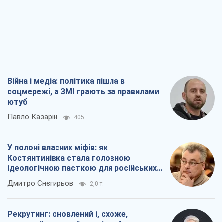
У полоні власних міфів: як
Костянтинівка стала головною
ідеологічною пасткою для російських
окупантів
Дмитро Снєгирьов
2,0 т.
Рекрутинг: оновлений і, схоже,
корисний ворожий досвід, або
Діалектика вибагливого боягузтва
Олександр Кірш
1,9 т.
Ні зброї, ні людей: як Лукашенко будує
нову армію
Ігар Тишкевич
16,6 т.
Всі думки