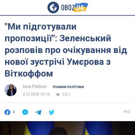
"Ми підготували
пропозиції": Зеленський
розповів про очікування від
нової зустрічі Умєрова з
Віткоффом
Ілля Рябінін
Новини політики
4.12.2025 15:14
5,5 т.
0
РУС