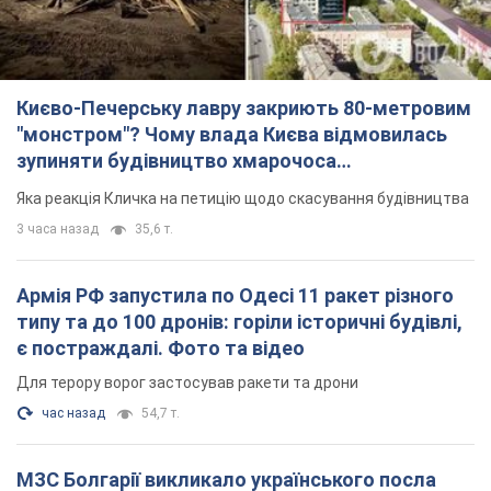
типу та до 100 дронів: горіли історичні будівлі,
є постраждалі. Фото та відео
Для терору ворог застосував ракети та дрони
час назад
54,7 т.
МЗС Болгарії викликало українського посла
через інцидент із дроном: що сталося
Бесіда відбудеться 10 серпня
3 часа назад
5,4 т.