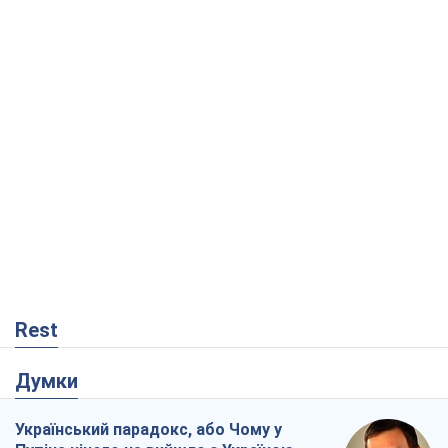
Rest
Думки
Український парадокс, або Чому у
Путіна нічого не вийшло з Україною
Віталій Портников
3,9 т.
Москва висуває претензії Пекіну:
дружба перетворюється на залежність
Росії від Китаю
Віктор Каспрук
5,5 т.
Дух Анкоріджа остаточно випарувався
Віктор Андрусів
489