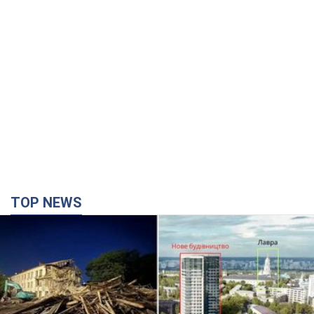
TOP NEWS
Києво-Печерську лавру закриють 80-метровим
"монстром"? Чому влада Києва відмовилась
зупиняти будівництво хмарочоса
"московського вірянина"
Яка реакція Кличка на петицію щодо скасування будівництва
3 часа назад
35,6 т.
Армія РФ запустила по Одесі 11 ракет різного