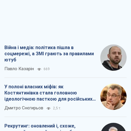
Війна і медіа: політика пішла в
соцмережі, а ЗМІ грають за правилами
ютуб
Павло Казарін
669
У полоні власних міфів: як
Костянтинівка стала головною
ідеологічною пасткою для російських
окупантів
Дмитро Снєгирьов
2,5 т.
Рекрутинг: оновлений і, схоже,