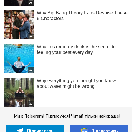
Ми в Telegram! Підписуйся! Читай тільки найкраще!
Підписатись
Підписатись