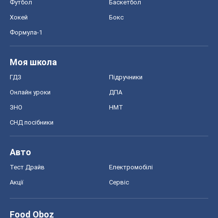
Футбол
Баскетбол
Хокей
Бокс
Формула-1
Моя школа
ГДЗ
Підручники
Онлайн уроки
ДПА
ЗНО
НМТ
СНД посібники
Авто
Тест Драйв
Електромобілі
Акції
Сервіс
Food Oboz