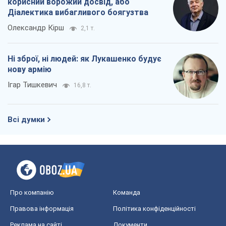
корисний ворожий досвід, або
Діалектика вибагливого боягузтва
Олександр Кірш
2,1 т.
Ні зброї, ні людей: як Лукашенко будує
нову армію
Ігар Тишкевич
16,8 т.
Всі думки
Про компанію
Команда
Правова інформація
Політика конфіденційності
Реклама на сайті
Документи