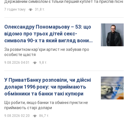
Державним символом є тільки перший куплет та приспів пісні
7 годин тому
31,8 т.
Олександру Пономарьову – 53: що
відомо про трьох дітей секс-
символа 90-х та який вигляд вони
мають
За розвитком кар'єри артист не забував про
особисте щастя
9.08.2026 04:01
9,8 т.
У ПриватБанку розповіли, чи дійсні
долари 1996 року: чи приймають
обмінники та банки такі купюри
Що робити, якщо банки та обмінні пункти не
приймають старі долари
9.08.2026 02:20
86,7 т.