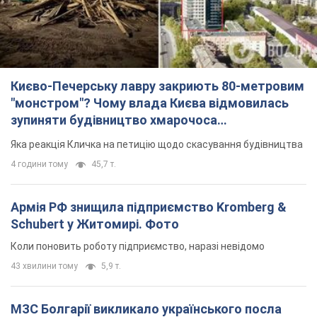
Києво-Печерську лавру закриють 80-метровим
"монстром"? Чому влада Києва відмовилась
зупиняти будівництво хмарочоса
"московського вірянина"
Яка реакція Кличка на петицію щодо скасування будівництва
4 години тому
45,7 т.
Армія РФ знищила підприємство Kromberg &
Schubert у Житомирі. Фото
Коли поновить роботу підприємство, наразі невідомо
43 хвилини тому
5,9 т.
МЗС Болгарії викликало українського посла