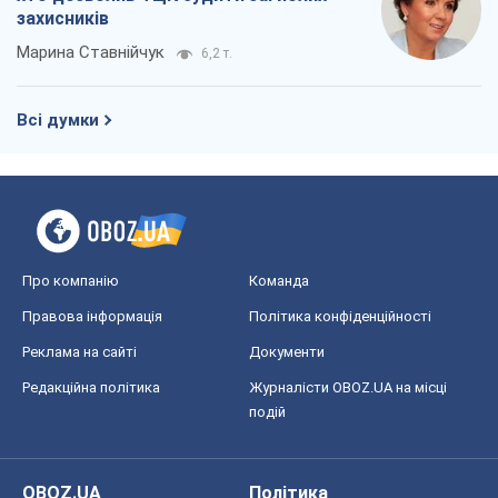
Андрій Клименко
2,0 т.
Два супертурніри Магучіх: спортивний
календар осені 2026 року
Олександр Липенко
5,2 т.
Ракетний щит і меч України: ставка на
виробництво власних ракет
Кирило Татарінов
2,7 т.
Посмертна "презумпція винуватості":
хто дозволив ТЦК судити загиблих
захисників
Марина Ставнійчук
6,2 т.