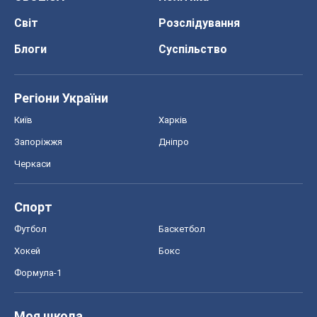
Всі думки
Про компанію
Команда
Правова інформація
Політика конфіденційності
Реклама на сайті
Документи
Редакційна політика
Журналісти OBOZ.UA на місці
подій
OBOZ.UA
Політика
Світ
Розслідування
Блоги
Суспільство