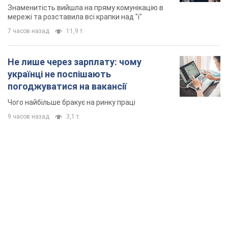
Дружина тяжкохворого Джо Байдена назвала
перший симптом, який сигналізував про його
"агресивний" рак
Спершу лікарі не надали цьому належної уваги
12 часов назад
15,0 т.
Відпустка Лесі Нікітюк у Карпатах
обернулася скандалом: чому ведучу
несправедливо захейтили
Знаменитість вийшла на пряму комунікацію в
мережі та розставила всі крапки над "і"
7 часов назад
11,9 т.