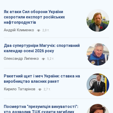
В Києві вирубали понад 300 великих
дерев заради теплотраси і всупереч
Генплану
Владислав Самойленко
1,4 т.
Як атаки Сил оборони України
скоротили експорт російських
нафтопродуктів