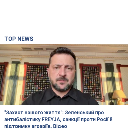
Не лише через зарплату: чому
українці не поспішають
погоджуватися на вакансії
Чого найбільше бракує на ринку праці
9 часов назад
3,1 т.