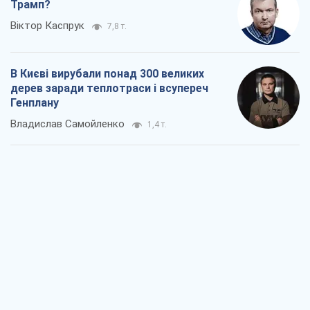
Rest
Думки
Кремль переносить війну в тил Європи:
під загрозою критична логістика
Віктор Ягун
9,5 т.
На якому боці історії виступає Дональд
Трамп?
Віктор Каспрук
7,8 т.