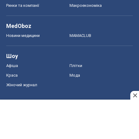
СНД посібники
Авто
Тест Драйв
Електромобілі
Акції
Сервіс
Food Oboz
Рецепти
Напої
Дієти
Економіка
Ринки та компанії
Макроекономіка
MedOboz