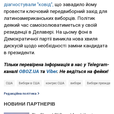
діагностували "ковід",
що завадило йому
провести ключовий передвиборний захід для
латиноамериканських виборців. Політик
деякий час самоізолюватиметься у своїй
резиденції в Делавері. На цьому фоні в
Демократичної партії виникла нова хвиля
дискусій щодо необхідності заміни кандидата
в президенти.
Тільки
перевірена інформація в нас у Telegram-
каналі
OBOZ.UA
та
Viber
. Не ведіться на фейки!
США
Вибори в США
конгрес США
вибори
Вибори президент
Редакційна політика