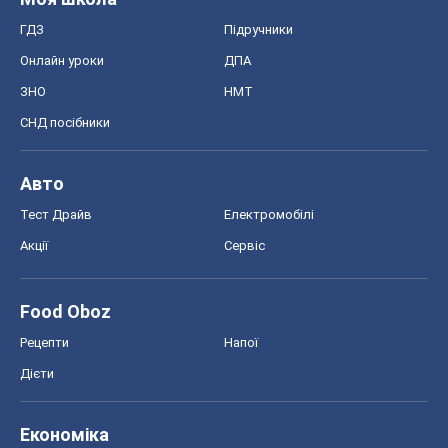
Регіони України
Київ
Харків
Запоріжжя
Дніпро
Черкаси
Спорт
Футбол
Баскетбол
Хокей
Бокс
Формула-1
Моя школа
ГДЗ
Підручники
Онлайн уроки
ДПА
ЗНО
НМТ