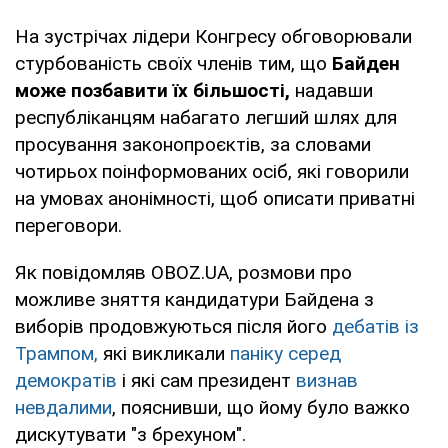
На зустрічах лідери Конгресу обговорювали
стурбованість своїх членів тим, що
Байден
може позбавити їх більшості,
надавши
республіканцям набагато легший шлях для
просування законопроєктів, за словами
чотирьох поінформованих осіб, які говорили
на умовах анонімності, щоб описати приватні
переговори.
Як повідомляв OBOZ.UA, розмови про
можливе зняття кандидатури Байдена з
виборів продовжуються після його
дебатів із
Трампом,
які викликали
паніку серед
демократів
і які сам президент
визнав
невдалими
, пояснивши, що йому було важко
дискутувати "з брехуном".