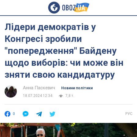
Лідери демократів у
Конгресі зробили
"попередження" Байдену
щодо виборів: чи може він
зняти свою кандидатуру
Анна Паскевич
Новини політики
18.07.2024 12:34
7,8 т.
0
РУС