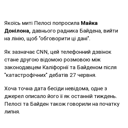
Якоїсь миті Пелосі попросила
Майка
Донілона,
давнього радника Байдена, вийти
на лінію, щоб "обговорити ці дані".
Як зазначає CNN, цей телефонний дзвінок
стане другою відомою розмовою між
законодавцем Каліфорнії та Байденом після
"катастрофічних" дебатів 27 червня.
Хоча точна дата бесіди невідома, одне з
джерел описало його її як останній тиждень.
Пелосі та Байден також говорили на початку
липня.