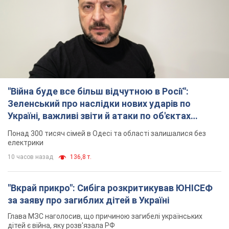
"Війна буде все більш відчутною в Росії":
Зеленський про наслідки нових ударів по
Україні, важливі звіти й атаки по об'єктах
ворога. Відео
Понад 300 тисяч сімей в Одесі та області залишалися без
електрики
10 часов назад
136,8 т.
"Вкрай прикро": Сибіга розкритикував ЮНІСЕФ
за заяву про загиблих дітей в Україні
Глава МЗС наголосив, що причиною загибелі українських
дітей є війна, яку розв'язала РФ