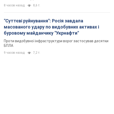
8 часов назад
8,6 т.
"Суттєві руйнування": Росія завдала
масованого удару по видобувних активах і
буровому майданчику "Укрнафти"
Проти видобувної інфраструктури ворог застосував десятки
БПЛА
9 часов назад
7,2 т.