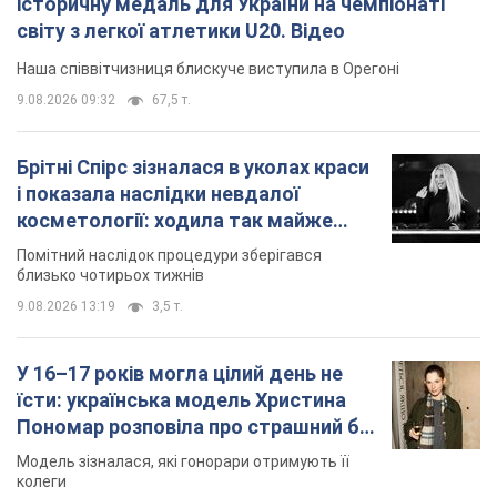
історичну медаль для України на чемпіонаті
світу з легкої атлетики U20. Відео
Наша співвітчизниця блискуче виступила в Орегоні
9.08.2026 09:32
67,5 т.
Брітні Спірс зізналася в уколах краси
і показала наслідки невдалої
косметології: ходила так майже
місяць
Помітний наслідок процедури зберігався
близько чотирьох тижнів
9.08.2026 13:19
3,5 т.
У 16–17 років могла цілий день не
їсти: українська модель Христина
Пономар розповіла про страшний бік
модельної кар’єри
Модель зізналася, які гонорари отримують її
колеги