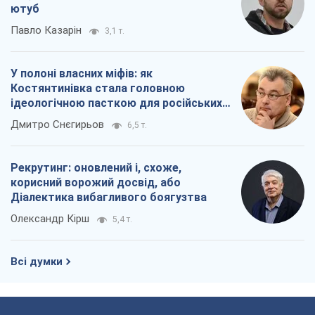
ютуб
Павло Казарін
3,1 т.
У полоні власних міфів: як
Костянтинівка стала головною
ідеологічною пасткою для російських
окупантів
Дмитро Снєгирьов
6,5 т.
Рекрутинг: оновлений і, схоже,
корисний ворожий досвід, або
Діалектика вибагливого боягузтва
Олександр Кірш
5,4 т.
Всі думки