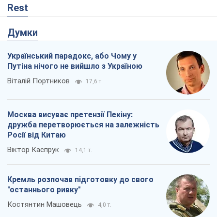
Rest
Думки
Український парадокс, або Чому у
Путіна нічого не вийшло з Україною
Віталій Портников
17,6 т.
Москва висуває претензії Пекіну:
дружба перетворюється на залежність
Росії від Китаю
Віктор Каспрук
14,1 т.
Кремль розпочав підготовку до свого
"останнього ривку"
Костянтин Машовець
4,0 т.