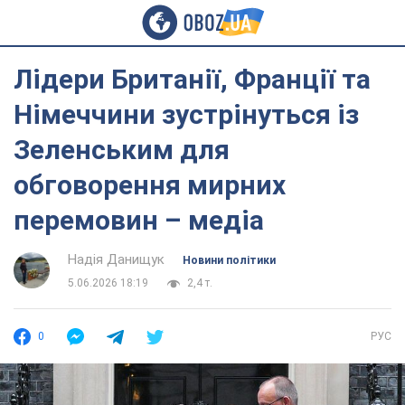
Лідери Британії, Франції та
Німеччини зустрінуться із
Зеленським для
обговорення мирних
перемовин – медіа
Надія Данищук
Новини політики
5.06.2026 18:19
2,4 т.
0
РУС