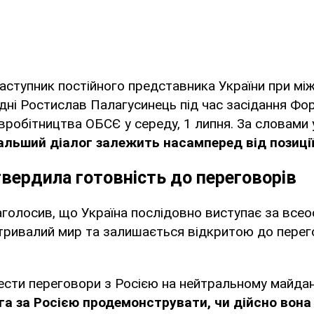
аступник постійного представника України при мі
Відні Ростислав Палагусинець під час засідання Фо
вробітництва ОБСЄ у середу, 1 липня. За словами 
альший діалог залежить насамперед від позиції
твердила готовність до переговорів
голосив, що Україна послідовно виступає за всео
 тривалий мир та залишається відкритою до пере
ести переговори з Росією на нейтральному майдан
га за Росією продемонструвати, чи дійсно вона