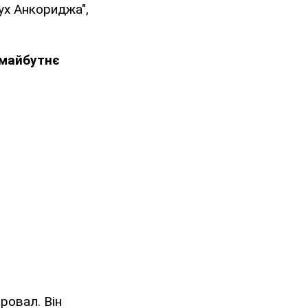
ух Анкориджа",
 майбутнє
ровал. Він