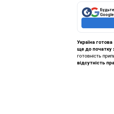
Будьте
Google
Україна готова
ще до початку 
готовність при
відсутність пр