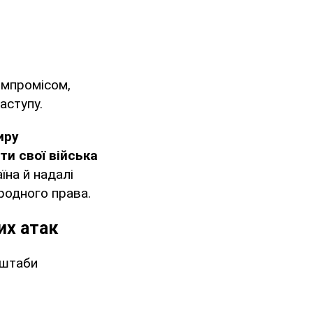
омпромісом,
аступу.
иру
ти свої війська
на й надалі
родного права.
их атак
сштаби