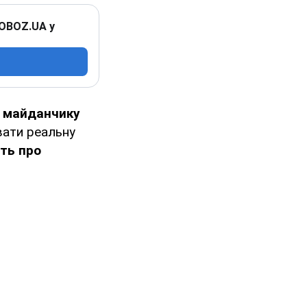
 OBOZ.UA у
у майданчику
ати реальну
ть про