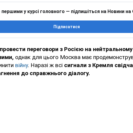
 першими у курсі головного — підпишіться на Новини на
Підписатися
 провести переговори з Росією на нейтральном
зими,
однак для цього Москва має продемонструв
пинити
війну
. Наразі ж всі
сигнали з Кремля свідча
агнення до справжнього діалогу.