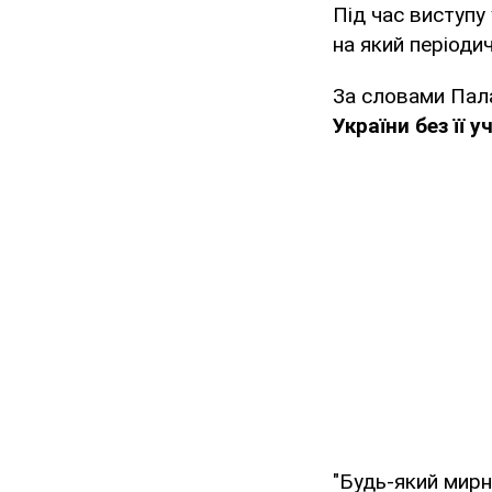
Під час виступу
на який періоди
За словами Пал
України без її 
"Будь-який мирн