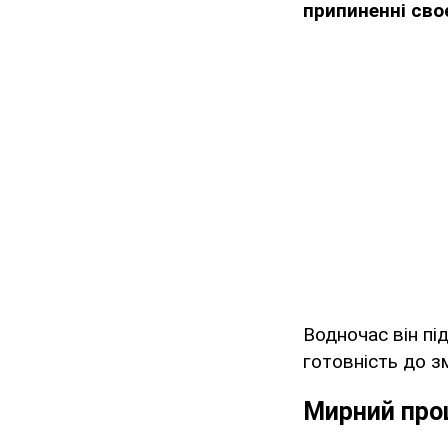
припиненні своє
Водночас він пі
готовність до з
Мирний проц