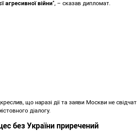
ї агресивної війни
", – сказав дипломат.
дкреслив, що наразі дії та заяви Москви не свідча
містовного діалогу.
ес без України приречений