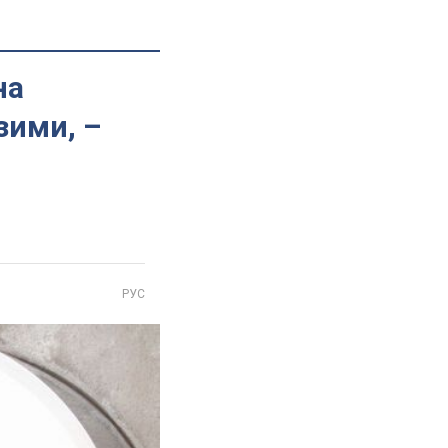
на
зими, –
РУС