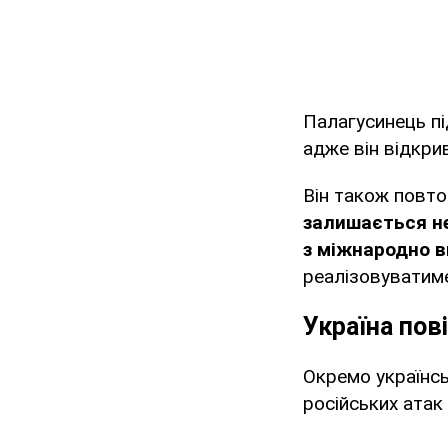
Палагусинець пі
адже він відкри
Він також повто
залишається не
з міжнародно ви
реалізовуватиме
Україна пов
Окремо українс
російських атак