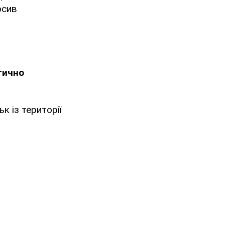
осив
тично
к із території