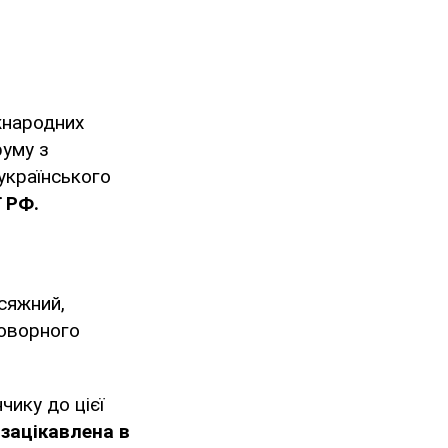
жнародних
руму з
українського
 РФ.
сяжний,
говорного
чику до цієї
 зацікавлена в