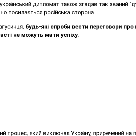
 український дипломат також згадав так званий "д
чно посилається російська сторона.
агусинця,
будь-які спроби вести переговори про
участі не можуть мати успіху.
ий процес, який виключає Україну, приречений на п