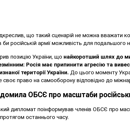
дкреслив, що такий сценарій не можна вважати к
в би російській армії можливість для подальшого н
рив позицію України, що
найкоротший шлях до м
змінним: Росія має припинити агресію та вивес
знаної території України.
До цього моменту Украї
 своє право на самооборону відповідно до міжна
ідомила ОБСЄ про масштаби російськ
ький дипломат поінформував членів ОБСЄ про ма
 протягом останнього часу.