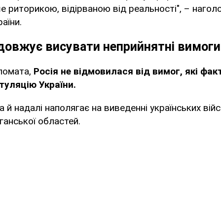
 риторикою, відірваною від реальності", – нагол
аїни.
довжує висувати неприйнятні вимоги
ломата,
Росія не відмовилася від вимог, які фак
туляцію України.
 й надалі наполягає на виведенні українських війсь
ганської областей.