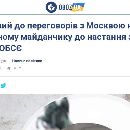
вий до переговорів з Москвою 
ному майданчику до настання 
 ОБСЄ
щук
Новини політики
8
4,5 т.