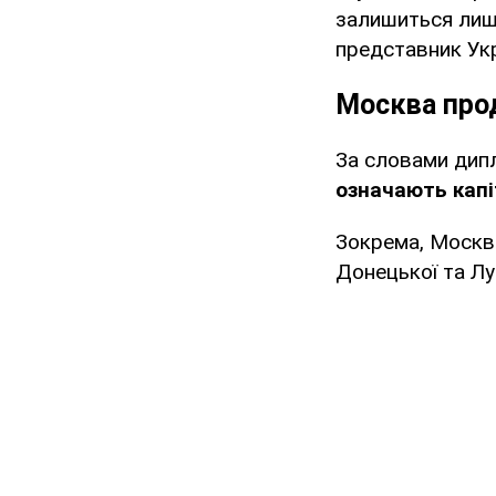
залишиться лише
представник Укр
Москва про
За словами дип
означають капі
Зокрема, Москва
Донецької та Лу