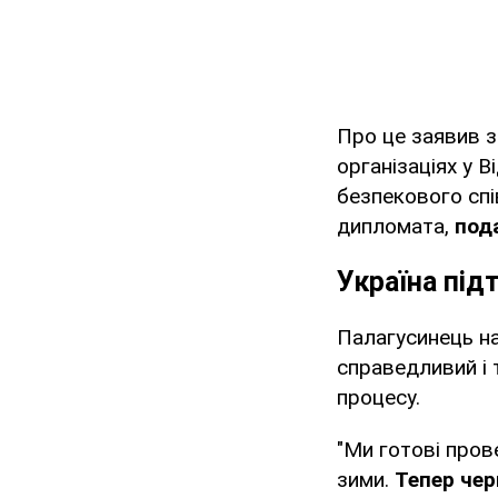
Про це заявив з
організаціях у 
безпекового спі
дипломата,
под
Україна під
Палагусинець на
справедливий і
процесу.
"Ми готові пров
зими.
Тепер чер