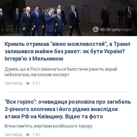
Кремль отримав "вікно можливостей", а Трамп
залишився майже без ракет: як бути Україні?
Інтерв’ю з Мельником
Думка, що в Росії закінчаться балістичні ракети, вкрай
небезпечна, наголосив експерт
час назад
5,3 т.
"Все горіло": очевидиця розповіла про загибель
3-річного хлопчика і його рідних внаслідок
атаки РФ на Київщину. Відео та фото
Вічна пам'ять жертвам російського терору
час назад
1,4 т.