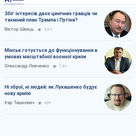
Збіг інтересів двох цинічних гравців чи
таємний план Трампа і Путіна?
Віктор Швець
3,9 т.
Мінськ готується до функціонування в
умовах масштабної воєнної кризи
Олександр Левченко
7,4 т.
Ні зброї, ні людей: як Лукашенко будує
нову армію
Ігар Тишкевич
639