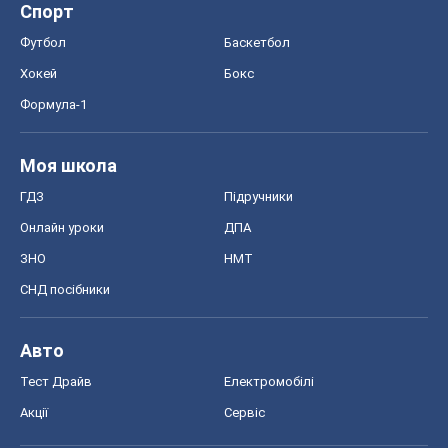
Спорт
Футбол
Баскетбол
Хокей
Бокс
Формула-1
Моя школа
ГДЗ
Підручники
Онлайн уроки
ДПА
ЗНО
НМТ
СНД посібники
Авто
Тест Драйв
Електромобілі
Акції
Сервіс