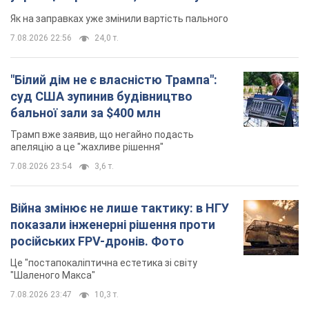
Як на заправках уже змінили вартість пального
7.08.2026 22:56
24,0 т.
"Білий дім не є власністю Трампа":
суд США зупинив будівництво
бальної зали за $400 млн
Трамп вже заявив, що негайно подасть
апеляцію а це "жахливе рішення"
7.08.2026 23:54
3,6 т.
Війна змінює не лише тактику: в НГУ
показали інженерні рішення проти
російських FPV-дронів. Фото
Це "постапокаліптична естетика зі світу
"Шаленого Макса"
7.08.2026 23:47
10,3 т.