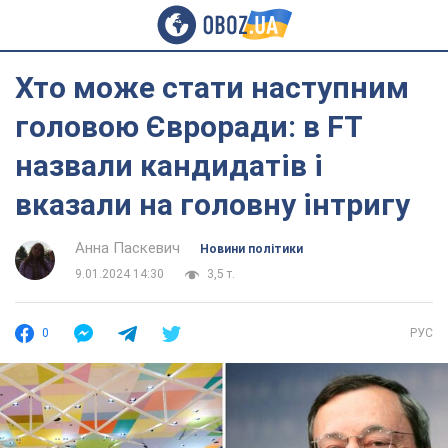
Хто може стати наступним
головою Євроради: в FT
назвали кандидатів і
вказали на головну інтригу
Анна Паскевич
Новини політики
9.01.2024 14:30
3,5 т.
0
РУС