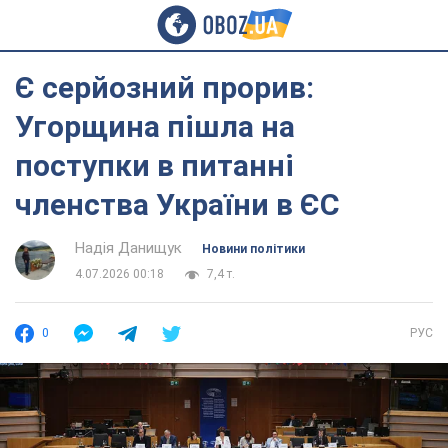
Є серйозний прорив:
Угорщина пішла на
поступки в питанні
членства України в ЄС
Надія Данищук
Новини політики
4.07.2026 00:18
7,4 т.
0
РУС