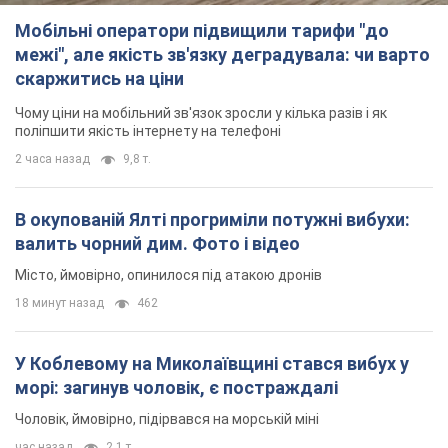
Мобільні оператори підвищили тарифи "до
межі", але якість зв'язку деградувала: чи варто
скаржитись на ціни
Чому ціни на мобільний зв'язок зросли у кілька разів і як
поліпшити якість інтернету на телефоні
2 часа назад
9,8 т.
В окупованій Ялті прогриміли потужні вибухи:
валить чорний дим. Фото і відео
Місто, ймовірно, опинилося під атакою дронів
18 минут назад
462
У Коблевому на Миколаївщині стався вибух у
морі: загинув чоловік, є постраждалі
Чоловік, ймовірно, підірвався на морській міні
час назад
2,1 т.