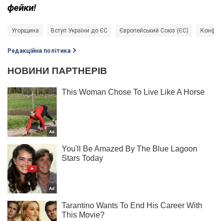
фейки!
Угорщина
Вступ України до ЄС
Європейський Союз (ЄС)
Конфлі
Редакційна політика