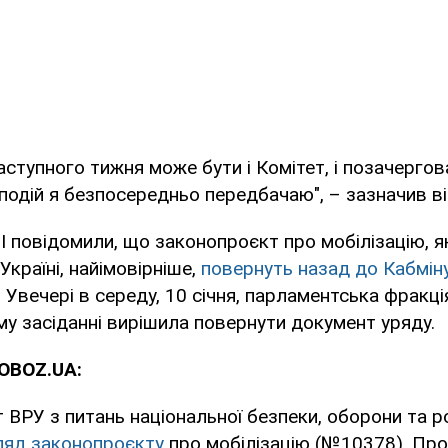
аступного тижня може бути і Комітет, і позачергов
подій я безпосередньо передбачаю", – зазначив ві
 повідомили, що законопроєкт про мобілізацію, я
країні, найімовірніше,
повернуть назад до Кабміну
. Увечері в середу, 10 січня, парламентська фракція
му засіданні вирішила повернути документ уряду.
OBOZ.UA:
ет ВРУ з питань національної безпеки, оборони та 
ляд законопроєкту
про мобілізацію (№10378). Про