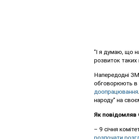
"І я думаю, що н
розвиток таких 
Напередодні ЗМІ
обговорюють в У
доопрацювання
народу" на своє
Як повідомляв 
– 9 січня коміт
розпочати розг