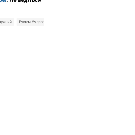
лужний
Рустем Умєров