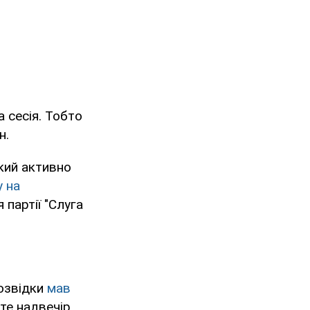
а сесія. Тобто
н.
кий активно
 на
 партії "Слуга
розвідки
мав
те надвечір