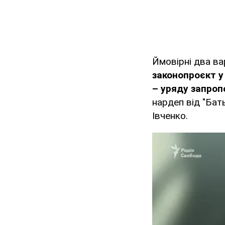
Ймовірні два ва
законопроєкт у
– уряду запроп
нардеп від "Бат
Івченко.