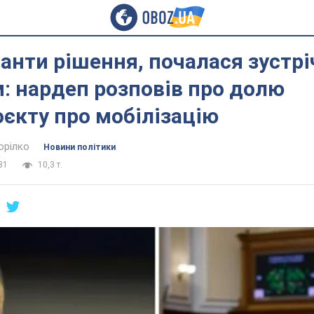
іанти рішення, почалася зустріч
: нардеп розповів про долю
єкту про мобілізацію
орілко
Новини політики
31
10,3 т.