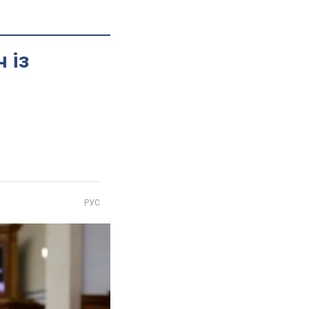
 із
РУС