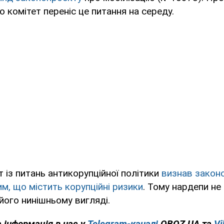
о комітет переніс це питання на середу.
т із питань антикорупційної політики
визнав закон
им, що містить корупційні ризики
. Тому нардепи н
його нинішньому вигляді.
 інформація в нас у
Telegram-каналі
OBOZ.UA та
Vi