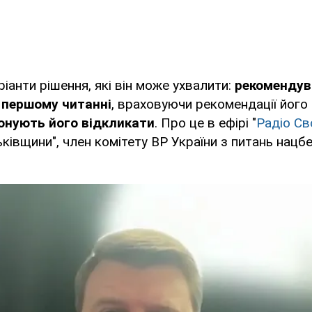
ріанти рішення, які він може ухвалити:
рекомендув
 першому читанні
, враховуючи рекомендації його 
онують його відкликати
. Про це в ефірі "
Радіо Св
ьківщини", член комітету ВР України з питань нац