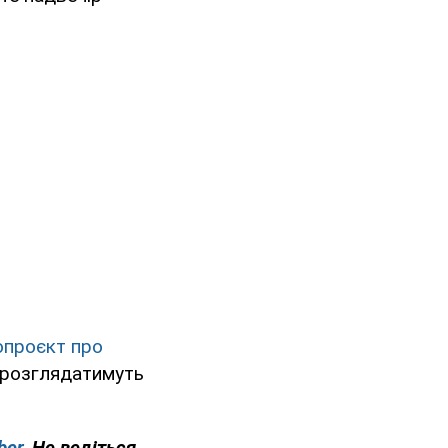
опроєкт про
е розглядатимуть
ber
. Не ведіться