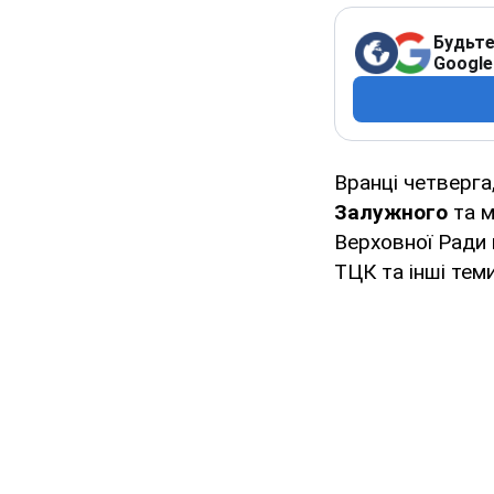
Будьте
Google
Вранці четверга
Залужного
та м
Верховної Ради 
ТЦК та інші теми