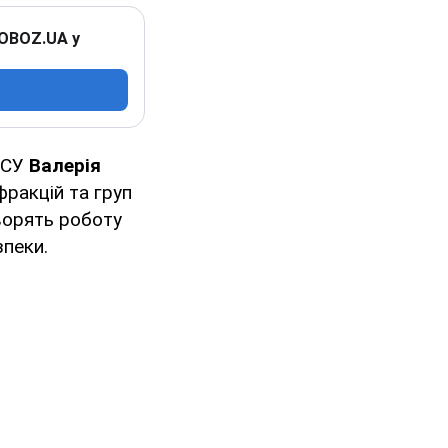
 OBOZ.UA у
 ЗСУ
Валерія
фракцій та груп
ворять роботу
зпеки.