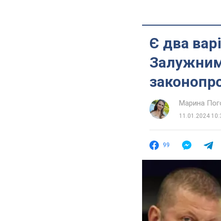
Є два вар
Залужним
законопро
Марина Пог
11.01.2024 10:
99