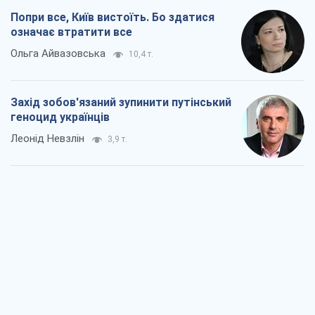
Попри все, Київ вистоїть. Бо здатися
означає втратити все
Ольга Айвазовська
10,4 т.
Захід зобов'язаний зупинити путінський
геноцид українців
Леонід Невзлін
3,9 т.