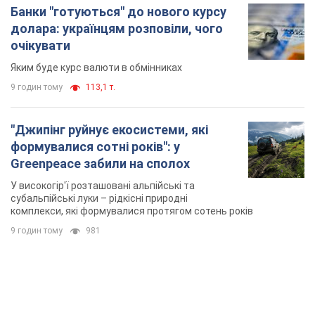
Банки "готуються" до нового курсу
долара: українцям розповіли, чого
очікувати
Яким буде курс валюти в обмінниках
9 годин тому
113,1 т.
"Джипінг руйнує екосистеми, які
формувалися сотні років": у
Greenpeace забили на сполох
У високогір'ї розташовані альпійські та
субальпійські луки – рідкісні природні
комплекси, які формувалися протягом сотень років
9 годин тому
981