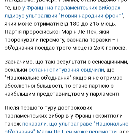
те, що
у Франції на парламентських виборах
лідирує ультралівий "Новий народний фронт"
,
який може отримати від 180 до 215 місць.
Партія проросійської Марін Ле Пен, якій
пророкували перемогу, зазнала поразки – її
об'єднання посідає третє місце із 25% голосів.
Зазначимо, що такі результати є сенсаційними,
оскільки
останні опитування свідчили
, що
"Національне об'єднання" якщо й не отримає
абсолютної більшості, то стане партією з
найбільшим представництвом у парламенті.
Після першого туру дострокових
парламентських виборів у Франції екзитполи
також
показали, що ультраправе "Національне
об'єднання" Марін Ле Пен може перемогти
, але