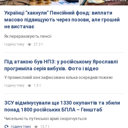
Українці "хакнули" Пенсійний фонд: виплати
масово підвищують через позови, але грошей
не вистачає
Як перераховують пенсії
годину тому
27,3 т.
Під атакою був НПЗ: у російському Ярославлі
прогриміла серія вибухів. Фото і відео
У промисловій зоні зафіксовано кілька осередків пожежі
годину тому
1,5 т.
ЗСУ відмінусували ще 1330 окупантів та збили
понад 1800 російських БПЛА – Генштаб
Чисельність путінської армії скорочується
годину тому
15,7 т.