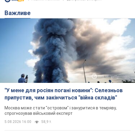
Важливе
"У мене для росіян погані новини": Селезньов
припустив, чим закінчиться "війна складів"
Москва може стати "островом" і зануритися в темряву,
спрогнозував військовий експерт
5.08.2026 16:00
58,9 т.