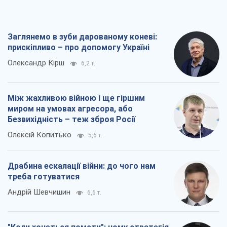
Заглянемо в зуби дарованому коневі:
прискіпливо – про допомогу Україні
Олександр Кірш
6,2 т.
Між жахливою війною і ще гіршим
миром на умовах агресора, або
Безвихідність – теж зброя Росії
Олексій Копитько
5,6 т.
Драбина ескалації війни: до чого нам
треба готуватися
Андрій Шевчишин
6,6 т.