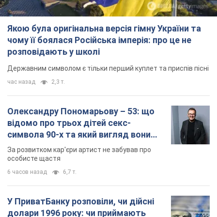
Якою була оригінальна версія гімну України та
чому її боялася Російська імперія: про це не
розповідають у школі
Державним символом є тільки перший куплет та приспів пісні
час назад
2,3 т.
Олександру Пономарьову – 53: що
відомо про трьох дітей секс-
символа 90-х та який вигляд вони
мають
За розвитком кар'єри артист не забував про
особисте щастя
6 часов назад
6,7 т.
У ПриватБанку розповіли, чи дійсні
долари 1996 року: чи приймають