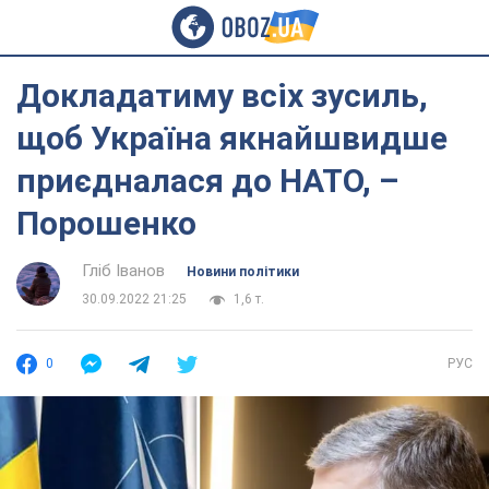
Докладатиму всіх зусиль,
щоб Україна якнайшвидше
приєдналася до НАТО, –
Порошенко
Гліб Іванов
Новини політики
30.09.2022 21:25
1,6 т.
0
РУС