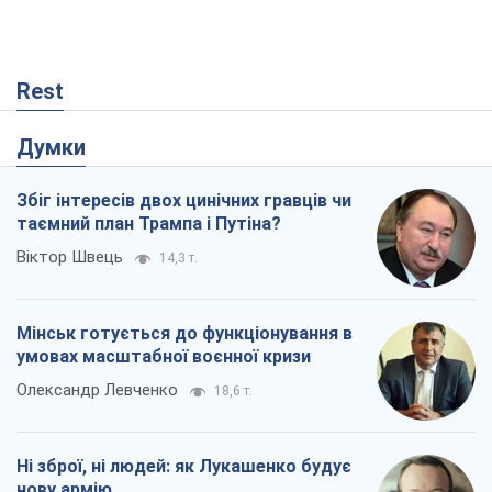
Rest
Думки
Збіг інтересів двох цинічних гравців чи
таємний план Трампа і Путіна?
Віктор Швець
14,3 т.
Мінськ готується до функціонування в
умовах масштабної воєнної кризи
Олександр Левченко
18,6 т.
Ні зброї, ні людей: як Лукашенко будує
нову армію