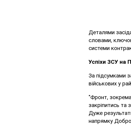
Деталями засід
словами, ключов
системи контрак
Успіхи ЗСУ на 
За підсумками з
військових у ра
"Фронт, зокрем
закріпитись та 
Дуже результати
напрямку Доброп