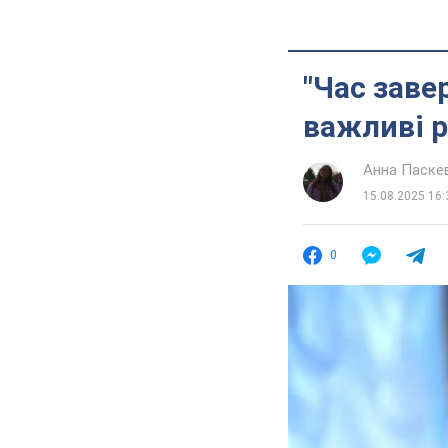
"Час заве
важливі 
Анна Паске
15.08.2025 16:
0