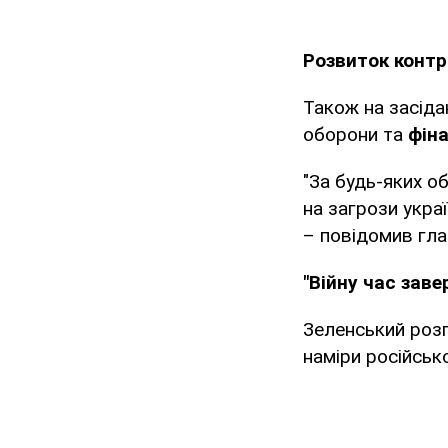
Розвиток контр
Також на засіда
оборони та
фіна
"За будь-яких о
на загрози укра
– повідомив гл
"Війну час зав
Зеленський розп
наміри російсько