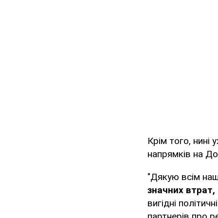
Крім того, нині
напрямків на До
"Дякую всім наш
значних втрат,
вигідні політичн
партнерів про р