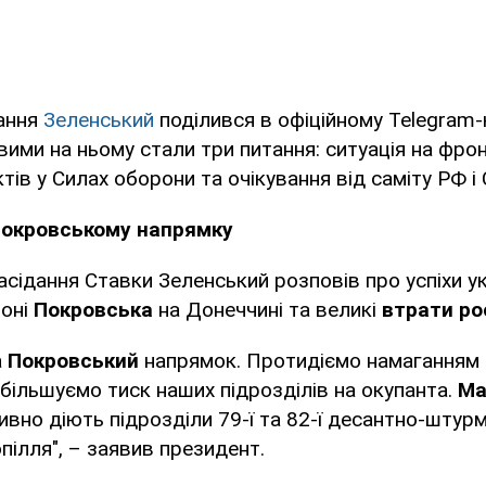
ання
Зеленський
поділився в офіційному Telegram-к
ими на ньому стали три питання: ситуація на фрон
тів у Силах оборони та очікування від саміту РФ і
Покровському напрямку
асідання Ставки Зеленський розповів про успіхи у
йоні
Покровська
на Донеччині та великі
втрати рос
а
Покровський
напрямок. Протидіємо намаганням 
збільшуємо тиск наших підрозділів на окупанта.
Ма
вно діють підрозділи 79-ї та 82-ї десантно-штур
ілля", – заявив президент.