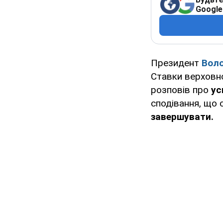
Google
Президент
Вол
Ставки верховн
розповів про
ус
сподівання, що 
завершувати.