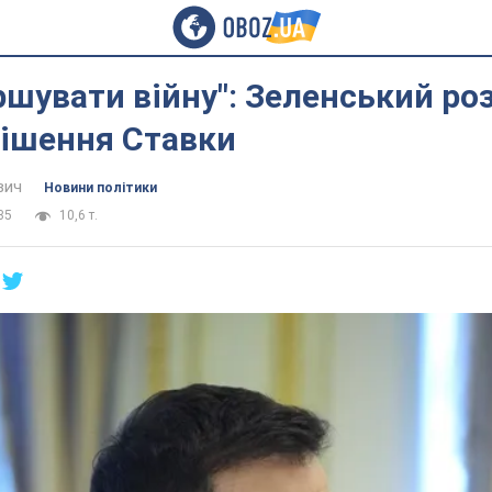
ршувати війну": Зеленський ро
рішення Ставки
вич
Новини політики
35
10,6 т.