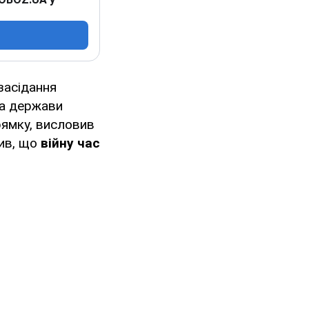
 засідання
ва держави
ямку, висловив
ив, що
війну час