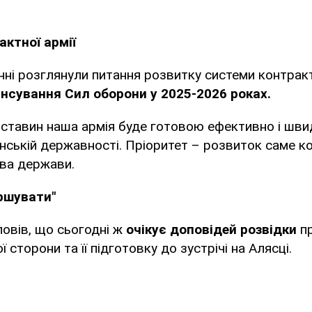
актної армії
нні розглянули питання розвитку системи контракт
нсування Сил оборони у 2025-2026 роках.
бставин наша армія буде готовою ефективно і шви
їнській державності. Пріоритет – розвиток саме кон
ава держави.
ершувати"
овів, що сьогодні ж
очікує доповідей розвідки
пр
ї сторони та її підготовку до зустрічі на Алясці.