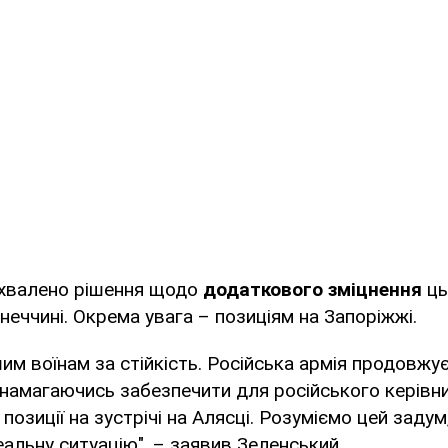
 ухвалено рішення щодо
додаткового зміцнення
ць
неччині. Окрема увага – позиціям на Запоріжжі.
им воїнам за стійкість. Російська армія продовжу
намагаючись забезпечити для російського керівн
і позиції на зустрічі на Алясці. Розуміємо цей заду
еальну ситуацію", – заявив Зеленський.