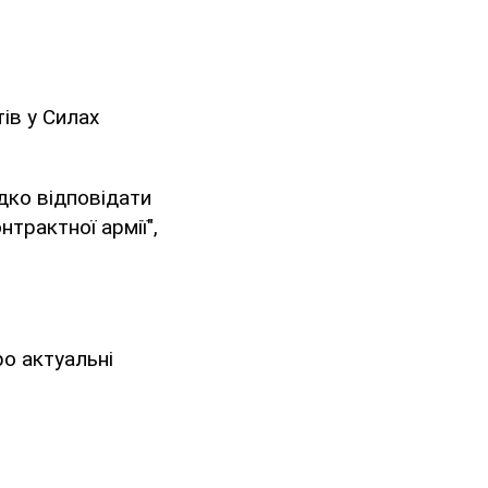
ів у Силах
дко відповідати
трактної армії",
о актуальні