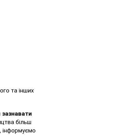
ого та інших
є
зазнавати
ицтва більш
м, інформуємо