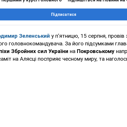
Підписатися
одимир Зеленський
у п'ятницю, 15 серпня, провів
ого головнокомандувача. За його підсумками гла
піхи Збройних сил України
на
Покровському
напр
саміт на Алясці посприяє чесному миру, та наголос