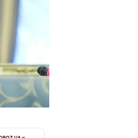
 OBOZ.UA у