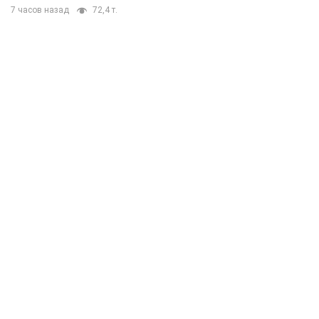
7 часов назад
72,4 т.