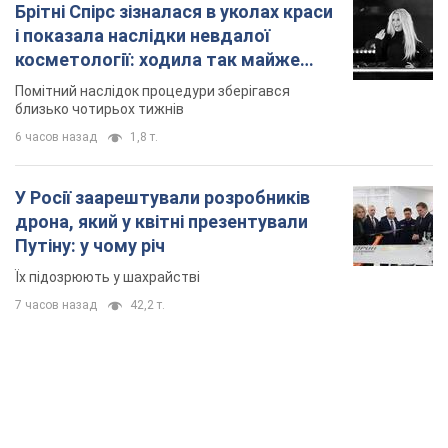
Брітні Спірс зізналася в уколах краси
і показала наслідки невдалої
косметології: ходила так майже
місяць
Помітний наслідок процедури зберігався
близько чотирьох тижнів
6 часов назад
1,8 т.
У Росії заарештували розробників
дрона, який у квітні презентували
Путіну: у чому річ
Їх підозрюють у шахрайстві
7 часов назад
42,2 т.