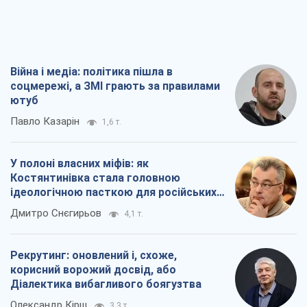
Війна і медіа: політика пішла в
соцмережі, а ЗМІ грають за правилами
ютуб
Павло Казарін
1,6 т.
У полоні власних міфів: як
Костянтинівка стала головною
ідеологічною пасткою для російських
окупантів
Дмитро Снєгирьов
4,1 т.
Рекрутинг: оновлений і, схоже,
корисний ворожий досвід, або
Діалектика вибагливого боягузтва
Олександр Кірш
3,3 т.