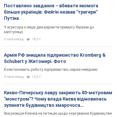
Поставлено завдання – вбивати якомога
більше українців: Фейгін назвав "тригери"
Путіна
У агресора є лише два варіанти примусу України до
капітуляції
3 часа назад
18,5 т.
Армія РФ знищила підприємство Kromberg &
Schubert у Житомирі. Фото
Коли поновить роботу підприємство, наразі невідомо
4 часа назад
12,5 т.
Києво-Печерську лавру закриють 80-метровим
"монстром"? Чому влада Києва відмовилась
зупиняти будівництво хмарочоса
"московського вірянина"
Яка реакція Кличка на петицію щодо скасування будівництва