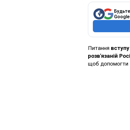
Будьте
Google
Питання
вступу
розв'язаній Рос
щоб допомогти 