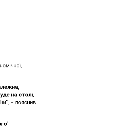
номічної,
алежна,
буде на столі
,
ни", – пояснив
ого"