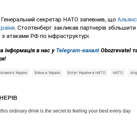
у Генеральний секретар НАТО запевнив, що
Альянс
країни
. Столтенберг закликав партнерів збільшит
у з атаками РФ по інфраструктурі.
на інформація в нас у
Telegram-каналі
Obozrevatel т
ки!
опомога Україні
Війна в Україні
Вступ України в НАТО
НАТО
sto