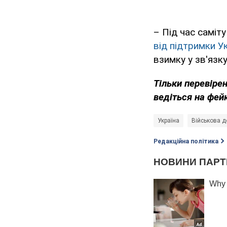
– Під час саміт
від підтримки У
взимку у зв'язк
Тільки перевіре
ведіться на фей
Україна
Військова д
Редакційна політика