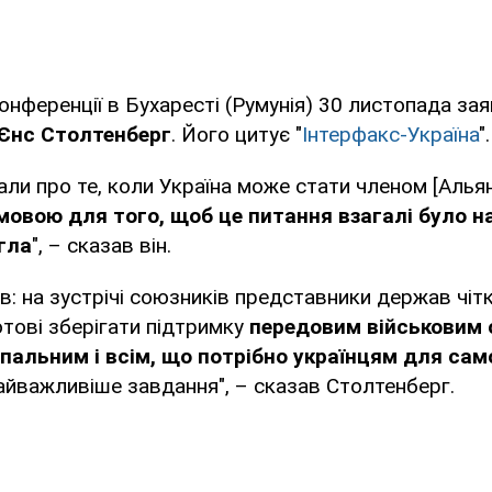
онференції в Бухаресті (Румунія) 30 листопада за
Єнс Столтенберг
. Його цитує "
Інтерфакс-Україна
".
али про те, коли Україна може стати членом [Альян
овою для того, щоб це питання взагалі було на
гла
", – сказав він.
в: на зустрічі союзників представники держав чіт
отові зберігати підтримку
передовим військовим
пальним і всім, що потрібно українцям для са
йважливіше завдання", – сказав Столтенберг.