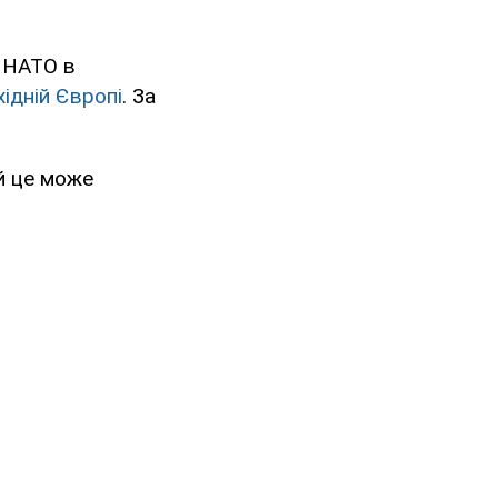
н НАТО в
ідній Європі
. За
й це може