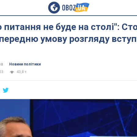
о питання не буде на столі": С
передню умову розгляду вступ
ва
Новини політики
03
43,8 т.