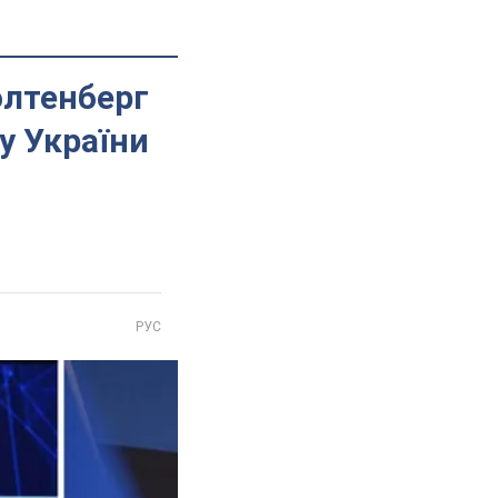
толтенберг
у України
РУС