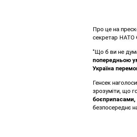
Про це на преск
секретар НАТО
"Що б ви не дум
попередньою ум
Україна перемо
Генсек наголоси
зрозуміти, що г
боєприпасами, 
безпосереднє на