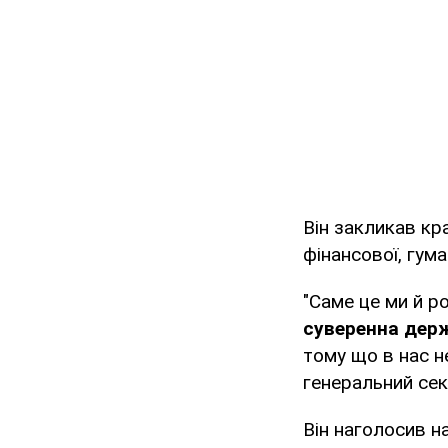
Він закликав кра
фінансової, гума
"Саме це ми й р
суверенна дер
тому що в нас н
генеральний сек
Він наголосив н