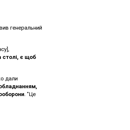
явив генеральний
су],
 столі, є щоб
ко дали
 обладнанням,
мооборони
. "Це