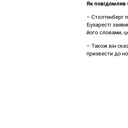
Як повідомляв
– Столтенберг п
Бухаресті заяв
його словами, це
– Також він ска
призвести до но