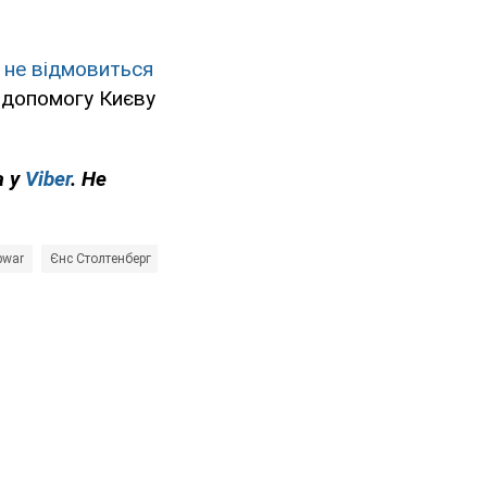
 не відмовиться
и допомогу Києву
а у
Viber
. Не
pwar
Єнс Столтенберг