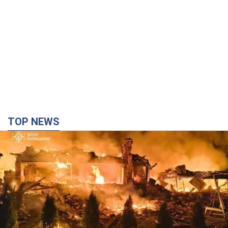
TOP NEWS
Росія вдарила по Київщині дронами: загинули
троє людей, серед них – дитина. Фото
Також є постраждалі через атаку ворога
час назад
12,4 т.
"Верніть Федорова": у містах України 23-й день