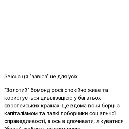
Звісно ця "завіса" не для усіх.
"Золотий" бомонд росії спокійно живе та
користується цивілізацією у багатьох
європейських країнах. Це вдома вони борці з
капіталізмом та палкі поборники соціальної
справедливості, а ось відпочивати, лікуватися
"борці" люблять за кордоном.