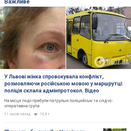
У Львові жінка спровокувала конфлікт,
розмовляючи російською мовою у маршрутці:
поліція склала адмінпротокол. Відео
На місце події прибули патрульні поліцейські та слідчо-
оперативна група
11 часов назад
10,8 т.
"Воюють, бо дурні": у Чернівцях
водій автобуса зневажив
українських військових і поплатився.
Відео
Водія звільнили після конфлікту з пасажирами
та образ військових
7.08.2026 15:47
9,2 т.
"Не слідкує за сексуальністю": у