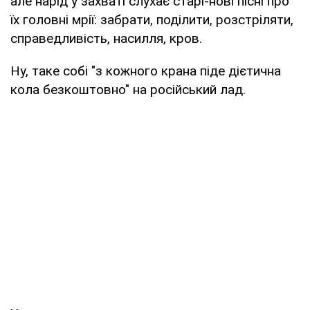
але нарід у захваті слухає старі-нові пісні про
їх головні мрії: забрати, поділити, розстріляти,
справедливість, насилля, кров.
Ну, таке собі "з кожного крана піде дієтична
кола безкоштовно" на російський лад.