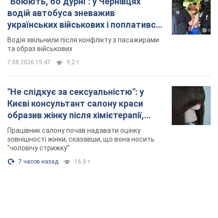
Києві консультант салону краси
образив жінку після хімієтерапії,
розгорівся скандал. Фото
Працівник салону почав надавати оцінку
зовнішності жінки, сказавши, що вона носить
"чоловічу стрижку"
7 часов назад
16,8 т.