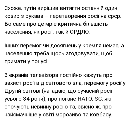
Схоже, путін вирішив витягти останній один
козир з рукава – перетворення росії на срср.
Бо саме про це мріє критична більшість
населення, як росії, так й ОРДЛО.
Інших перемог чи досягнень у кремля немає, а
населенню треба щось згодовувати, щоб
тримати у тонусі.
З екранів телевізора постійно кажуть про
захист росії від світового зла, перемогу росії у
Другій світові (нагадаю, що сучасній росії
усього 34 роки), про погане НАТО, ЄС, які
оточують невинну росію та, звісно ж, про
найсмачніше у світі морозиво та ковбасу.