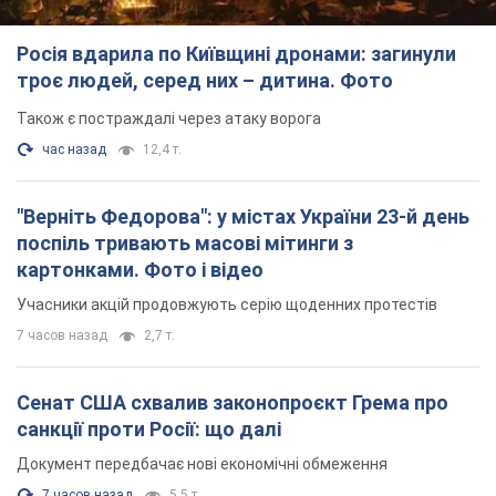
поспіль тривають масові мітинги з
картонками. Фото і відео
Учасники акцій продовжують серію щоденних протестів
7 часов назад
2,7 т.
Сенат США схвалив законопроєкт Грема про
санкції проти Росії: що далі
Документ передбачає нові економічні обмеження
7 часов назад
5,5 т.