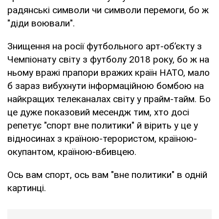
радянські символи чи символи перемоги, бо ж
"діди воювали".
Знищення на росії футбольного арт-об’єкту з
Чемпіонату світу з футболу 2018 року, бо ж на
ньому вражі прапори вражих країн НАТО, мало
б зараз вибухнути інформаційною бомбою на
найкращих телеканалах світу у прайм-тайм. Бо
це дуже показовий месендж тим, хто досі
репетує "спорт вне политики" й вірить у це у
відносинах з країною-терористом, країною-
окупантом, країною-вбивцею.
Ось вам спорт, ось вам "вне политики" в одній
картинці.