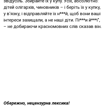
звідусіль. Збирайте їх у купу. Усіх, абсолютно:
дітей олігархів, чиновників – і беріть їх у купку,
у в'язку, і відправляйте їх н***й, щоб вони ваші
інтереси захищали, а не наші діти. Пі***и й***і",
– не добираючи красномовних слів сказав він.
Обережно, нецензурна лексика!