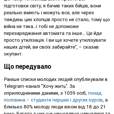
підготовки світу, я бачив таких бійців, вони
реально вміють і можуть все, але через
тиждень цих хлопців просто не стало, тому що
війна не така…і тобі не допоможе
перезаряджання автомата та інше… Це йде
просто утилізація. І ви ще хочете утилізувати
наших дітей, ви своїх забирайте", – сказав
окупант.
Що передувало
Раніше списки молодих людей опублікували в
Telegram-каналі "Хочу жить". За
оприлюдненими даними, з 1059 осіб,
понад
половина – студенти перших і других курсів
, а
близько 80% молоді люди віком від 18 до 21
року. Багато з них ще нещодавно навчалися та