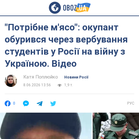
"Потрібне м'ясо": окупант
обурився через вербування
студентів у Росії на війну з
Україною. Відео
Катя Поплюйко
Новини Росії
8.06.2026 13:56
1,9 т.
0
РУС