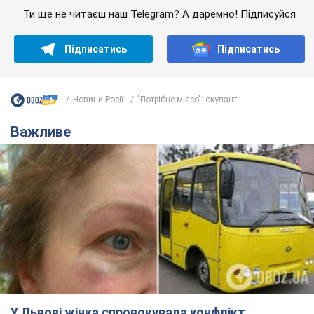
Ти ще не читаєш наш Telegram? А даремно! Підписуйся
Підписатись
Підписатись
Новини Росії
"Потрібне м'ясо": окупант...
Важливе
У Львові жінка спровокувала конфлікт,