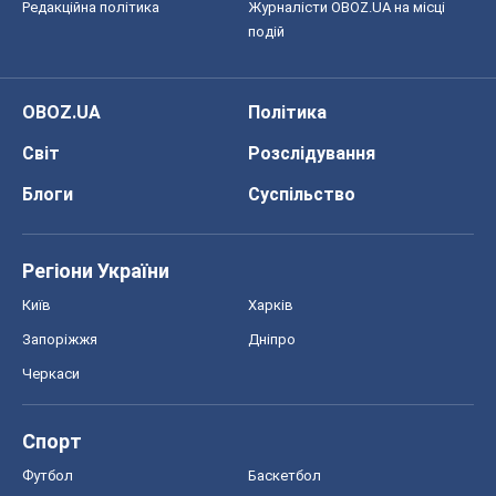
Регіони України
Київ
Харків
Запоріжжя
Дніпро
Черкаси
Спорт
Футбол
Баскетбол
Хокей
Бокс
Формула-1
Моя школа
ГДЗ
Підручники
Онлайн уроки
ДПА
ЗНО
НМТ