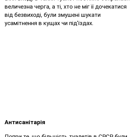
величезна черга, а ті, хто не міг її дочекатися
від безвиході, були змушені шукати
усамітнення в кущах чи під'їздах.
Антисанітарія
Попри те, що більшість туалетів в СРСР були