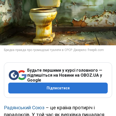
Будьте першими у курсі головного —
підпишіться на Новини на OBOZ.UA у
Google
Підписатися
Радянський Союз
– це країна протиріч і
парадоксів. У той час як верхівка пишалася