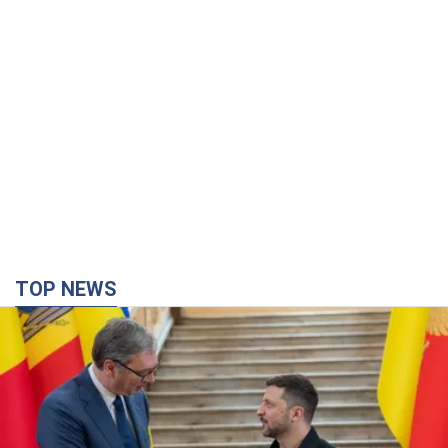
TOP NEWS
Зеленський вперше прибув до Сербії:
планується зустріч із Вучичем
Це перший візит глави держави до Бєлграда
час назад
5,0 т.