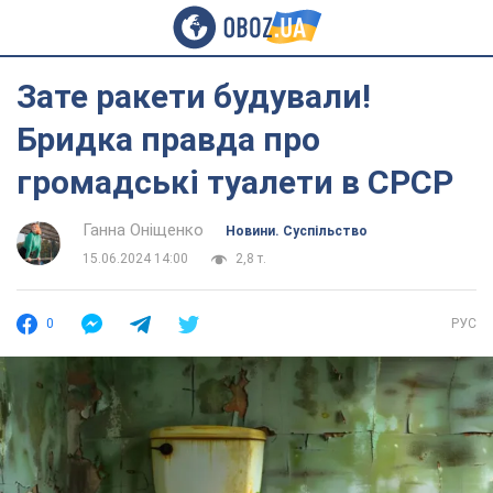
Зате ракети будували!
Бридка правда про
громадські туалети в СРСР
Ганна Оніщенко
Новини. Суспільство
15.06.2024 14:00
2,8 т.
0
РУС