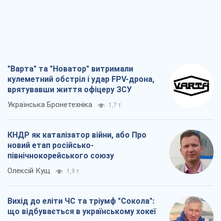
Українська Бронетехніка
1,7 т.
КНДР як каталізатор війни, або Про
новий етап російсько-
північнокорейського союзу
Олексій Кущ
1,9 т.
Вихід до еліти ЧС та тріумф "Сокола":
що відбувається в українському хокеї
Олександр Липенко
699
Що очікує українців у 2026–2028 роках?
Головні висновки з нових прогнозів від
НБУ
Василь Фурман
15,5 т.