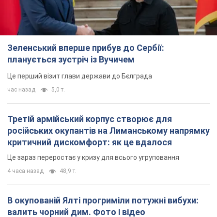
Третій армійський корпус створює для
російських окупантів на Лиманському напрямку
критичний дискомфорт: як це вдалося
Це зараз переростає у кризу для всього угруповання
4 часа назад
48,9 т.
В окупованій Ялті прогриміли потужні вибухи:
валить чорний дим. Фото і відео
Місто, ймовірно, опинилося під атакою дронів
7 часов назад
8,3 т.