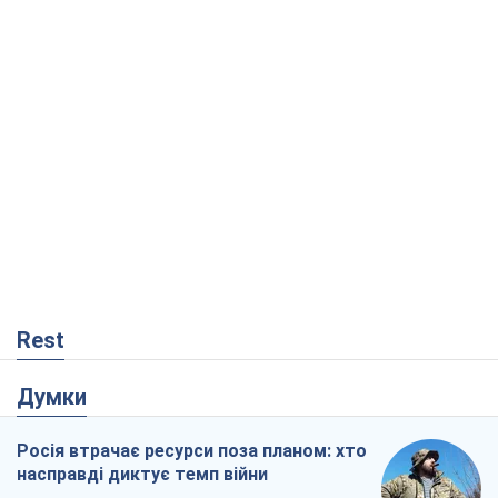
Rest
Думки
Росія втрачає ресурси поза планом: хто
насправді диктує темп війни
Сергій Місюра
6,2 т.
"Ми вже проходили через гірше": Україні
не варто піддаватися зневірі через
ракетний терор
Сергій Марченко, експерт
6,8 т.