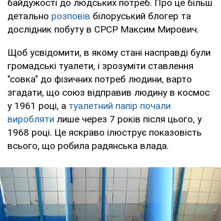
байдужості до людських потреб. Про це більш
детально
розповів
білоруський блогер та
дослідник побуту в СРСР Максим Мирович.
Щоб усвідомити, в якому стані насправді були
громадські туалети, і зрозуміти ставлення
"совка" до фізичних потреб людини, варто
згадати, що союз відправив людину в космос
у 1961 році, а
туалетний папір почали
виробляти
лише через 7 років після цього, у
1968 році. Це яскраво ілюструє показовість
всього, що робила радянська влада.