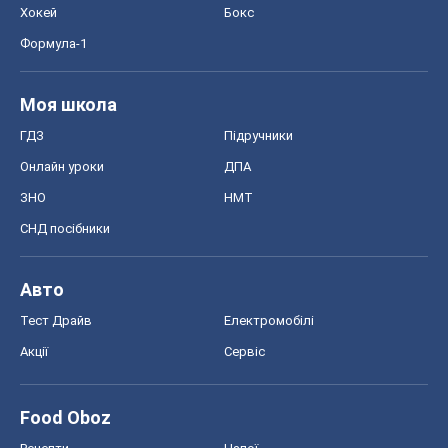
СНД посібники
Авто
Тест Драйв
Електромобілі
Акції
Сервіс
Food Oboz
Рецепти
Напої
Дієти
Економіка
Ринки та компанії
Макроекономіка
MedOboz