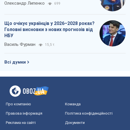
Всі думки
Про компанію
Команда
Правова інформація
Політика конфіденційності
Реклама на сайті
Документи
Редакційна політика
Журналісти OBOZ.UA на місці
подій
OBOZ.UA
Політика
Світ
Розслідування
Блоги
Суспільство