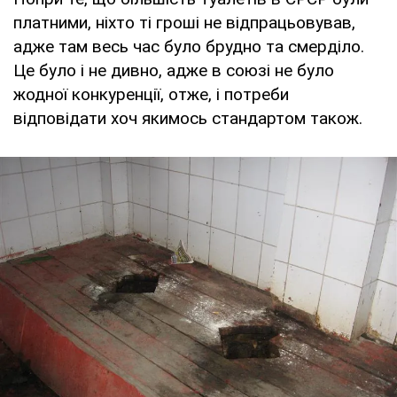
платними, ніхто ті гроші не відпрацьовував,
адже там весь час було брудно та смерділо.
Це було і не дивно, адже в союзі не було
жодної конкуренції, отже, і потреби
відповідати хоч якимось стандартом також.