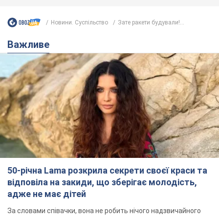
50-річна Lama розкрила секрети своєї краси та
відповіла на закиди, що зберігає молодість,
адже не має дітей
За словами співачки, вона не робить нічого надзвичайного
3 часа назад
5,2 т.
Скільки балістичних ракет
українська ППО перехопила в липні: у
Міноборони назвали цифру
Українська ППО працювала в умовах дефіциту
ракет-перехоплювачів
5 часов назад
6,9 т.