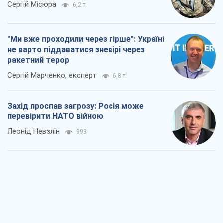
Захід проспав загрозу: Росія може
перевірити НАТО війною
Леонід Невзлін
993
"Варта" та "Новатор" витримали
кулеметний обстріл і удар FPV-дрона,
врятувавши життя офіцеру ЗСУ